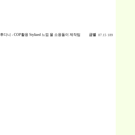
후디니 - COP활용 Stylized 느낌 물 소용돌이 제작팁
금별
07.15
189