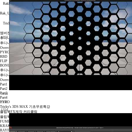
RakFX
Rak_UI_FX커리큘럼
TrickyFX
엠버젠/언리얼5 기초/응용-2025
1357
후디니왕초보~언리얼5응용
후디니플립북1기
Overview
PYRO
RBD
FLIP
BONUS
후디니+UE4빌딩파괴 커리큘럼
후디니빌딩파괴forUE4 1기
Overview
Part1
Part2
Part3
1356
Part4
PYRO
1355
Tricky's 3DS MAX 기초무료특강
1354
플립북FX제작 커리큘럼
플립북과정2기
FUMEFX
KRAKATOA
RAYFIRE