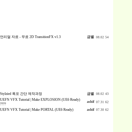
언리얼 자료 - 무료 2D TransitionFX v1.3
금별
08.02
54
Stylzied 폭포 간단 제작과정
금별
08.02
43
UEFN VFX Tutorial | Make EXPLOSION (UE6 Ready)
ashif
07.31
62
????
UEFN VFX Tutorial | Make PORTAL (UE6 Ready)
ashif
07.30
62