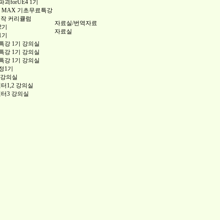
forUE4 1기
 3DS MAX 기초무료특강
제작 커리큘럼
자료실/번역자료
2기
자료실
1기
강 1기 강의실
강 1기 강의실
강 1기 강의실
정1기
 강의실
챕터1,2 강의실
챕터3 강의실