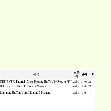
글쓴
제목
날짜
조회
이
UEFN VFX Tutorial | Make Healing Buff (UE6 Ready) ????
ashif
08.05
21
Bat Swarm in Unreal Engine 5 Niagara
ashif
08.05
21
Lightning Buff in Unreal Engine 5 Niagara
ashif
08.05
18