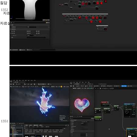
질답
1352
자료실/번역자료
자료실
1351