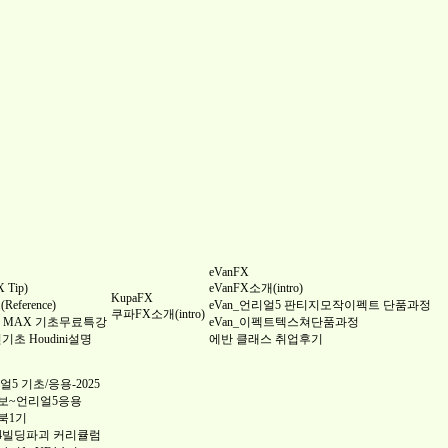
eVanFX
Tip)
eVanFX소개(intro)
KupaFX
ference)
eVan_언리얼5 판티지모작이펙트 단품과정
쿠파FX소개(intro)
 3DS MAX 기초무료특강
eVan_이펙트텍스쳐단품과정
완전기초 Houdini설명
에반 클래스 취업후기
5 기초/응용-2025
보~언리얼5응용
북1기
4빌딩파괴 커리큘럼