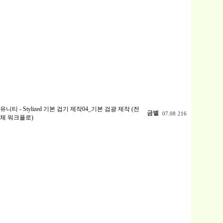
유니티 - Stylized 기본 검기 제작04_기본 검광 제작 (전
금별
07.08
216
체 워크플로)