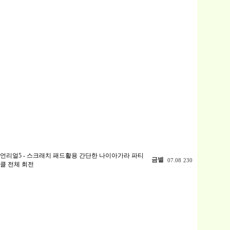
언리얼5 - 스크래치 패드활용 간단한 나이아가라 파티
금별
07.08
230
클 전체 회전