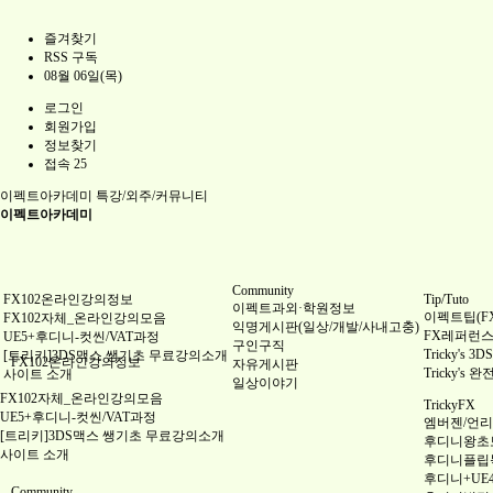
즐겨찾기
RSS 구독
08월 06일(목)
로그인
회원가입
정보찾기
접속 25
이펙트아카데미
특강/외주/커뮤니티
이펙트아카데미
Community
FX102온라인강의정보
Tip/Tuto
이펙트과외·학원정보
이펙트팁(FX 
FX102자체_온라인강의모음
익명게시판(일상/개발/사내고충)
FX레퍼런스(Re
UE5+후디니-컷씬/VAT과정
구인구직
Tricky's
[트리키]3DS맥스 쌩기초 무료강의소개
FX102온라인강의정보
자유게시판
Tricky's 
사이트 소개
일상이야기
FX102자체_온라인강의모음
TrickyFX
UE5+후디니-컷씬/VAT과정
엠버젠/언리얼
[트리키]3DS맥스 쌩기초 무료강의소개
후디니왕초
사이트 소개
후디니플립
후디니+UE
Community