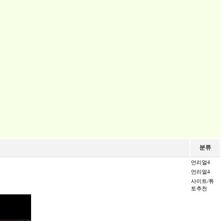
분류
언리얼4
언리얼4
사이트/튜
토추천