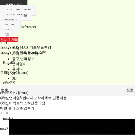
공구,번역정보
전체(1,360)
언리얼4
사이트/튜토추천
유니티
공구,번역정보
2D
언리얼4
3D
유니티
FX레퍼런스(Reference)
2D
언리얼
3D
유니티
전체(1,360)
기타
Tricky's 3DS MAX 기초무료특강
전체
Tricky's 완전기초 Houdini설명
사이트/튜토추천
공구,번역정보
KupaFX
언리얼4
유니티
쿠파FX소개(intro)
2D
3D
eVanFX
번호
포토
eVanFX소개(intro)
eVan_언리얼5 판티지모작이펙트 단품과정
1360
eVan_이펙트텍스쳐단품과정
1359
에반 클래스 취업후기
1358
maxFX
max의기초이펙트(1달)