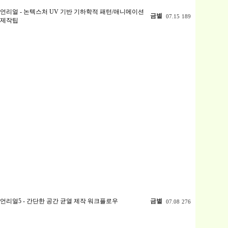
언리얼 - 논텍스처 UV 기반 기하학적 패턴/애니메이션
금별
07.15
189
제작팁
언리얼5 - 간단한 공간 균열 제작 워크플로우
금별
07.08
276