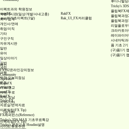
후디니빌딩파괴
Tricky's
이펙트과외·학원정보
플립북FX
maxFX
RakFX
익명게시판(일상/개발/사내고충)
플립북과정
max의기초이펙트(1달)
Rak_UI_FX커리큘럼
회사/업계
플립북과정
개인사/연애
리얼플로우특
취업/이직
크라카토아특
기타
레이파이어특
구인구직
시네마틱과
자유게시판
퓸 기초 2기
일반
(구)퓸1기 
유머
(구)퓸1기 
일상이야기
일반
메인
게임
FX102온라인강의정보
여행
Community
맛집,오늘의점심
Tip/Tuto
운동
KupaFX
지역-판교
eVanFX
maxFX
지역-구로
RakFX
지역-강남
TrickyFX
지역-기타
자료실/번역자료
이펙트팁(FX Tip)
Tip/Tuto
FX레퍼런스(Reference)
Tricky's 3DS MAX 기초무료특강
이펙트팁(FX Tip)
Tricky's 완전기초 Houdini설명
사이트/튜토추천