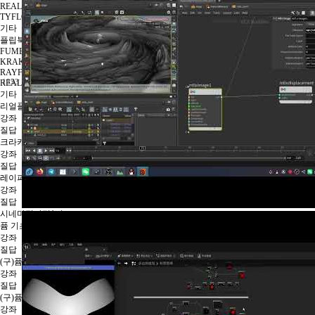
REALFLOW
TYFLOW
기타
플립북과정1기
FUMEFX
KRAKATOA
RAYFIRE
1353
REALFLOW
기타
리얼플로우특강 1기 강의실
강좌
질답
크라카토아특강 1기 강의실
강좌
질답
레이파이어특강 1기 강의실
강좌
질답
시네마틱과정1기
퓸 기초 2기 강의실
강좌
질답
(구)퓸1기 챕터1,2 강의실
강좌
질답
(구)퓸1기 챕터3 강의실
강좌