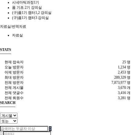
시네마틱과정1기
퓸 기초 2기 강의실
(구)퓸1기 챕터1,2 강의실
(구)퓸1기 챕터3 강의실
자료실/번역자료
자료실
STATS
현재 접속자
25 명
오늘 방문자
1,234 명
어제 방문자
2,453 명
최대 방문자
289,329 명
전체 방문자
7,873,977 명
전체 게시물
3,670 개
전체 댓글수
3,416 개
전체 회원수
3,281 명
SEARCH