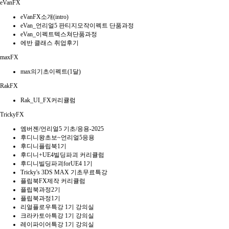
eVanFX
eVanFX소개(intro)
eVan_언리얼5 판티지모작이펙트 단품과정
eVan_이펙트텍스쳐단품과정
에반 클래스 취업후기
maxFX
max의기초이펙트(1달)
RakFX
Rak_UI_FX커리큘럼
TrickyFX
엠버젠/언리얼5 기초/응용-2025
후디니왕초보~언리얼5응용
후디니플립북1기
후디니+UE4빌딩파괴 커리큘럼
후디니빌딩파괴forUE4 1기
Tricky's 3DS MAX 기초무료특강
플립북FX제작 커리큘럼
플립북과정2기
플립북과정1기
리얼플로우특강 1기 강의실
크라카토아특강 1기 강의실
레이파이어특강 1기 강의실