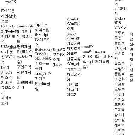
maxFX
괴
forUE4 1
FX102온
기
라인강의
RakFX
Tricky's
eVanFX
정보
3DS
eVanFX
Tip/Tuto
FX102자
Community
MAX 기
소개
이펙트팁
이펙트과
체_온라
TrickyFX
초무료
(intro)
자
(FX Tip)
외·학원정
인강의모
특강
eVan_언
료
FX레퍼런
보
음
플립북
리얼5 판
실/
스
익명게시
UE5+후
maxFX
자료실/번역자료
FX제작
티지모작
(Reference)
번
KupaFX
판(일상/개
max의
디니-컷
RakFX
커리큘
이펙트
Tricky's
쿠파FX
역
발/사내고
기초이
Rak_UI_FX
씬/VAT과
3DS MAX
럼
단품과정
소개
자
커리큘럼
충)
펙트(1
정
기초무료
플립북
eVan_이
(intro)
료
구인구직
달)
[트리
특강
과정2기
펙트텍스
자
자유게시
키]3DS
Tricky's 완
플립북
쳐단품과
료
판
맥스 쌩
전기초
과정1기
정
실
일반|벙개|
기초 무
Houdini설
리얼플
에반 클
기타
료강의소
명
로우특
래스 취
개
강 1기
업후기
사이트
강의실
소개
크라카
토아특
강 1기
강의실
레이파
이어특