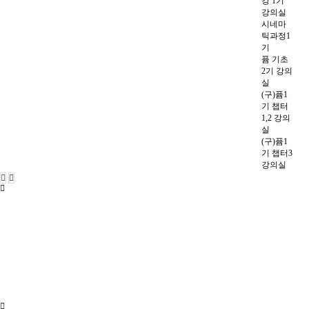
강 1기
강의실
시네마
틱과정1
기
퓸 기초
2기 강의
실
(구)퓸1
기 챕터
1,2 강의
실
(구)퓸1
기 챕터3
강의실