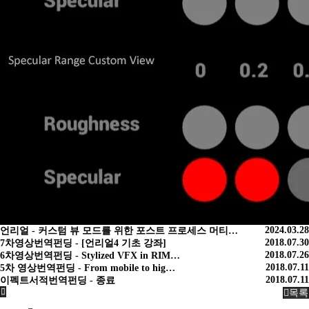
2024.03.28
언리얼 - 커스텀 뷰 모드를 위한 포스트 프로세스 머티…
2018.07.30
7차영상번역펀딩 - [언리얼4 기초 강좌]
2018.07.26
6차영상번역펀딩 - Stylized VFX in RIM…
2018.07.11
5차 영상번역펀딩 - From mobile to hig…
2018.07.11
이펙트서적번역펀딩 - 종료
목록