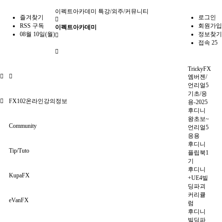
이펙트아카데미
특강/외주/커뮤니티
즐겨찾기
로그인
RSS 구독
회원가입
이펙트아카데미
08월 10일(월)
정보찾기
접속 25
TrickyFX
엠버젠/
언리얼5
기초/응
FX102온라인강의정보
용-2025
후디니
왕초보~
Community
언리얼5
응용
후디니
Tip/Tuto
플립북1
기
후디니
KupaFX
+UE4빌
딩파괴
커리큘
eVanFX
럼
후디니
빌딩파