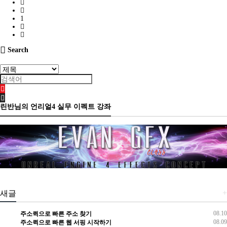
1
Search
린반님의 언리얼4 실무 이펙트 강좌
+
새글
08.10
주소퀵으로 빠른 주소 찾기
08.09
주소퀵으로 빠른 웹 서핑 시작하기