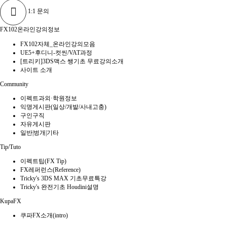
1:1 문의
FX102온라인강의정보
FX102자체_온라인강의모음
UE5+후디니-컷씬/VAT과정
[트리키]3DS맥스 쌩기초 무료강의소개
사이트 소개
Community
이펙트과외·학원정보
익명게시판(일상/개발/사내고충)
구인구직
자유게시판
일반|벙개|기타
Tip/Tuto
이펙트팁(FX Tip)
FX레퍼런스(Reference)
Tricky's 3DS MAX 기초무료특강
Tricky's 완전기초 Houdini설명
KupaFX
쿠파FX소개(intro)