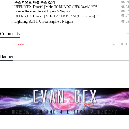
08.09
주소퀵으로 빠른 주소 찾기
UEFN VFX Tutorial | Make TORNADO (UE6 Ready) ????️
08.08
Poison Burst in Unreal Engine 5 Niagara
08.07
08.07
UEFN VFX Tutorial | Make LASER BEAM (UE6 Ready) ⚡
Lightning Buff in Unreal Engine 5 Niagara
08.05
Comments
+
thanks
ashif
07.11
Banner