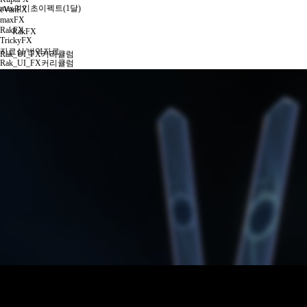
max의기초이펙트(1달)
eVanFX
maxFX
RakFX
RakFX
TrickyFX
자료실/번역자료
Rak_UI_FX커리큘럼
Rak_UI_FX커리큘럼
TrickyFX
엠버젠/언리얼5 기초/응용-2025
후디니왕초보~언리얼5응용
후디니플립북1기
Overview
PYRO
RBD
FLIP
BONUS
후디니+UE4빌딩파괴 커리큘럼
후디니빌딩파괴forUE4 1기
Overview
Part1
Part2
Part3
Part4
PYRO
Tricky's 3DS MAX 기초무료특강
플립북FX제작 커리큘럼
플립북과정2기
FUMEFX