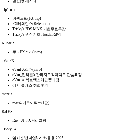
일반|벙개|기타
Tip/Tuto
이펙트팁(FX Tip)
FX레퍼런스(Reference)
Tricky's 3DS MAX 기초무료특강
Tricky's 완전기초 Houdini설명
KupaFX
쿠파FX소개(intro)
eVanFX
eVanFX소개(intro)
eVan_언리얼5 판티지모작이펙트 단품과정
eVan_이펙트텍스쳐단품과정
에반 클래스 취업후기
maxFX
max의기초이펙트(1달)
RakFX
Rak_UI_FX커리큘럼
TrickyFX
엠버젠/언리얼5 기초/응용-2025