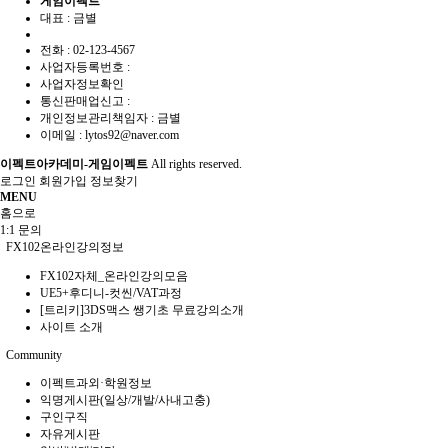
게임이펙트
대표 : 금별
전화 :
02-123-4567
사업자등록번호 :
사업자정보확인
통신판매업신고 :
개인정보관리책임자 : 금별
이메일 :
lytos92@naver.com
이펙트아카데미-게임이펙트
All rights reserved.
로그인
회원가입
정보찾기
MENU
홈으로
1:1 문의
FX102온라인강의정보
FX102자체_온라인강의모음
UE5+후디니-컷씬/VAT과정
[트리키]3DS맥스 쌩기초 무료강의소개
사이트 소개
Community
이펙트과외·학원정보
익명게시판(일상/개발/사내고충)
구인구직
자유게시판