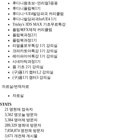
후디니왕초보~언리얼5응용
후디니플립북1기
후디니+UE4빌딩파괴 커리큘럼
후디니빌딩파괴forUE4 1기
Tricky's 3DS MAX 기초무료특강
플립북FX제작 커리큘럼
플립북과정2기
플립북과정1기
리얼플로우특강 1기 강의실
크라카토아특강 1기 강의실
레이파이어특강 1기 강의실
시네마틱과정1기
퓸 기초 2기 강의실
(구)퓸1기 챕터1,2 강의실
(구)퓸1기 챕터3 강의실
자료실/번역자료
자료실
STATS
21 명
현재 접속자
3,562 명
오늘 방문자
5,384 명
어제 방문자
289,329 명
최대 방문자
7,858,874 명
전체 방문자
3,671 개
전체 게시물