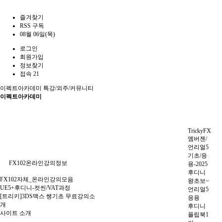
즐겨찾기
RSS 구독
08월 06일(목)
로그인
회원가입
정보찾기
접속 21
이펙트아카데미
특강/외주/커뮤니티
이펙트아카데미
TrickyFX
엠버젠/
언리얼5
기초/응
FX102온라인강의정보
용-2025
후디니
FX102자체_온라인강의모음
왕초보~
UE5+후디니-컷씬/VAT과정
언리얼5
[트리키]3DS맥스 쌩기초 무료강의소
응용
개
후디니
사이트 소개
플립북1