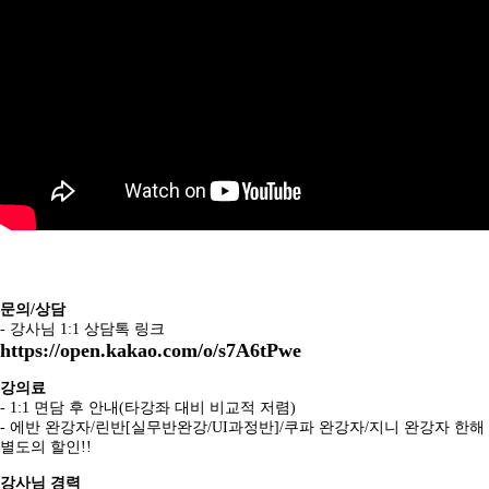
(구)퓸1기 챕터3 강의실
강좌
질답
자료실/번역자료
자료실
문의/상담
- 강사님 1:1 상담톡 링크
https://open.kakao.com/o/s7A6tPwe
강의료
- 1:1 면담 후 안내(타강좌 대비 비교적 저렴)
- 에반 완강자/린반[실무반완강/UI과정반]/쿠파 완강자/지니 완강자 한해
별도의 할인!!
강사님 경력