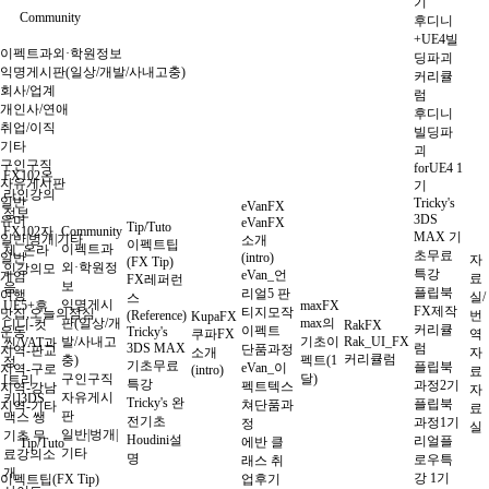
기
Community
후디니
+UE4빌
이펙트과외·학원정보
딩파괴
익명게시판(일상/개발/사내고충)
커리큘
회사/업계
럼
개인사/연애
후디니
취업/이직
빌딩파
기타
괴
구인구직
forUE4 1
FX102온
자유게시판
기
라인강의
일반
Tricky's
eVanFX
정보
3DS
유머
eVanFX
Tip/Tuto
FX102자
Community
MAX 기
일반|벙개|기타
소개
이펙트팁
이펙트과
체_온라
초무료
일반
(intro)
자
(FX Tip)
외·학원정
인강의모
특강
eVan_언
게임
료
FX레퍼런
보
음
플립북
리얼5 판
여행
실/
스
익명게시
UE5+후
maxFX
FX제작
티지모작
맛집,오늘의점심
(Reference)
번
KupaFX
판(일상/개
max의
디니-컷
RakFX
커리큘
이펙트
운동
Tricky's
쿠파FX
역
발/사내고
기초이
Rak_UI_FX
씬/VAT과
3DS MAX
럼
단품과정
지역-판교
소개
자
커리큘럼
충)
펙트(1
정
기초무료
플립북
eVan_이
지역-구로
(intro)
료
구인구직
달)
[트리
특강
과정2기
펙트텍스
지역-강남
자
자유게시
키]3DS
Tricky's 완
플립북
쳐단품과
지역-기타
료
판
맥스 쌩
전기초
과정1기
정
실
일반|벙개|
기초 무
Houdini설
리얼플
에반 클
Tip/Tuto
기타
료강의소
명
로우특
래스 취
개
강 1기
이펙트팁(FX Tip)
업후기