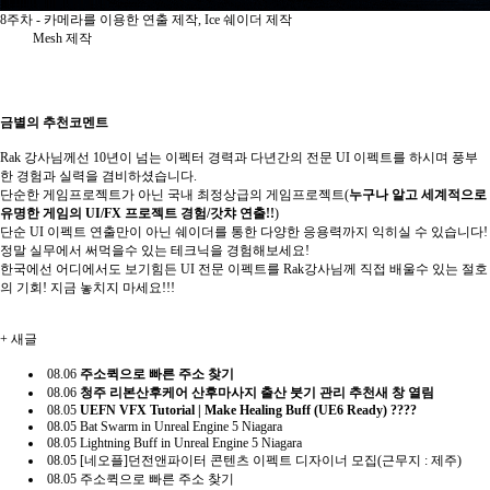
8주차 - 카메라를 이용한 연출 제작, Ice 쉐이더 제작
Mesh 제작
금별의 추천코멘트
Rak 강사님께선 10년이 넘는 이펙터 경력과 다년간의 전문 UI 이펙트를 하시며 풍부
한 경험과 실력을 겸비하셨습니다.
단순한 게임프로젝트가 아닌 국내 최정상급의 게임프로젝트(
누구나 알고 세계적으로
유명한 게임의 UI/FX 프로젝트 경험/갓챠 연출!!
)
단순 UI 이펙트 연출만이 아닌 쉐이더를 통한 다양한 응용력까지 익히실 수 있습니다!
정말 실무에서 써먹을수 있는 테크닉을 경험해보세요!
한국에선 어디에서도 보기힘든 UI 전문 이펙트를 Rak강사님께 직접 배울수 있는 절호
의 기회! 지금 놓치지 마세요!!!
+
새글
08.06
주소퀵으로 빠른 주소 찾기
08.06
청주 리본산후케어 산후마사지 출산 붓기 관리 추천새 창 열림
08.05
UEFN VFX Tutorial | Make Healing Buff (UE6 Ready) ????
08.05
Bat Swarm in Unreal Engine 5 Niagara
08.05
Lightning Buff in Unreal Engine 5 Niagara
08.05
[네오플]던전앤파이터 콘텐츠 이펙트 디자이너 모집(근무지 : 제주)
08.05
주소퀵으로 빠른 주소 찾기