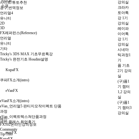
사이트
강의실
사이트/튜토추천
소개
크라카
공구,번역정보
토아특
언리얼4
강 1기
유니티
2D
강의실
3D
레이파
FX레퍼런스(Reference)
이어특
언리얼
강 1기
유니티
강의실
기타
시네마
Tricky's 3DS MAX 기초무료특강
틱과정1
Tricky's 완전기초 Houdini설명
기
퓸 기초
KupaFX
2기 강의
실
쿠파FX소개(intro)
(구)퓸1
기 챕터
eVanFX
1,2 강의
실
eVanFX소개(intro)
(구)퓸1
eVan_언리얼5 판티지모작이펙트 단품
기 챕터3
과정
강의실
eVan_이펙트텍스쳐단품과정
메인
에반 클래스 취업후기
FX102온라인강의정보
Community
maxFX
Tip/Tuto
KupaFX