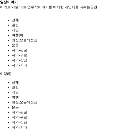
일상이야기
이펙트/기술/아트/업무적이야기를 배제한 개인사를 나누는공간
전체
일반
게임
여행(0)
맛집,오늘의점심
운동
지역-판교
지역-구로
지역-강남
지역-기타
여행(0)
전체
일반
게임
여행
맛집,오늘의점심
운동
지역-판교
지역-구로
지역-강남
지역-기타