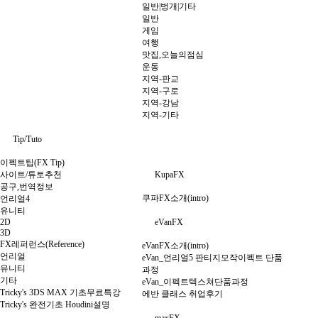
일반|벙개|기타
일반
게임
여행
맛집,오늘의점심
운동
지역-판교
지역-구로
지역-강남
지역-기타
Tip/Tuto
이펙트팁(FX Tip)
사이트/튜토추천
KupaFX
공구,번역정보
쿠파FX소개(intro)
언리얼4
유니티
2D
eVanFX
3D
FX레퍼런스(Reference)
eVanFX소개(intro)
언리얼
eVan_언리얼5 판티지모작이펙트 단품
유니티
과정
기타
eVan_이펙트텍스쳐단품과정
Tricky's 3DS MAX 기초무료특강
에반 클래스 취업후기
Tricky's 완전기초 Houdini설명