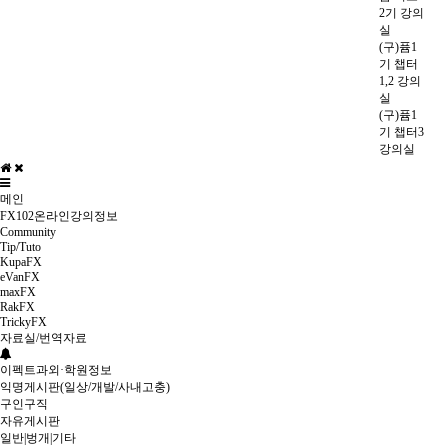
2기 강의
실
(구)퓸1
기 챕터
1,2 강의
실
(구)퓸1
기 챕터3
강의실
메인
FX102온라인강의정보
Community
Tip/Tuto
KupaFX
eVanFX
maxFX
RakFX
TrickyFX
자료실/번역자료
이펙트과외·학원정보
익명게시판(일상/개발/사내고충)
구인구직
자유게시판
일반|벙개|기타