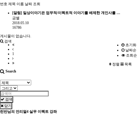
번호
제목
이름
날짜
조회
[알림]
일상이야기은 업무적/이펙트적 이야기를 배제한 개인사를 …
금별
2018.05.10
16786
게시물이 없습니다.
검색
초기화
날짜순
1
조회순
정렬
목록
Search
검색
닫기
린반님의 언리얼4 실무 이펙트 강좌