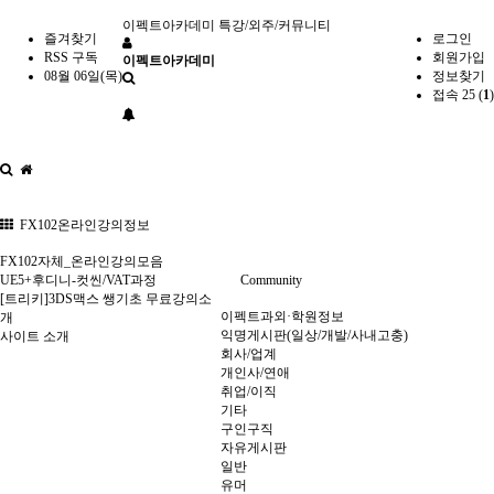
이펙트아카데미
특강/외주/커뮤니티
즐겨찾기
로그인
RSS 구독
회원가입
이펙트아카데미
08월 06일(목)
정보찾기
접속 25 (
1
)
FX102온라인강의정보
FX102자체_온라인강의모음
UE5+후디니-컷씬/VAT과정
Community
[트리키]3DS맥스 쌩기초 무료강의소
이펙트과외·학원정보
개
익명게시판(일상/개발/사내고충)
사이트 소개
회사/업계
개인사/연애
취업/이직
기타
구인구직
자유게시판
일반
유머