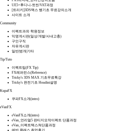
FX102자체_온라인강의모음
UE5+후디니-컷씬/VAT과정
[트리키]3DS맥스 쌩기초 무료강의소개
사이트 소개
Community
이펙트과외·학원정보
익명게시판(일상/개발/사내고충)
구인구직
자유게시판
일반|벙개|기타
Tip/Tuto
이펙트팁(FX Tip)
FX레퍼런스(Reference)
Tricky's 3DS MAX 기초무료특강
Tricky's 완전기초 Houdini설명
KupaFX
쿠파FX소개(intro)
eVanFX
eVanFX소개(intro)
eVan_언리얼5 판티지모작이펙트 단품과정
eVan_이펙트텍스쳐단품과정
에반 클래스 취업후기