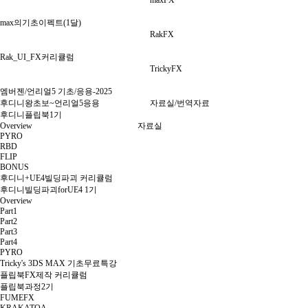
maxFX
max의기초이펙트(1달)
RakFX
Rak_UI_FX커리큘럼
TrickyFX
엠버젠/언리얼5 기초/응용-2025
후디니왕초보~언리얼5응용
자료실/번역자료
후디니플립북1기
Overview
자료실
PYRO
RBD
FLIP
BONUS
후디니+UE4빌딩파괴 커리큘럼
후디니빌딩파괴forUE4 1기
Overview
Part1
Part2
Part3
Part4
PYRO
Tricky's 3DS MAX 기초무료특강
플립북FX제작 커리큘럼
플립북과정2기
FUMEFX