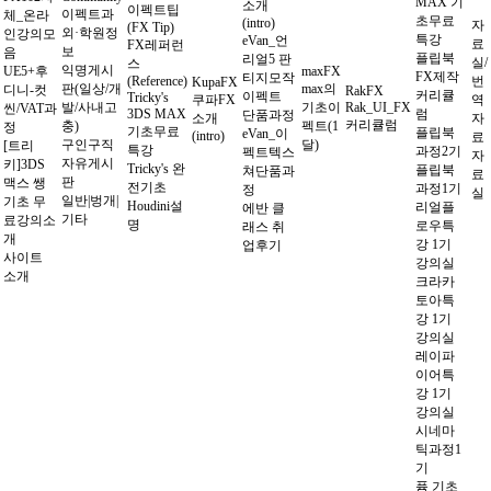
MAX 기
소개
이펙트팁
이펙트과
체_온라
초무료
(intro)
자
(FX Tip)
외·학원정
인강의모
특강
eVan_언
료
FX레퍼런
보
음
플립북
리얼5 판
실/
스
익명게시
UE5+후
maxFX
FX제작
티지모작
(Reference)
번
KupaFX
판(일상/개
max의
디니-컷
RakFX
커리큘
이펙트
Tricky's
쿠파FX
역
발/사내고
기초이
Rak_UI_FX
씬/VAT과
3DS MAX
럼
단품과정
소개
자
커리큘럼
충)
펙트(1
정
기초무료
플립북
eVan_이
(intro)
료
구인구직
달)
[트리
특강
과정2기
펙트텍스
자
자유게시
키]3DS
Tricky's 완
플립북
쳐단품과
료
판
맥스 쌩
전기초
과정1기
정
실
일반|벙개|
기초 무
Houdini설
리얼플
에반 클
기타
료강의소
명
로우특
래스 취
개
강 1기
업후기
사이트
강의실
소개
크라카
토아특
강 1기
강의실
레이파
이어특
강 1기
강의실
시네마
틱과정1
기
퓸 기초