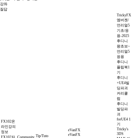
강좌
질답
TrickyFX
엠버젠/
언리얼5
기초/응
용-2025
후디니
왕초보~
언리얼5
응용
후디니
플립북1
기
후디니
+UE4빌
딩파괴
커리큘
럼
후디니
빌딩파
괴
forUE4 1
FX102온
기
라인강의
Tricky's
eVanFX
정보
3DS
eVanFX
Tip/Tuto
FX102자
Community