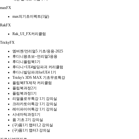
maxFX
max의기초이펙트(1달)
RakFX
Rak_UI_FX커리큘럼
TrickyFX
엠버젠/언리얼5 기초/응용-2025
후디니왕초보~언리얼5응용
후디니플립북1기
후디니+UE4빌딩파괴 커리큘럼
후디니빌딩파괴forUE4 1기
Tricky's 3DS MAX 기초무료특강
플립북FX제작 커리큘럼
플립북과정2기
플립북과정1기
리얼플로우특강 1기 강의실
크라카토아특강 1기 강의실
레이파이어특강 1기 강의실
시네마틱과정1기
퓸 기초 2기 강의실
(구)퓸1기 챕터1,2 강의실
(구)퓸1기 챕터3 강의실