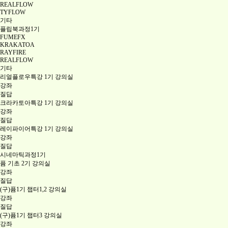
REALFLOW
TYFLOW
기타
플립북과정1기
FUMEFX
KRAKATOA
RAYFIRE
REALFLOW
기타
리얼플로우특강 1기 강의실
강좌
질답
크라카토아특강 1기 강의실
강좌
질답
레이파이어특강 1기 강의실
강좌
질답
시네마틱과정1기
퓸 기초 2기 강의실
강좌
질답
(구)퓸1기 챕터1,2 강의실
강좌
질답
(구)퓸1기 챕터3 강의실
강좌