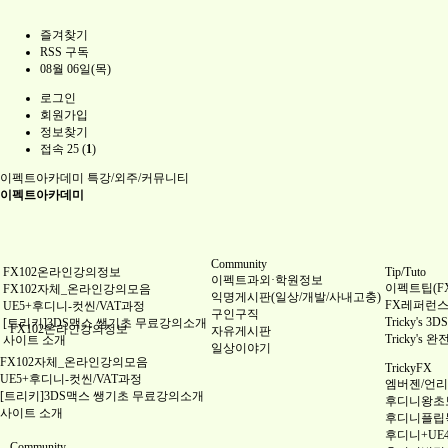
즐겨찾기
RSS 구독
08월 06일(목)
로그인
회원가입
정보찾기
접속 25 (
1
)
이펙트아카데미
특강/외주/커뮤니티
이펙트아카데미
Community
FX102온라인강의정보
Tip/Tuto
이펙트과외·학원정보
이펙트팁(FX 
FX102자체_온라인강의모음
익명게시판(일상/개발/사내고충)
FX레퍼런스(Re
UE5+후디니-컷씬/VAT과정
구인구직
Tricky's
[트리키]3DS맥스 쌩기초 무료강의소개
FX102온라인강의정보
자유게시판
Tricky's 
사이트 소개
일상이야기
FX102자체_온라인강의모음
TrickyFX
UE5+후디니-컷씬/VAT과정
엠버젠/언리얼
[트리키]3DS맥스 쌩기초 무료강의소개
후디니왕초
사이트 소개
후디니플립
후디니+UE
Community