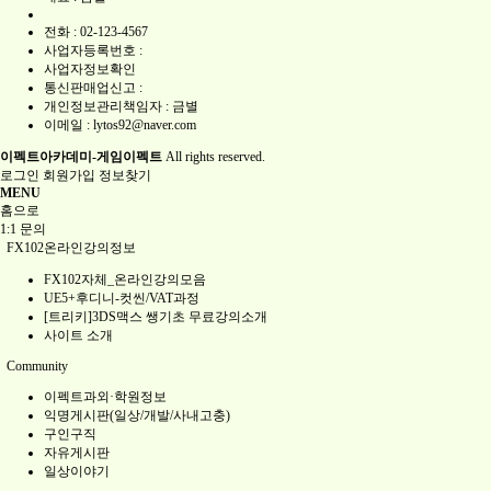
전화 :
02-123-4567
사업자등록번호 :
사업자정보확인
통신판매업신고 :
개인정보관리책임자 : 금별
이메일 :
lytos92@naver.com
이펙트아카데미-게임이펙트
All rights reserved.
로그인
회원가입
정보찾기
MENU
홈으로
1:1 문의
FX102온라인강의정보
FX102자체_온라인강의모음
UE5+후디니-컷씬/VAT과정
[트리키]3DS맥스 쌩기초 무료강의소개
사이트 소개
Community
이펙트과외·학원정보
익명게시판(일상/개발/사내고충)
구인구직
자유게시판
일상이야기