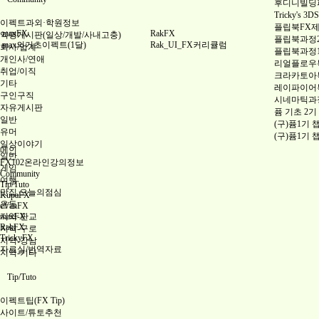
후디니빌딩파괴
Tricky's
이펙트과외·학원정보
플립북FX
maxFX
RakFX
익명게시판(일상/개발/사내고충)
플립북과정
max의기초이펙트(1달)
Rak_UI_FX커리큘럼
회사/업계
플립북과정
개인사/연애
리얼플로우특
취업/이직
크라카토아특
기타
레이파이어특
구인구직
시네마틱과
자유게시판
퓸 기초 2기
일반
(구)퓸1기 
유머
(구)퓸1기 
일상이야기
메인
일반
FX102온라인강의정보
게임
Community
여행
Tip/Tuto
맛집,오늘의점심
KupaFX
운동
eVanFX
지역-판교
maxFX
RakFX
지역-구로
TrickyFX
지역-강남
자료실/번역자료
지역-기타
Tip/Tuto
이펙트팁(FX Tip)
사이트/튜토추천