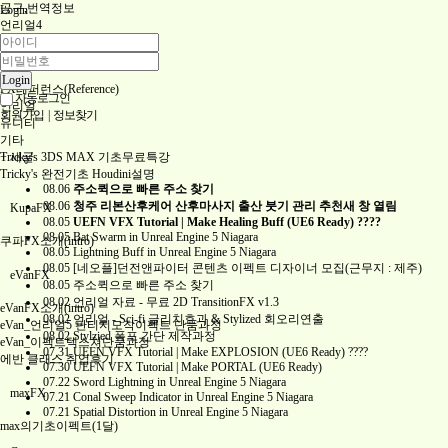
공구,번역정보
Login
언리얼4
유니티
2D
3D
Login
FX레퍼런스(Reference)
자동로그인
언리얼
회원가입
|
정보찾기
유니티
기타
Tricky's 3DS MAX 기초무료특강
+
새글
Tricky's 완전기초 Houdini설명
08.06
주소퀵으로 빠른 주소 찾기
08.06
청주 리본산후케어 산후마사지 출산 붓기 관리 추천새 창 열림
KupaFX
08.05
UEFN VFX Tutorial | Make Healing Buff (UE6 Ready) ????
08.05
Bat Swarm in Unreal Engine 5 Niagara
쿠파FX소개(intro)
08.05
Lightning Buff in Unreal Engine 5 Niagara
08.05
[네오플]던전앤파이터 콘텐츠 이펙트 디자이너 모집(근무지 : 제주)
eVanFX
08.05
주소퀵으로 빠른 주소 찾기
08.02
언리얼 자료 - 무료 2D TransitionFX v1.3
eVanFX소개(intro)
08.02
언리얼 - Sci-fi 글리치효과 & Stylized 회오리연출
eVan_언리얼5 판티지모작이펙트 단품과정
08.02
Stylzied 폭포 간단 제작과정
eVan_이펙트텍스쳐단품과정
07.31
UEFN VFX Tutorial | Make EXPLOSION (UE6 Ready) ????
에반 클래스 취업후기
07.30
UEFN VFX Tutorial | Make PORTAL (UE6 Ready)
07.22
Sword Lightning in Unreal Engine 5 Niagara
maxFX
07.21
Conal Sweep Indicator in Unreal Engine 5 Niagara
07.21
Spatial Distortion in Unreal Engine 5 Niagara
max의기초이펙트(1달)