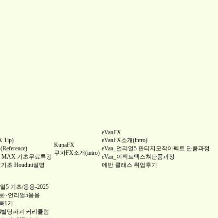
eVanFX
Tip)
eVanFX소개(intro)
KupaFX
ference)
eVan_언리얼5 판티지모작이펙트 단품과정
쿠파FX소개(intro)
 3DS MAX 기초무료특강
eVan_이펙트텍스쳐단품과정
완전기초 Houdini설명
에반 클래스 취업후기
5 기초/응용-2025
보~언리얼5응용
북1기
4빌딩파괴 커리큘럼