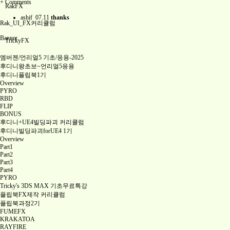
+
Comments
RakFX
ashif
07.11
thanks
Rak_UI_FX커리큘럼
Banner
TrickyFX
엠버젠/언리얼5 기초/응용-2025
후디니왕초보~언리얼5응용
후디니플립북1기
Overview
PYRO
RBD
FLIP
BONUS
후디니+UE4빌딩파괴 커리큘럼
후디니빌딩파괴forUE4 1기
Overview
Part1
Part2
Part3
Part4
PYRO
Tricky's 3DS MAX 기초무료특강
플립북FX제작 커리큘럼
플립북과정2기
FUMEFX
KRAKATOA
RAYFIRE