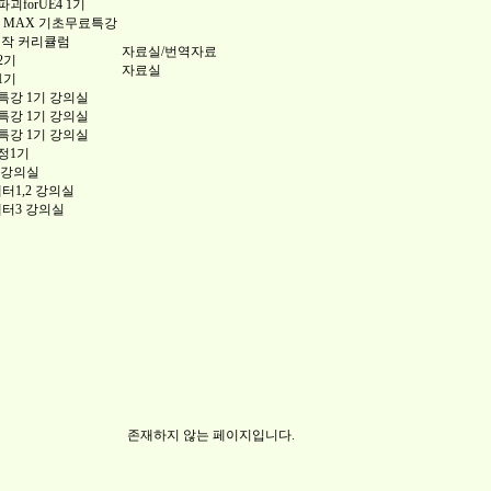
forUE4 1기
 3DS MAX 기초무료특강
제작 커리큘럼
자료실/번역자료
2기
자료실
1기
강 1기 강의실
강 1기 강의실
강 1기 강의실
정1기
 강의실
챕터1,2 강의실
챕터3 강의실
존재하지 않는 페이지입니다.