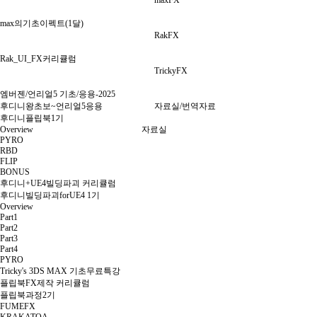
maxFX
max의기초이펙트(1달)
RakFX
Rak_UI_FX커리큘럼
TrickyFX
엠버젠/언리얼5 기초/응용-2025
후디니왕초보~언리얼5응용
자료실/번역자료
후디니플립북1기
Overview
자료실
PYRO
RBD
FLIP
BONUS
후디니+UE4빌딩파괴 커리큘럼
후디니빌딩파괴forUE4 1기
Overview
Part1
Part2
Part3
Part4
PYRO
Tricky's 3DS MAX 기초무료특강
플립북FX제작 커리큘럼
플립북과정2기
FUMEFX