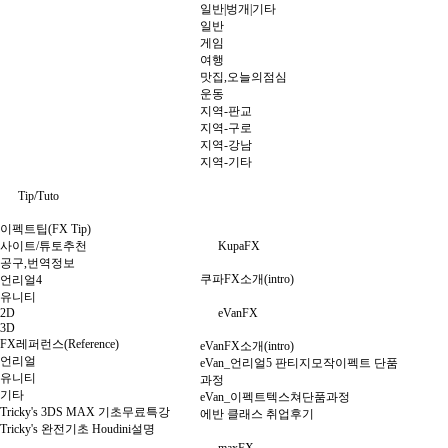
일반|벙개|기타
일반
게임
여행
맛집,오늘의점심
운동
지역-판교
지역-구로
지역-강남
지역-기타
Tip/Tuto
이펙트팁(FX Tip)
사이트/튜토추천
KupaFX
공구,번역정보
쿠파FX소개(intro)
언리얼4
유니티
2D
eVanFX
3D
FX레퍼런스(Reference)
eVanFX소개(intro)
언리얼
eVan_언리얼5 판티지모작이펙트 단품
유니티
과정
기타
eVan_이펙트텍스쳐단품과정
Tricky's 3DS MAX 기초무료특강
에반 클래스 취업후기
Tricky's 완전기초 Houdini설명