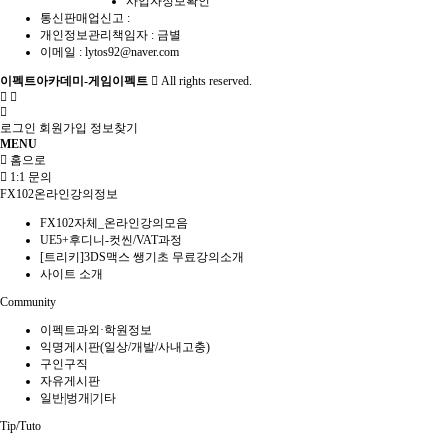
사업자정보확인
통신판매업신고 :
개인정보관리책임자 : 금별
이메일 :
lytos92@naver.com
이펙트아카데미-게임이펙트
All rights reserved.
로그인
회원가입
정보찾기
MENU
홈으로
1:1 문의
FX102온라인강의정보
FX102자체_온라인강의모음
UE5+후디니-컷씬/VAT과정
[트리키]3DS맥스 쌩기초 무료강의소개
사이트 소개
Community
이펙트과외·학원정보
익명게시판(일상/개발/사내고충)
구인구직
자유게시판
일반|벙개|기타
Tip/Tuto