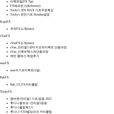
이펙트팁(FX Tip)
FX레퍼런스(Reference)
Tricky's 3DS MAX 기초무료특강
Tricky's 완전기초 Houdini설명
KupaFX
쿠파FX소개(intro)
eVanFX
eVanFX소개(intro)
eVan_언리얼5 판티지모작이펙트 단품과정
eVan_이펙트텍스쳐단품과정
에반 클래스 취업후기
maxFX
max의기초이펙트(1달)
RakFX
Rak_UI_FX커리큘럼
TrickyFX
엠버젠/언리얼5 기초/응용-2025
후디니왕초보~언리얼5응용
후디니플립북1기
후디니+UE4빌딩파괴 커리큘럼