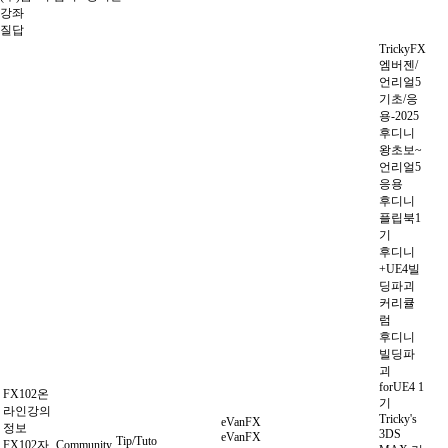
강좌
질답
TrickyFX
엠버젠/
언리얼5
기초/응
용-2025
후디니
왕초보~
언리얼5
응용
후디니
플립북1
기
후디니
+UE4빌
딩파괴
커리큘
럼
후디니
빌딩파
괴
forUE4 1
FX102온
기
라인강의
Tricky's
eVanFX
정보
3DS
eVanFX
Tip/Tuto
FX102자
Community