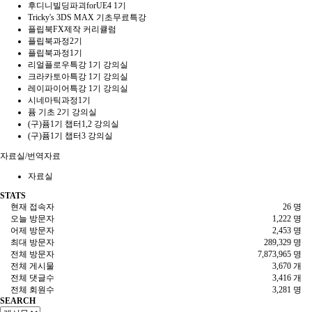
후디니빌딩파괴forUE4 1기
Tricky's 3DS MAX 기초무료특강
플립북FX제작 커리큘럼
플립북과정2기
플립북과정1기
리얼플로우특강 1기 강의실
크라카토아특강 1기 강의실
레이파이어특강 1기 강의실
시네마틱과정1기
퓸 기초 2기 강의실
(구)퓸1기 챕터1,2 강의실
(구)퓸1기 챕터3 강의실
자료실/번역자료
자료실
STATS
현재 접속자
26 명
오늘 방문자
1,222 명
어제 방문자
2,453 명
최대 방문자
289,329 명
전체 방문자
7,873,965 명
전체 게시물
3,670 개
전체 댓글수
3,416 개
전체 회원수
3,281 명
SEARCH