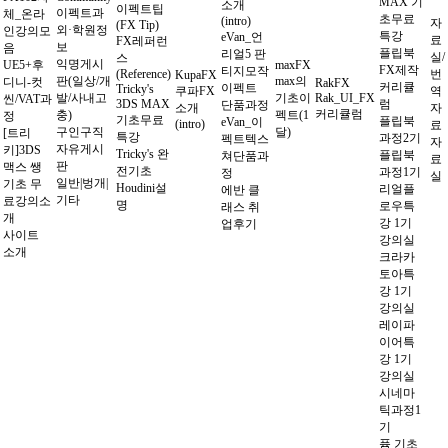
MAX 기
소개
이펙트팁
이펙트과
체_온라
초무료
(intro)
자
(FX Tip)
외·학원정
인강의모
특강
eVan_언
료
FX레퍼런
보
음
플립북
리얼5 판
실/
스
익명게시
UE5+후
maxFX
FX제작
티지모작
(Reference)
번
KupaFX
판(일상/개
max의
디니-컷
RakFX
커리큘
이펙트
Tricky's
쿠파FX
역
발/사내고
기초이
Rak_UI_FX
씬/VAT과
3DS MAX
럼
단품과정
소개
자
커리큘럼
충)
펙트(1
정
기초무료
플립북
eVan_이
(intro)
료
구인구직
달)
[트리
특강
과정2기
펙트텍스
자
자유게시
키]3DS
Tricky's 완
플립북
쳐단품과
료
판
맥스 쌩
전기초
과정1기
정
실
일반|벙개|
기초 무
Houdini설
리얼플
에반 클
기타
료강의소
명
로우특
래스 취
개
강 1기
업후기
사이트
강의실
소개
크라카
토아특
강 1기
강의실
레이파
이어특
강 1기
강의실
시네마
틱과정1
기
퓸 기초