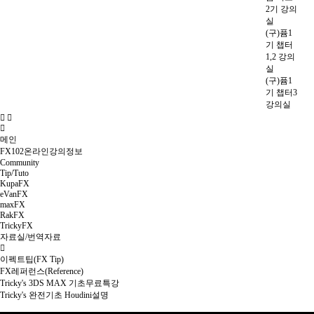
2기 강의
실
(구)퓸1
기 챕터
1,2 강의
실
(구)퓸1
기 챕터3
강의실
메인
FX102온라인강의정보
Community
Tip/Tuto
KupaFX
eVanFX
maxFX
RakFX
TrickyFX
자료실/번역자료
이펙트팁(FX Tip)
FX레퍼런스(Reference)
Tricky's 3DS MAX 기초무료특강
Tricky's 완전기초 Houdini설명