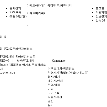
이펙트아카데미
특강/외주/커뮤니티
즐겨찾기
로그인
RSS 구독
회원가입
이펙트아카데미
08월 10일(월)
정보찾기
접속 26
FX102온라인강의정보
FX102자체_온라인강의모음
UE5+후디니-컷씬/VAT과정
Community
[트리키]3DS맥스 쌩기초 무료강의소
이펙트과외·학원정보
개
익명게시판(일상/개발/사내고충)
사이트 소개
회사/업계
개인사/연애
취업/이직
기타
구인구직
자유게시판
일반
유머