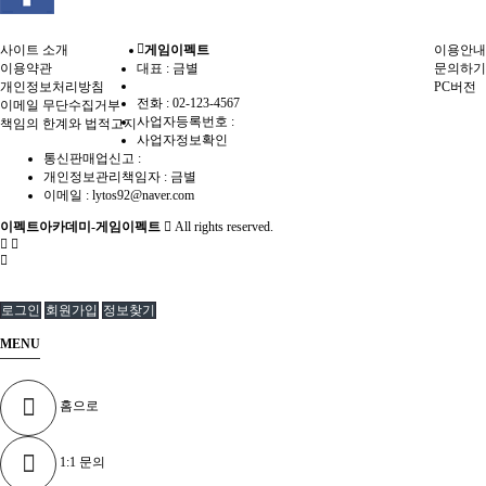
사이트 소개
게임이펙트
이용안내
이용약관
대표 : 금별
문의하기
개인정보처리방침
PC버전
전화 :
02-123-4567
이메일 무단수집거부
사업자등록번호 :
책임의 한계와 법적고지
사업자정보확인
통신판매업신고 :
개인정보관리책임자 : 금별
이메일 :
lytos92@naver.com
이펙트아카데미-게임이펙트
All rights reserved.
로그인
회원가입
정보찾기
MENU
홈으로
1:1 문의