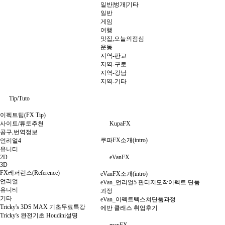
일반|벙개|기타
일반
게임
여행
맛집,오늘의점심
운동
지역-판교
지역-구로
지역-강남
지역-기타
Tip/Tuto
이펙트팁(FX Tip)
사이트/튜토추천
KupaFX
공구,번역정보
쿠파FX소개(intro)
언리얼4
유니티
2D
eVanFX
3D
FX레퍼런스(Reference)
eVanFX소개(intro)
언리얼
eVan_언리얼5 판티지모작이펙트 단품
유니티
과정
기타
eVan_이펙트텍스쳐단품과정
Tricky's 3DS MAX 기초무료특강
에반 클래스 취업후기
Tricky's 완전기초 Houdini설명