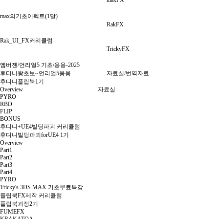
maxFX
max의기초이펙트(1달)
RakFX
Rak_UI_FX커리큘럼
TrickyFX
엠버젠/언리얼5 기초/응용-2025
후디니왕초보~언리얼5응용
자료실/번역자료
후디니플립북1기
Overview
자료실
PYRO
RBD
FLIP
BONUS
후디니+UE4빌딩파괴 커리큘럼
후디니빌딩파괴forUE4 1기
Overview
Part1
Part2
Part3
Part4
PYRO
Tricky's 3DS MAX 기초무료특강
플립북FX제작 커리큘럼
플립북과정2기
FUMEFX