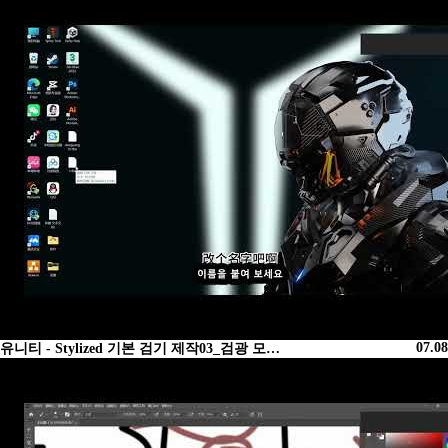
07.08
유니티 - Stylized 기본 검기 제작03_검광 모…