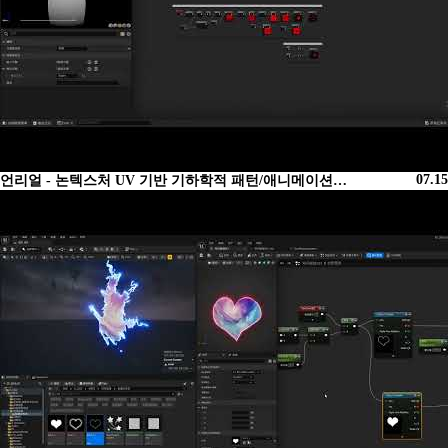
07.15
언리얼 - 논텍스처 UV 기반 기하학적 패턴/애니메이션…