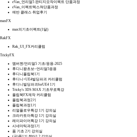
eVan_언리얼5 판티지모작이펙트 단품과정
eVan_이펙트텍스쳐단품과정
에반 클래스 취업후기
maxFX
max의기초이펙트(1달)
RakFX
Rak_UI_FX커리큘럼
TrickyFX
엠버젠/언리얼5 기초/응용-2025
후디니왕초보~언리얼5응용
후디니플립북1기
후디니+UE4빌딩파괴 커리큘럼
후디니빌딩파괴forUE4 1기
Tricky's 3DS MAX 기초무료특강
플립북FX제작 커리큘럼
플립북과정2기
플립북과정1기
리얼플로우특강 1기 강의실
크라카토아특강 1기 강의실
레이파이어특강 1기 강의실
시네마틱과정1기
퓸 기초 2기 강의실
(구)퓸1기 챕터1,2 강의실