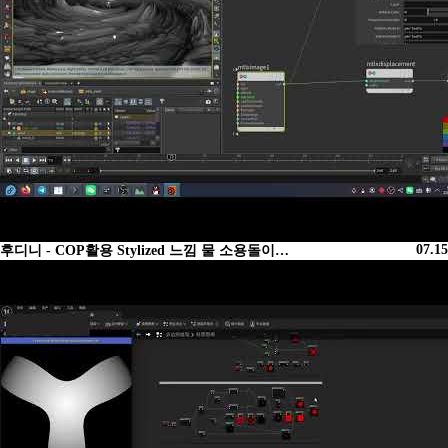
07.15
후디니 - COP활용 Stylized 느낌 물 소용돌이…