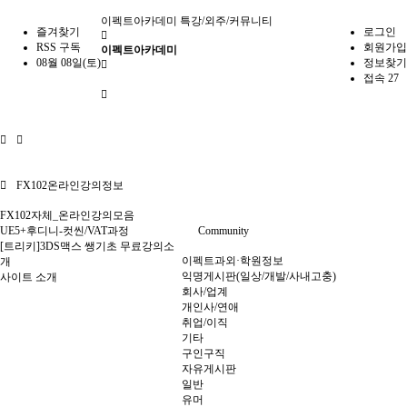
이펙트아카데미
특강/외주/커뮤니티
즐겨찾기
로그인
RSS 구독
회원가입
이펙트아카데미
08월 08일(토)
정보찾기
접속 27
FX102온라인강의정보
FX102자체_온라인강의모음
UE5+후디니-컷씬/VAT과정
Community
[트리키]3DS맥스 쌩기초 무료강의소
이펙트과외·학원정보
개
익명게시판(일상/개발/사내고충)
사이트 소개
회사/업계
개인사/연애
취업/이직
기타
구인구직
자유게시판
일반
유머