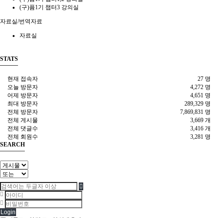
(구)퓸1기 챕터3 강의실
자료실/번역자료
자료실
STATS
현재 접속자
27 명
오늘 방문자
4,272 명
어제 방문자
4,651 명
최대 방문자
289,329 명
전체 방문자
7,869,831 명
전체 게시물
3,669 개
전체 댓글수
3,416 개
전체 회원수
3,281 명
SEARCH
Login