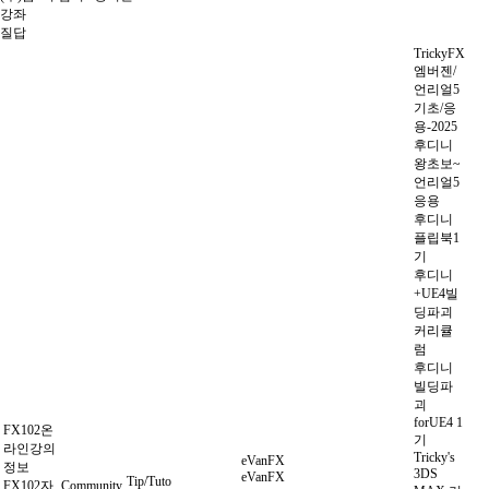
강좌
질답
TrickyFX
엠버젠/
언리얼5
기초/응
용-2025
후디니
왕초보~
언리얼5
응용
후디니
플립북1
기
후디니
+UE4빌
딩파괴
커리큘
럼
후디니
빌딩파
괴
forUE4 1
FX102온
기
라인강의
Tricky's
eVanFX
정보
3DS
eVanFX
Tip/Tuto
FX102자
Community