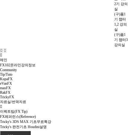
2기 강의
실
(구)퓸1
기 챕터
1,2 강의
실
(구)퓸1
기 챕터3
강의실
메인
FX102온라인강의정보
Community
Tip/Tuto
KupaFX
eVanFX
maxFX
RakFX
TrickyFX
자료실/번역자료
이펙트팁(FX Tip)
FX레퍼런스(Reference)
Tricky's 3DS MAX 기초무료특강
Tricky's 완전기초 Houdini설명