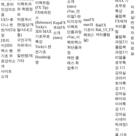
MAX 기
소개
이펙트팁
이펙트과
체_온라
초무료
(intro)
자
(FX Tip)
외·학원정
인강의모
특강
eVan_언
료
FX레퍼런
보
음
플립북
리얼5 판
실/
스
익명게시
UE5+후
maxFX
FX제작
티지모작
(Reference)
번
KupaFX
판(일상/개
max의
디니-컷
RakFX
커리큘
이펙트
Tricky's
쿠파FX
역
발/사내고
기초이
Rak_UI_FX
씬/VAT과
3DS MAX
럼
단품과정
소개
자
커리큘럼
충)
펙트(1
정
기초무료
플립북
eVan_이
(intro)
료
구인구직
달)
[트리
특강
과정2기
펙트텍스
자
자유게시
키]3DS
Tricky's 완
플립북
쳐단품과
료
판
맥스 쌩
전기초
과정1기
정
실
일반|벙개|
기초 무
Houdini설
리얼플
에반 클
기타
료강의소
명
로우특
래스 취
개
강 1기
업후기
사이트
강의실
소개
크라카
토아특
강 1기
강의실
레이파
이어특
강 1기
강의실
시네마
틱과정1
기
퓸 기초