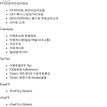
FX102온라인강의정보
FX102자체_온라인강의모음
UE5+후디니-컷씬/VAT과정
[트리키]3DS맥스 쌩기초 무료강의소개
사이트 소개
Community
이펙트과외·학원정보
익명게시판(일상/개발/사내고충)
구인구직
자유게시판
일반|벙개|기타
Tip/Tuto
이펙트팁(FX Tip)
FX레퍼런스(Reference)
Tricky's 3DS MAX 기초무료특강
Tricky's 완전기초 Houdini설명
KupaFX
쿠파FX소개(intro)
eVanFX
eVanFX소개(intro)