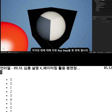
05.12
언리얼 - HLSL 심층 설명 4_레이마칭 활용 평면정…
1
2
3
4
5