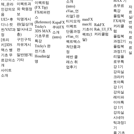
MAX 기
소개
이펙트팁
이펙트과
체_온라
초무료
(intro)
자
(FX Tip)
외·학원정
인강의모
특강
eVan_언
료
FX레퍼런
보
음
플립북
리얼5 판
실/
스
익명게시
UE5+후
maxFX
FX제작
티지모작
(Reference)
번
KupaFX
판(일상/개
max의
디니-컷
RakFX
커리큘
이펙트
Tricky's
쿠파FX
역
발/사내고
기초이
Rak_UI_FX
씬/VAT과
3DS MAX
럼
단품과정
소개
자
커리큘럼
충)
펙트(1
정
기초무료
플립북
eVan_이
(intro)
료
구인구직
달)
[트리
특강
과정2기
펙트텍스
자
자유게시
키]3DS
Tricky's 완
플립북
쳐단품과
료
판
맥스 쌩
전기초
과정1기
정
실
일반|벙개|
기초 무
Houdini설
리얼플
에반 클
기타
료강의소
명
로우특
래스 취
개
강 1기
업후기
사이트
강의실
소개
크라카
토아특
강 1기
강의실
레이파
이어특
강 1기
강의실
시네마
틱과정1
기
퓸 기초