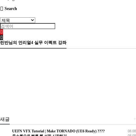
Search
린반님의 언리얼4 실무 이펙트 강좌
+
새글
UEFN VFX Tutorial | Make TORNADO (UE6 Ready) ????️
08.08
08.08
주소퀵으로 빠른 웹 서핑 시작하기