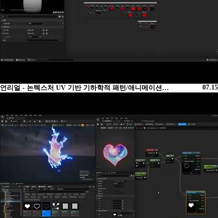
07.15
언리얼 - 논텍스처 UV 기반 기하학적 패턴/애니메이션…