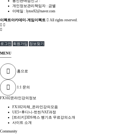
통신판매업신고 :
개인정보관리책임자 : 금별
이메일 :
lytos92@naver.com
이펙트아카데미-게임이펙트
All rights reserved.
로그인
회원가입
정보찾기
MENU
홈으로
1:1 문의
FX102온라인강의정보
FX102자체_온라인강의모음
UE5+후디니-컷씬/VAT과정
[트리키]3DS맥스 쌩기초 무료강의소개
사이트 소개
Community