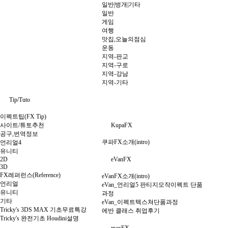
일반|벙개|기타
일반
게임
여행
맛집,오늘의점심
운동
지역-판교
지역-구로
지역-강남
지역-기타
Tip/Tuto
이펙트팁(FX Tip)
사이트/튜토추천
KupaFX
공구,번역정보
쿠파FX소개(intro)
언리얼4
유니티
2D
eVanFX
3D
FX레퍼런스(Reference)
eVanFX소개(intro)
언리얼
eVan_언리얼5 판티지모작이펙트 단품
유니티
과정
기타
eVan_이펙트텍스쳐단품과정
Tricky's 3DS MAX 기초무료특강
에반 클래스 취업후기
Tricky's 완전기초 Houdini설명