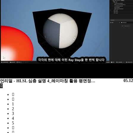
05.12
언리얼 - HLSL 심층 설명 4_레이마칭 활용 평면정…
1
2
3
4
5