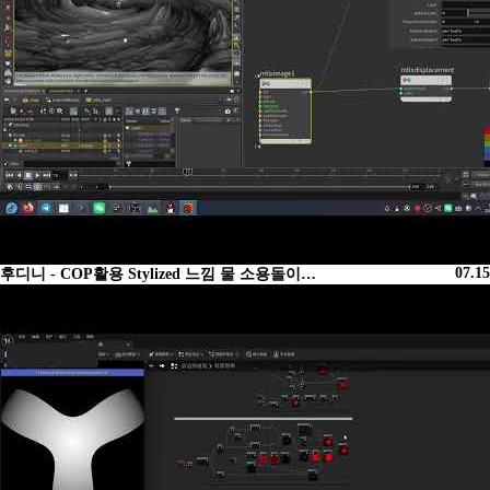
07.15
후디니 - COP활용 Stylized 느낌 물 소용돌이…