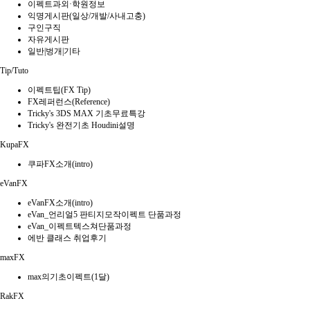
이펙트과외·학원정보
익명게시판(일상/개발/사내고충)
구인구직
자유게시판
일반|벙개|기타
Tip/Tuto
이펙트팁(FX Tip)
FX레퍼런스(Reference)
Tricky's 3DS MAX 기초무료특강
Tricky's 완전기초 Houdini설명
KupaFX
쿠파FX소개(intro)
eVanFX
eVanFX소개(intro)
eVan_언리얼5 판티지모작이펙트 단품과정
eVan_이펙트텍스쳐단품과정
에반 클래스 취업후기
maxFX
max의기초이펙트(1달)
RakFX