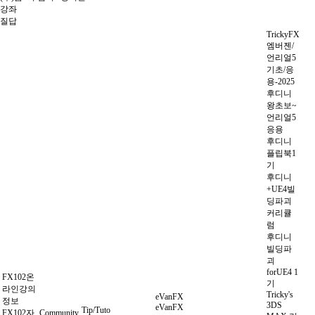
강좌
질답
TrickyFX
엠버젠/
언리얼5
기초/응
용-2025
후디니
왕초보~
언리얼5
응용
후디니
플립북1
기
후디니
+UE4빌
딩파괴
커리큘
럼
후디니
빌딩파
괴
forUE4 1
FX102온
기
라인강의
Tricky's
eVanFX
정보
3DS
eVanFX
Tip/Tuto
FX102자
Community