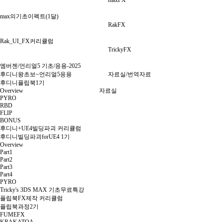
maxFX
max의기초이펙트(1달)
RakFX
Rak_UI_FX커리큘럼
TrickyFX
엠버젠/언리얼5 기초/응용-2025
후디니왕초보~언리얼5응용
자료실/번역자료
후디니플립북1기
Overview
자료실
PYRO
RBD
FLIP
BONUS
후디니+UE4빌딩파괴 커리큘럼
후디니빌딩파괴forUE4 1기
Overview
Part1
Part2
Part3
Part4
PYRO
Tricky's 3DS MAX 기초무료특강
플립북FX제작 커리큘럼
플립북과정2기
FUMEFX