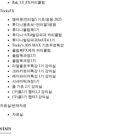
Rak_UI_FX커리큘럼
TrickyFX
엠버젠/언리얼5 기초/응용-2025
후디니왕초보~언리얼5응용
후디니플립북1기
후디니+UE4빌딩파괴 커리큘럼
후디니빌딩파괴forUE4 1기
Tricky's 3DS MAX 기초무료특강
플립북FX제작 커리큘럼
플립북과정2기
플립북과정1기
리얼플로우특강 1기 강의실
크라카토아특강 1기 강의실
레이파이어특강 1기 강의실
시네마틱과정1기
퓸 기초 2기 강의실
(구)퓸1기 챕터1,2 강의실
(구)퓸1기 챕터3 강의실
자료실/번역자료
자료실
STATS