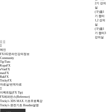
2기 강의
실
(구)퓸1
기 챕터
1,2 강의
실
(구)퓸1
기 챕터3
강의실
메인
FX102온라인강의정보
Community
Tip/Tuto
KupaFX
eVanFX
maxFX
RakFX
TrickyFX
자료실/번역자료
이펙트팁(FX Tip)
FX레퍼런스(Reference)
Tricky's 3DS MAX 기초무료특강
Tricky's 완전기초 Houdini설명