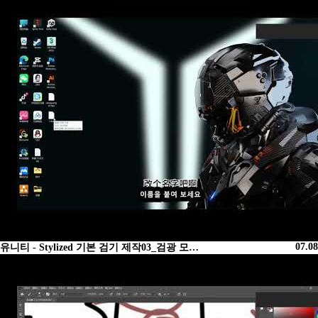
07.08
유니티 - Stylized 기본 검기 제작03_검광 모…