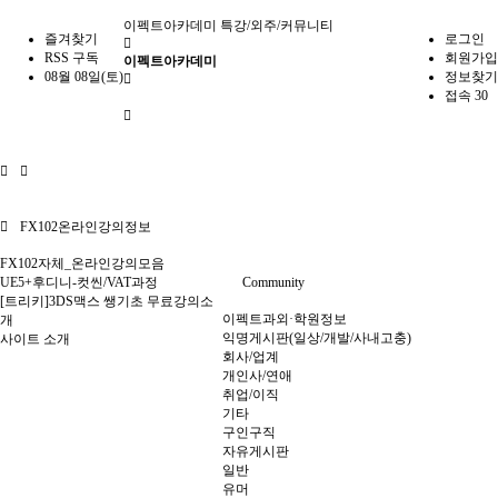
이펙트아카데미
특강/외주/커뮤니티
즐겨찾기
로그인
RSS 구독
회원가입
이펙트아카데미
08월 08일(토)
정보찾기
접속 30
FX102온라인강의정보
FX102자체_온라인강의모음
UE5+후디니-컷씬/VAT과정
Community
[트리키]3DS맥스 쌩기초 무료강의소
이펙트과외·학원정보
개
익명게시판(일상/개발/사내고충)
사이트 소개
회사/업계
개인사/연애
취업/이직
기타
구인구직
자유게시판
일반
유머