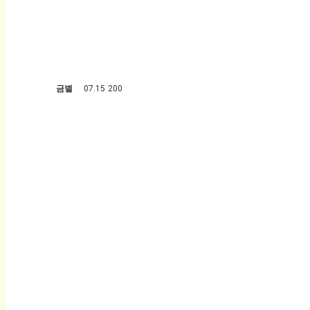
금별
07.15
200