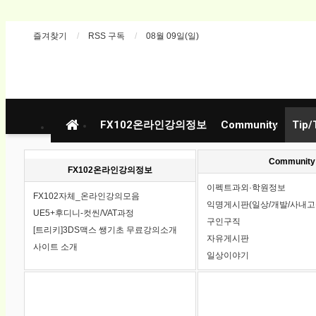
즐겨찾기
RSS 구독
08월 09일(일)
FX102온라인강의정보
Community
Tip/
Community
FX102온라인강의정보
이펙트과외·학원정보
FX102자체_온라인강의모음
익명게시판(일상/개발/사내고
UE5+후디니-컷씬/VAT과정
구인구직
[트리키]3DS맥스 쌩기초 무료강의소개
자유게시판
사이트 소개
일상이야기