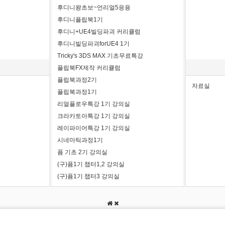
후디니왕초보~언리얼5응용
후디니플립북1기
후디니+UE4빌딩파괴 커리큘럼
후디니빌딩파괴forUE4 1기
Tricky's 3DS MAX 기초무료특강
플립북FX제작 커리큘럼
플립북과정2기
자료실
플립북과정1기
리얼플로우특강 1기 강의실
크라카토아특강 1기 강의실
레이파이어특강 1기 강의실
시네마틱과정1기
퓸 기초 2기 강의실
(구)퓸1기 챕터1,2 강의실
(구)퓸1기 챕터3 강의실