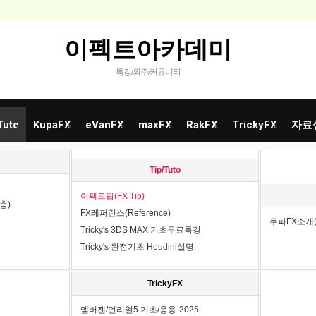
이펙트아카데미
특강/외주/커뮤니티
Tuto
KupaFX
eVanFX
maxFX
RakFX
TrickyFX
자료
Tip/Tuto
이펙트팁(FX Tip)
충)
FX레퍼런스(Reference)
쿠파FX소개(in
Tricky's 3DS MAX 기초무료특강
Tricky's 완전기초 Houdini설명
TrickyFX
엠버젠/언리얼5 기초/응용-2025