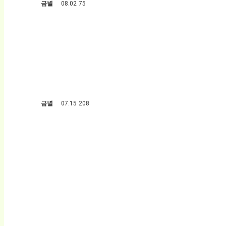
금별
08.02
75
금별
07.15
208