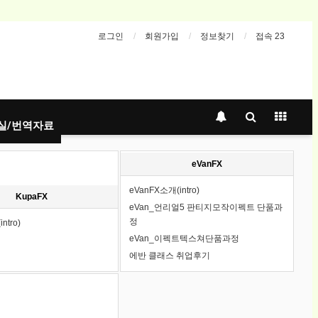
로그인
회원가입
정보찾기
접속 23
실/번역자료
eVanFX
eVanFX소개(intro)
KupaFX
eVan_언리얼5 판티지모작이펙트 단품과
정
tro)
eVan_이펙트텍스쳐단품과정
에반 클래스 취업후기