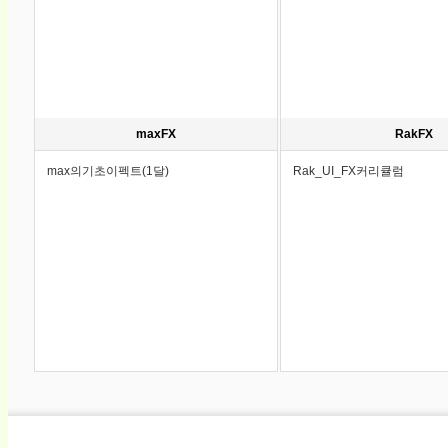
maxFX
RakFX
max의기초이펙트(1달)
Rak_UI_FX커리큘럼