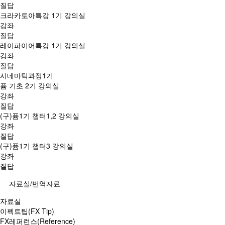
질답
크라카토아특강 1기 강의실
강좌
질답
레이파이어특강 1기 강의실
강좌
질답
시네마틱과정1기
퓸 기초 2기 강의실
강좌
질답
(구)퓸1기 챕터1,2 강의실
강좌
질답
(구)퓸1기 챕터3 강의실
강좌
질답
자료실/번역자료
자료실
이펙트팁(FX Tip)
FX레퍼런스(Reference)