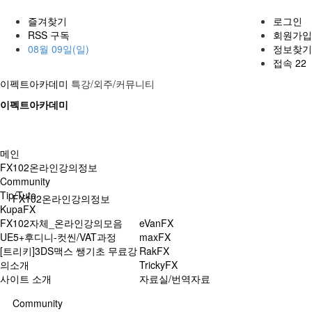
즐겨찾기
로그인
RSS 구독
회원가입
08월 09일(일)
정보찾기
접속 22
이펙트아카데미
특강/외주/커뮤니티
이펙트아카데미
메인
FX102온라인강의정보
Community
Tip/Tuto
FX102온라인강의정보
KupaFX
FX102자체_온라인강의모음
eVanFX
UE5+후디니-컷씬/VAT과정
maxFX
[트리키]3DS맥스 쌩기초 무료강
RakFX
의소개
TrickyFX
사이트 소개
자료실/번역자료
Community