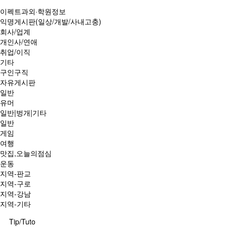
이펙트과외·학원정보
익명게시판(일상/개발/사내고충)
회사/업계
개인사/연애
취업/이직
기타
구인구직
자유게시판
일반
유머
일반|벙개|기타
일반
게임
여행
맛집,오늘의점심
운동
지역-판교
지역-구로
지역-강남
지역-기타
Tip/Tuto