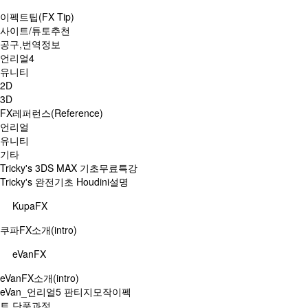
이펙트팁(FX Tip)
사이트/튜토추천
공구,번역정보
언리얼4
유니티
2D
3D
FX레퍼런스(Reference)
언리얼
유니티
기타
Tricky's 3DS MAX 기초무료특강
Tricky's 완전기초 Houdini설명
KupaFX
쿠파FX소개(intro)
eVanFX
eVanFX소개(intro)
eVan_언리얼5 판티지모작이펙
트 단품과정