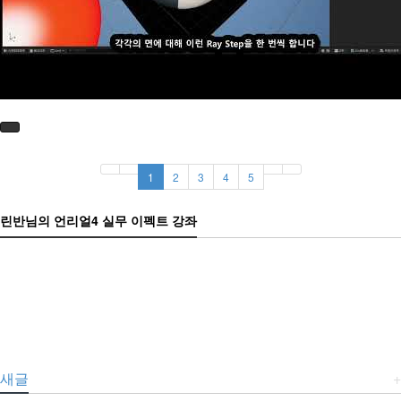
1
2
3
4
5
린반님의 언리얼4 실무 이펙트 강좌
새글
+