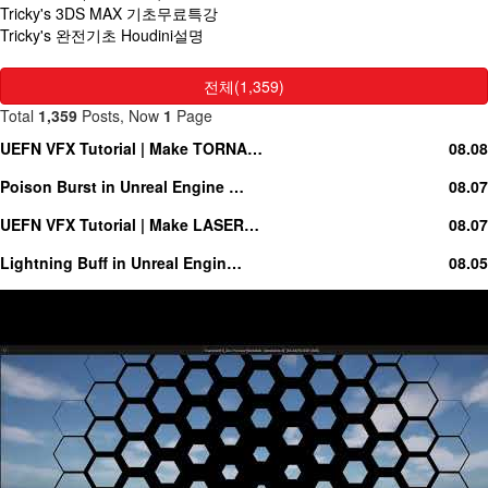
Tricky's 3DS MAX 기초무료특강
Tricky's 완전기초 Houdini설명
전체(1,359)
Total
1,359
Posts, Now
1
Page
UEFN VFX Tutorial | Make TORNA…
08.08
Poison Burst in Unreal Engine …
08.07
UEFN VFX Tutorial | Make LASER…
08.07
Lightning Buff in Unreal Engin…
08.05