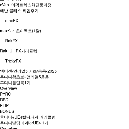
eVan_이펙트텍스쳐단품과정
에반 클래스 취업후기
maxFX
max의기초이펙트(1달)
RakFX
Rak_UI_FX커리큘럼
TrickyFX
엠버젠/언리얼5 기초/응용-2025
후디니왕초보~언리얼5응용
후디니플립북1기
Overview
PYRO
RBD
FLIP
BONUS
후디니+UE4빌딩파괴 커리큘럼
후디니빌딩파괴forUE4 1기
Overview