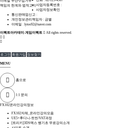
전화 :
02-123-4567
이메일 무단수집거부
사업자등록번호 :
책임의 한계와 법적고지
사업자정보확인
통신판매업신고 :
개인정보관리책임자 : 금별
이메일 :
lytos92@naver.com
이펙트아카데미-게임이펙트
All rights reserved.
로그인
회원가입
정보찾기
MENU
홈으로
1:1 문의
FX102온라인강의정보
FX102자체_온라인강의모음
UE5+후디니-컷씬/VAT과정
[트리키]3DS맥스 쌩기초 무료강의소개
사이트 소개