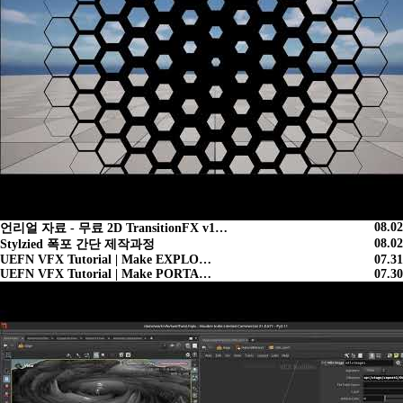
08.02
언리얼 자료 - 무료 2D TransitionFX v1…
08.02
Stylzied 폭포 간단 제작과정
UEFN VFX Tutorial | Make EXPLO…
07.31
UEFN VFX Tutorial | Make PORTA…
07.30