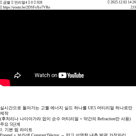
2025.12.02 14:26
금별
언리얼4
0
928
https://youtu.be/2DSFoXo7VRo
233
실시간으로 돌아가는 고퀄 에너지 실드 하나를 UE5 머티리얼 하나로만
제작
(후처리나 나이아가라 없이 순수 머티리얼 + 약간의 Refraction만 사용)
주요 5단계
1. 기본 림 라이트
Fresnel + 보라색 Constant3Vector → 얇고 선명한 내측 발광 가장자리