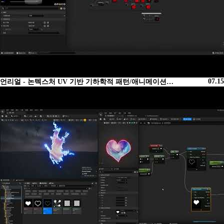
07.15
언리얼 - 논텍스처 UV 기반 기하학적 패턴/애니메이션…