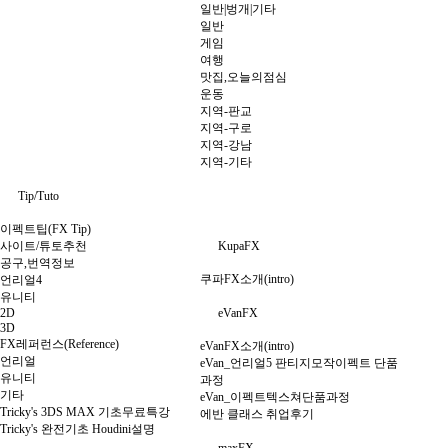
일반|벙개|기타
일반
게임
여행
맛집,오늘의점심
운동
지역-판교
지역-구로
지역-강남
지역-기타
Tip/Tuto
이펙트팁(FX Tip)
사이트/튜토추천
KupaFX
공구,번역정보
쿠파FX소개(intro)
언리얼4
유니티
2D
eVanFX
3D
FX레퍼런스(Reference)
eVanFX소개(intro)
언리얼
eVan_언리얼5 판티지모작이펙트 단품
유니티
과정
기타
eVan_이펙트텍스쳐단품과정
Tricky's 3DS MAX 기초무료특강
에반 클래스 취업후기
Tricky's 완전기초 Houdini설명