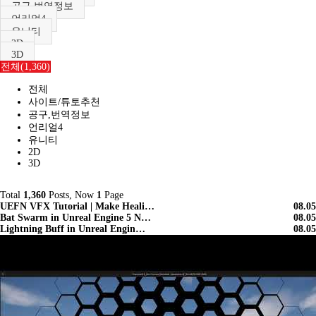
공구,번역정보
언리얼4
유니티
2D
3D
전체(1,360)
전체
사이트/튜토추천
공구,번역정보
언리얼4
유니티
2D
3D
Total
1,360
Posts, Now
1
Page
UEFN VFX Tutorial | Make Heali…
08.05
Bat Swarm in Unreal Engine 5 N…
08.05
Lightning Buff in Unreal Engin…
08.05