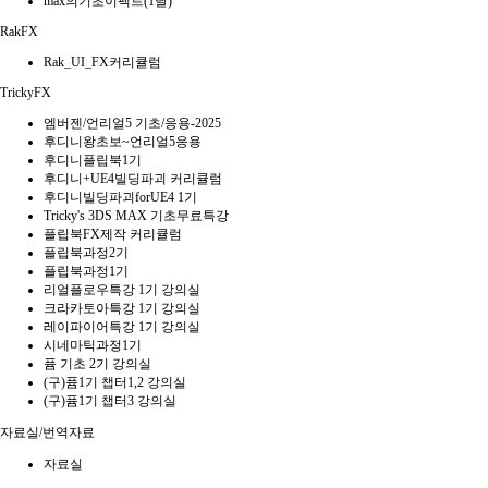
max의기초이펙트(1달)
RakFX
Rak_UI_FX커리큘럼
TrickyFX
엠버젠/언리얼5 기초/응용-2025
후디니왕초보~언리얼5응용
후디니플립북1기
후디니+UE4빌딩파괴 커리큘럼
후디니빌딩파괴forUE4 1기
Tricky's 3DS MAX 기초무료특강
플립북FX제작 커리큘럼
플립북과정2기
플립북과정1기
리얼플로우특강 1기 강의실
크라카토아특강 1기 강의실
레이파이어특강 1기 강의실
시네마틱과정1기
퓸 기초 2기 강의실
(구)퓸1기 챕터1,2 강의실
(구)퓸1기 챕터3 강의실
자료실/번역자료
자료실