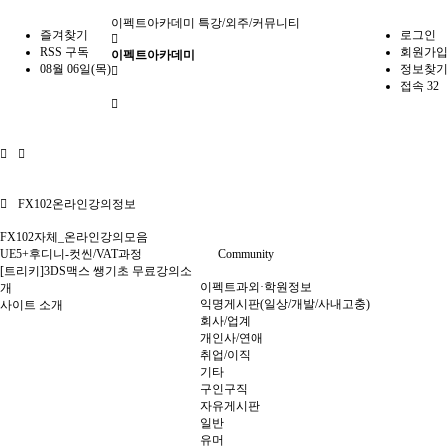
이펙트아카데미
특강/외주/커뮤니티
즐겨찾기
로그인
RSS 구독
회원가입
이펙트아카데미
08월 06일(목)
정보찾기
접속 32
FX102온라인강의정보
FX102자체_온라인강의모음
UE5+후디니-컷씬/VAT과정
Community
[트리키]3DS맥스 쌩기초 무료강의소
이펙트과외·학원정보
개
익명게시판(일상/개발/사내고충)
사이트 소개
회사/업계
개인사/연애
취업/이직
기타
구인구직
자유게시판
일반
유머