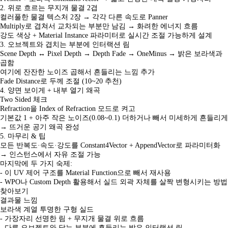
2. 위로 흐르는 무지개 물결 2겹
컬러풀한 물결 텍스처 2장 → 각각 다른 속도로 Panner
Multiply로 겹쳐서 교차되는 부분만 남김 → 화려한 에너지 흐름
강도 색상 + Material Instance 파라미터로 실시간 조절 가능하게 설계
3. 오브젝트와 겹치는 부분에 인터랙션 림
Scene Depth ↔ Pixel Depth → Depth Fade → OneMinus → 밝은 보라색과
곱함
여기에 잔잔한 노이즈 곱해서 흔들리는 느낌 추가
Fade Distance로 두께 조절 (10~20 추천)
4. 양면 보이게 + 내부 열기 왜곡
Two Sided 체크
Refraction을 Index of Refraction 모드로 켜고
기본값 1 + 아주 작은 노이즈(0.08~0.1) 더하거나 빼서 미세하게 흔들리게
→ 뜨거운 공기 왜곡 완성
5. 마무리 & 팁
모든 반복도·속도·강도를 Constant4Vector + AppendVector로 파라미터화
→ 인스턴스에서 자유 조절 가능
마지막에 두 가지 숙제:
- 이 UV 제어 구조를 Material Function으로 빼서 재사용
- WPO나 Custom Depth 활용해서 실드 외곽 자체를 살짝 변형시키는 방법
찾아보기
결과물 느낌
보라색 계열 투명한 구형 실드
- 가장자리 선명한 림 + 무지개 물결 위로 흐름
- 다른 오브젝트와 닿는 부분에 흔들리는 밝은 인터랙션 림