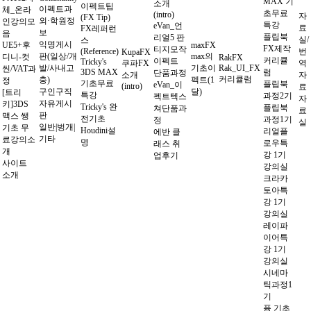
MAX 기
소개
이펙트팁
이펙트과
체_온라
초무료
(intro)
자
(FX Tip)
외·학원정
인강의모
특강
eVan_언
료
FX레퍼런
보
음
플립북
리얼5 판
실/
스
익명게시
UE5+후
maxFX
FX제작
티지모작
(Reference)
번
KupaFX
판(일상/개
max의
디니-컷
RakFX
커리큘
이펙트
Tricky's
쿠파FX
역
발/사내고
기초이
Rak_UI_FX
씬/VAT과
3DS MAX
럼
단품과정
소개
자
커리큘럼
충)
펙트(1
정
기초무료
플립북
eVan_이
(intro)
료
구인구직
달)
[트리
특강
과정2기
펙트텍스
자
자유게시
키]3DS
Tricky's 완
플립북
쳐단품과
료
판
맥스 쌩
전기초
과정1기
정
실
일반|벙개|
기초 무
Houdini설
리얼플
에반 클
기타
료강의소
명
로우특
래스 취
개
강 1기
업후기
사이트
강의실
소개
크라카
토아특
강 1기
강의실
레이파
이어특
강 1기
강의실
시네마
틱과정1
기
퓸 기초