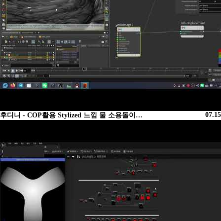
07.15
후디니 - COP활용 Stylized 느낌 물 소용돌이…