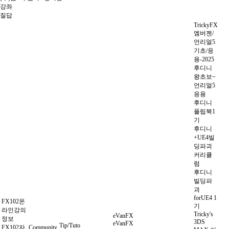
강좌
질답
TrickyFX
엠버젠/
언리얼5
기초/응
용-2025
후디니
왕초보~
언리얼5
응용
후디니
플립북1
기
후디니
+UE4빌
딩파괴
커리큘
럼
후디니
빌딩파
괴
forUE4 1
FX102온
기
라인강의
Tricky's
eVanFX
정보
3DS
eVanFX
Tip/Tuto
FX102자
Community