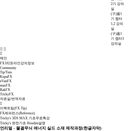
2기 강의
실
(구)퓸1
기 챕터
1,2 강의
실
(구)퓸1
기 챕터3
강의실
메인
FX102온라인강의정보
Community
Tip/Tuto
KupaFX
eVanFX
maxFX
RakFX
TrickyFX
자료실/번역자료
이펙트팁(FX Tip)
FX레퍼런스(Reference)
Tricky's 3DS MAX 기초무료특강
Tricky's 완전기초 Houdini설명
언리얼 - 물결무늬 에너지 실드 소재 제작과정(한글자막)