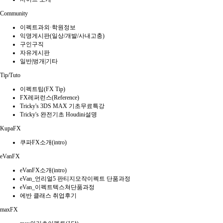
Community
이펙트과외·학원정보
익명게시판(일상/개발/사내고충)
구인구직
자유게시판
일반|벙개|기타
Tip/Tuto
이펙트팁(FX Tip)
FX레퍼런스(Reference)
Tricky's 3DS MAX 기초무료특강
Tricky's 완전기초 Houdini설명
KupaFX
쿠파FX소개(intro)
eVanFX
eVanFX소개(intro)
eVan_언리얼5 판티지모작이펙트 단품과정
eVan_이펙트텍스쳐단품과정
에반 클래스 취업후기
maxFX