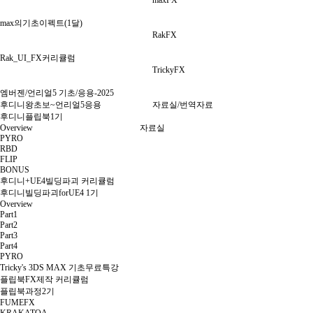
maxFX
max의기초이펙트(1달)
RakFX
Rak_UI_FX커리큘럼
TrickyFX
엠버젠/언리얼5 기초/응용-2025
후디니왕초보~언리얼5응용
자료실/번역자료
후디니플립북1기
Overview
자료실
PYRO
RBD
FLIP
BONUS
후디니+UE4빌딩파괴 커리큘럼
후디니빌딩파괴forUE4 1기
Overview
Part1
Part2
Part3
Part4
PYRO
Tricky's 3DS MAX 기초무료특강
플립북FX제작 커리큘럼
플립북과정2기
FUMEFX