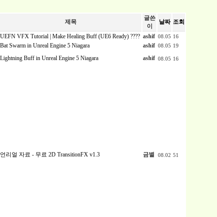
글쓴
제목
날짜
조회
이
UEFN VFX Tutorial | Make Healing Buff (UE6 Ready) ????
ashif
08.05
16
Bat Swarm in Unreal Engine 5 Niagara
ashif
08.05
19
Lightning Buff in Unreal Engine 5 Niagara
ashif
08.05
16
언리얼 자료 - 무료 2D TransitionFX v1.3
금별
08.02
51