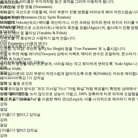
결과적으로 파티클은 무지개처럼 둥근 궤적을 그리며 이동하게 됩니다.
REALFLOW
3. 회전 및 방향 정렬 (Orientation)
TYFLOW
파티클이 곡선으로 이동할 때, 머리 부분이 진행 방향을 바라보게 해야 자연스럽습니다
기타
Update Mesh Orientation (또는 Sprite Rotation):
플립북과정1기
FUMEFX
파티클의 Velocity(속도) 벡터를 계산하거나, 이전 프레임 위치와 현재 위치의 차이를
KRAKATOA
이 벡터를 기준으로 스프라이트나 메쉬의 회전을 정렬(Align)시켜, 발사체가 진행 방
RAYFIRE
4. 변수 제어 및 폴리싱 (Variables & Polish)
REALFLOW
이펙트를 더 풍성하고 사용하기 쉽게 만듭니다.
기타
User Parameters (사용자 변수):
리얼플로우특강 1기 강의실
시작점, 도착점, 곡선의 높이(Arc Height) 등을 `User Parameter`로 노출시킵니다.
강좌
이렇게 하면 레벨 에디터(Viewport) 상에서 이펙트 액터의 변수만 조절하여, 몬스터
질답
Color & Scale Curve:
크라카토아특강 1기 강의실
발사체가 생성될 때는 크고 밝게, 사라질 때는 작고 희미하게 변하도록 `Scale Alpha`나 
강좌
Ribbon Width:
질답
트레일(리본)의 꼬리 부분이 자연스럽게 얇아지도록 리본 폭(Width)도 커브로 제어합
레이파이어특강 1기 강의실
---
강좌
요약 및 활용 포인트
질답
이 튜토리얼의 방식은 "유도 미사일"이나 "마법 화살"처럼 목표물이 확정된 상태에서
시네마틱과정1기
장점: 물리 엔진을 쓰지 않으므로 성능이 가볍고, 100% 정확하게 타겟 위치에 도달함
퓸 기초 2기 강의실
핵심 기술: `Scratch Pad`를 이용한 벡터 연산(Lerp)과, 이를 시각적으로 제어하기 위한 
강좌
질답
(구)퓸1기 챕터1,2 강의실
강좌
질답
(구)퓸1기 챕터3 강의실
강좌