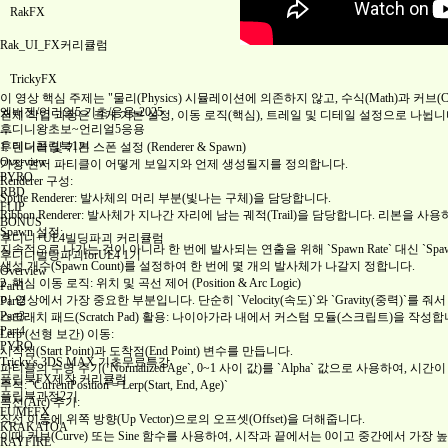
RakFX
Rak_UI_FX커리큘럼
TrickyFX
이 영상 핵심 주제는 "물리(Physics) 시뮬레이션에 의존하지 않고, 수식(Math)과 커브
엠버젠/언리얼5 기초/응용-2025
전체 작업 과정은 크게 기본 설정, 이동 로직(핵심), 트레일 및 디테일 설정으로 나뉩니
후디니왕초보~언리얼5응용
---
후디니플립북1기
1. 렌더러 및 기본 스폰 설정 (Renderer & Spawn)
Overview
가장 먼저 파티클이 어떻게 보일지와 언제 생성될지를 정의합니다.
PYRO
Renderer 구성:
RBD
Sprite Renderer: 발사체의 머리 부분(빛나는 구체)을 담당합니다.
FLIP
Ribbon Renderer: 발사체가 지나간 자리에 남는 궤적(Trail)을 담당합니다. 리
BONUS
Spawn 설정:
후디니+UE4빌딩파괴 커리큘럼
지속적으로 나가는 것이 아니라 한 번에 발사되는 연출을 위해 `Spawn Rate` 대신 `Spawn Bu
후디니빌딩파괴forUE4 1기
생성 개수(Spawn Count)를 설정하여 한 번에 몇 개의 발사체가 나갈지 정합니다.
Overview
2. 핵심 이동 로직: 위치 및 곡선 제어 (Position & Arc Logic)
Part1
이 영상에서 가장 중요한 부분입니다. 단순히 `Velocity(속도)`와 `Gravity(중력
Part2
Part3
스크래치 패드(Scratch Pad) 활용: 나이아가라 내에서 커스텀 모듈(스크립트)을 작성합
Part4
Lerp (선형 보간) 이동:
PYRO
시작점(Start Point)과 도착점(End Point) 변수를 만듭니다.
Tricky's 3DS MAX 기초무료특강
파티클의 수명 주기(`Normalized Age`, 0~1 사이 값)를 `Alpha` 값으로 사용
플립북FX제작 커리큘럼
수식: `CurrentPosition = Lerp(Start, End, Age)`
플립북과정2기
곡선(Arc) 추가:
FUMEFX
직선 이동에 위쪽 방향(Up Vector)으로의 오프셋(Offset)을 더해줍니다.
KRAKATOA
이때 커브(Curve) 또는 Sine 함수를 사용하여, 시작과 끝에서는 0이고 중간에서 가
RAYFIRE