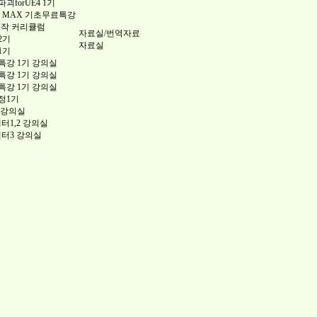
forUE4 1기
 3DS MAX 기초무료특강
제작 커리큘럼
자료실/번역자료
2기
자료실
1기
강 1기 강의실
강 1기 강의실
강 1기 강의실
정1기
 강의실
챕터1,2 강의실
챕터3 강의실