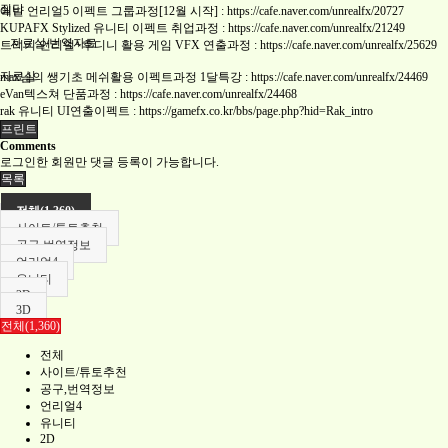
질답
에반 언리얼5 이펙트 그룹과정[12월 시작] :
https://cafe.naver.com/unrealfx/20727
KUPAFX Stylized 유니티 이펙트 취업과정 :
https://cafe.naver.com/unrealfx/21249
자료실/번역자료
트리키 언리얼+후디니 활용 게임 VFX 연출과정 :
https://cafe.naver.com/unrealfx/25629
자료실
max님의 쌩기초 메쉬활용 이펙트과정 1달특강 :
https://cafe.naver.com/unrealfx/24469
eVan텍스쳐 단품과정 :
https://cafe.naver.com/unrealfx/24468
rak 유니티 UI연출이펙트 :
https://gamefx.co.kr/bbs/page.php?hid=Rak_intro
프린트
Comments
로그인한 회원만 댓글 등록이 가능합니다.
목록
전체(1,360)
사이트/튜토추천
공구,번역정보
언리얼4
유니티
2D
3D
전체(1,360)
전체
사이트/튜토추천
공구,번역정보
언리얼4
유니티
2D