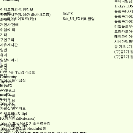
후디니빌딩파괴
Tricky's
이펙트과외·학원정보
플립북FX
maxFX
RakFX
익명게시판(일상/개발/사내고충)
플립북과정
max의기초이펙트(1달)
Rak_UI_FX커리큘럼
회사/업계
플립북과정
개인사/연애
리얼플로우특
취업/이직
크라카토아특
기타
레이파이어특
구인구직
시네마틱과
자유게시판
퓸 기초 2기
일반
(구)퓸1기 
유머
(구)퓸1기 
일상이야기
일반
메인
게임
FX102온라인강의정보
여행
Community
맛집,오늘의점심
Tip/Tuto
운동
KupaFX
지역-판교
eVanFX
maxFX
지역-구로
RakFX
지역-강남
TrickyFX
지역-기타
자료실/번역자료
이펙트팁(FX Tip)
Tip/Tuto
FX레퍼런스(Reference)
Tricky's 3DS MAX 기초무료특강
이펙트팁(FX Tip)
Tricky's 완전기초 Houdini설명
사이트/튜토추천