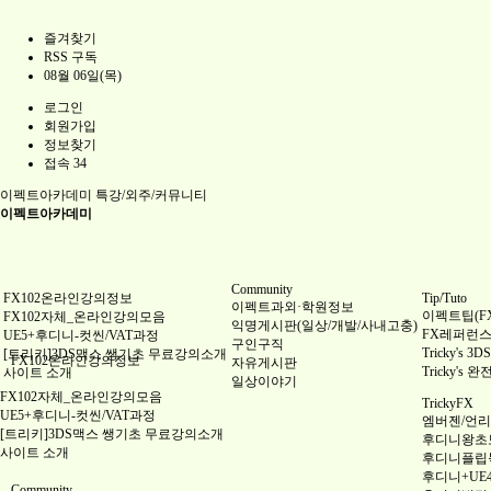
즐겨찾기
RSS 구독
08월 06일(목)
로그인
회원가입
정보찾기
접속 34
이펙트아카데미
특강/외주/커뮤니티
이펙트아카데미
Community
FX102온라인강의정보
Tip/Tuto
이펙트과외·학원정보
이펙트팁(FX 
FX102자체_온라인강의모음
익명게시판(일상/개발/사내고충)
FX레퍼런스(Re
UE5+후디니-컷씬/VAT과정
구인구직
Tricky's
[트리키]3DS맥스 쌩기초 무료강의소개
FX102온라인강의정보
자유게시판
Tricky's 
사이트 소개
일상이야기
FX102자체_온라인강의모음
TrickyFX
UE5+후디니-컷씬/VAT과정
엠버젠/언리얼
[트리키]3DS맥스 쌩기초 무료강의소개
후디니왕초
사이트 소개
후디니플립
후디니+UE
Community