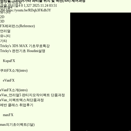
언리얼 - 나이아가라 파티클 위치 및 곡선(Arc) 제어과정
공구,번역정보
금별
언리얼4
0
1,327
2025.11.24 03:51
언리얼4
266
https://youtu.be/RDqh3FKdb3Y
유니티
2D
3D
FX레퍼런스(Reference)
언리얼
유니티
기타
Tricky's 3DS MAX 기초무료특강
Tricky's 완전기초 Houdini설명
KupaFX
쿠파FX소개(intro)
eVanFX
eVanFX소개(intro)
eVan_언리얼5 판티지모작이펙트 단품과정
eVan_이펙트텍스쳐단품과정
에반 클래스 취업후기
maxFX
max의기초이펙트(1달)