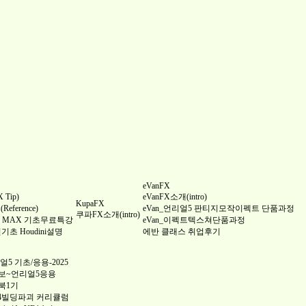
eVanFX
Tip)
eVanFX소개(intro)
KupaFX
ference)
eVan_언리얼5 판티지모작이펙트 단품과정
쿠파FX소개(intro)
 3DS MAX 기초무료특강
eVan_이펙트텍스쳐단품과정
완전기초 Houdini설명
에반 클래스 취업후기
5 기초/응용-2025
보~언리얼5응용
북1기
4빌딩파괴 커리큘럼