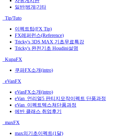
자유게시판
일반|벙개|기타
Tip/Tuto
이펙트팁(FX Tip)
FX레퍼런스(Reference)
Tricky's 3DS MAX 기초무료특강
Tricky's 완전기초 Houdini설명
KupaFX
쿠파FX소개(intro)
eVanFX
eVanFX소개(intro)
eVan_언리얼5 판티지모작이펙트 단품과정
eVan_이펙트텍스쳐단품과정
에반 클래스 취업후기
maxFX
max의기초이펙트(1달)