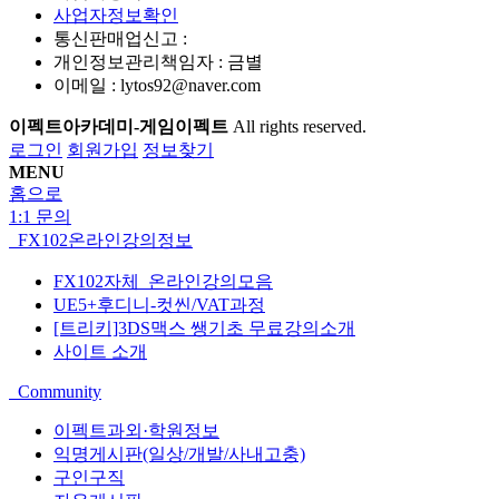
사업자정보확인
통신판매업신고 :
개인정보관리책임자 : 금별
이메일 :
lytos92@naver.com
이펙트아카데미-게임이펙트
All rights reserved.
로그인
회원가입
정보찾기
MENU
홈으로
1:1 문의
FX102온라인강의정보
FX102자체_온라인강의모음
UE5+후디니-컷씬/VAT과정
[트리키]3DS맥스 쌩기초 무료강의소개
사이트 소개
Community
이펙트과외·학원정보
익명게시판(일상/개발/사내고충)
구인구직