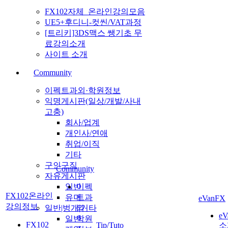
FX102자체_온라인강의모음
UE5+후디니-컷씬/VAT과정
[트리키]3DS맥스 쌩기초 무
료강의소개
사이트 소개
Community
이펙트과외·학원정보
익명게시판(일상/개발/사내
고충)
회사/업계
개인사/연애
취업/이직
기타
구인구직
Community
자유게시판
일반
이펙
FX102온라인
유머
트과
eVanFX
강의정보
일반|벙개|기타
외·
eV
일반
학원
FX102
Tip/Tuto
소