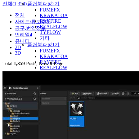
전체(1,359)
플립북과정2기
FUMEFX
전체
KRAKATOA
RAYFIRE
사이트/튜토추천
REALFLOW
공구,번역정보
TYFLOW
언리얼4
기타
유니티
플립북과정1기
2D
FUMEFX
3D
KRAKATOA
RAYFIRE
Total
1,359
Posts, Now
9
Page
REALFLOW
기타
리얼플로우특강 1기 강의실
강좌
질답
크라카토아특강 1기 강의실
강좌
질답
레이파이어특강 1기 강의실
강좌
질답
시네마틱과정1기