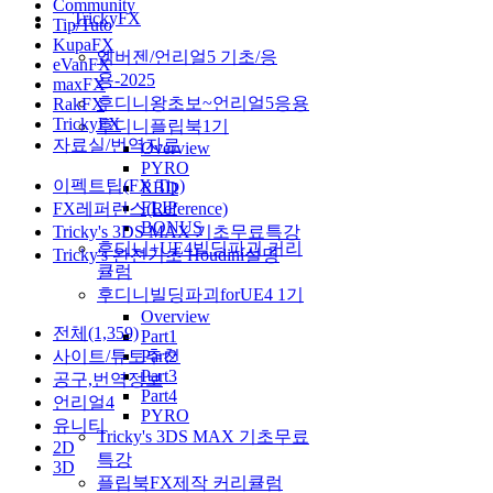
Community
TrickyFX
Tip/Tuto
KupaFX
엠버젠/언리얼5 기초/응
eVanFX
용-2025
maxFX
후디니왕초보~언리얼5응용
RakFX
TrickyFX
후디니플립북1기
자료실/번역자료
Overview
PYRO
이펙트팁(FX Tip)
RBD
FLIP
FX레퍼런스(Reference)
BONUS
Tricky's 3DS MAX 기초무료특강
후디니+UE4빌딩파괴 커리
Tricky's 완전기초 Houdini설명
큘럼
후디니빌딩파괴forUE4 1기
Overview
전체(1,359)
Part1
사이트/튜토추천
Part2
Part3
공구,번역정보
Part4
언리얼4
PYRO
유니티
Tricky's 3DS MAX 기초무료
2D
특강
3D
플립북FX제작 커리큘럼