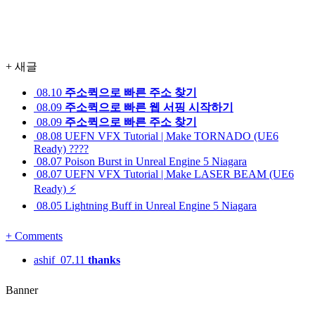
+
새글
08.10
주소퀵으로 빠른 주소 찾기
08.09
주소퀵으로 빠른 웹 서핑 시작하기
08.09
주소퀵으로 빠른 주소 찾기
08.08
UEFN VFX Tutorial | Make TORNADO (UE6
Ready) ????️
08.07
Poison Burst in Unreal Engine 5 Niagara
08.07
UEFN VFX Tutorial | Make LASER BEAM (UE6
Ready) ⚡
08.05
Lightning Buff in Unreal Engine 5 Niagara
+
Comments
ashif
07.11
thanks
Banner