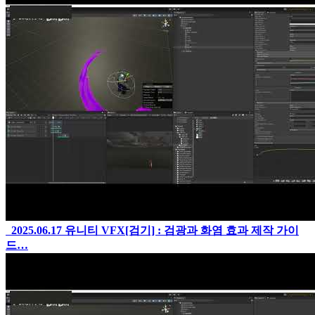
2025.06.17
유니티 VFX[검기] : 검광과 화염 효과 제작 가이
드…