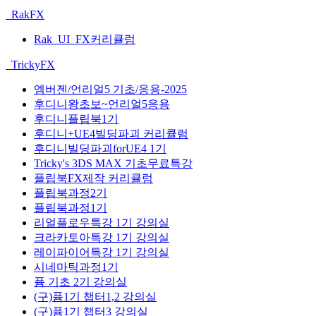
RakFX
Rak_UI_FX커리큘럼
TrickyFX
엠버젠/언리얼5 기초/응용-2025
후디니왕초보~언리얼5응용
후디니플립북1기
후디니+UE4빌딩파괴 커리큘럼
후디니빌딩파괴forUE4 1기
Tricky's 3DS MAX 기초무료특강
플립북FX제작 커리큘럼
플립북과정2기
플립북과정1기
리얼플로우특강 1기 강의실
크라카토아특강 1기 강의실
레이파이어특강 1기 강의실
시네마틱과정1기
퓸 기초 2기 강의실
(구)퓸1기 챕터1,2 강의실
(구)퓸1기 챕터3 강의실