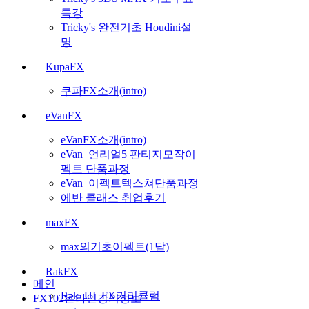
특강
Tricky's 완전기초 Houdini설
명
KupaFX
쿠파FX소개(intro)
eVanFX
eVanFX소개(intro)
eVan_언리얼5 판티지모작이
펙트 단품과정
eVan_이펙트텍스쳐단품과정
에반 클래스 취업후기
maxFX
max의기초이펙트(1달)
RakFX
메인
Rak_UI_FX커리큘럼
FX102온라인강의정보