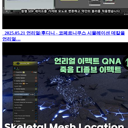
2025.05.21
언리얼/후디니 - 코페르니쿠스 시뮬레이션 데칼을
언리얼…