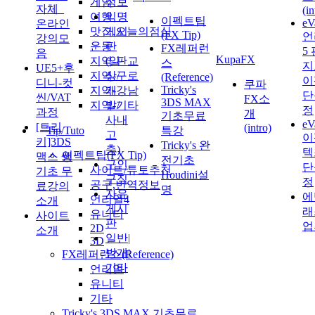
게임
정보
자체_
(in
여행
익명
이펙트팁
eV
온라인
맛집,오늘의점심
게시
(FX Tip)
언
강의모
운동
판
FX레퍼런
5
음
KupaFX
지역-판교
(일
스
지
UE5+후
지역-구로
상/
(Reference)
이
디니-컷
쿠파
Tricky's
지역-강남
개
단
씬/VAT
FX소
3DS MAX
지역-기타
발/
정
과정
개
기초무료
사내
eV
[트리
(intro)
Tip/Tuto
특강
고
이
키]3DS
Tricky's 완
충)
텍
이펙트팁(FX Tip)
맥스 쌩
전기초
구인
단
사이트/튜토추천
기초 무
Houdini설
구직
정
공구,번역정보
료강의
명
자유
에
언리얼4
소개
게시
래
유니티
사이트
판
업
2D
소개
일반|
3D
벙개|
FX레퍼런스(Reference)
기타
언리얼
유니티
기타
Tricky's 3DS MAX 기초무료