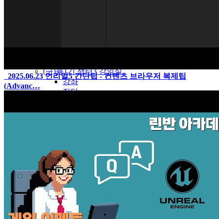
퓸 기초 2기 강의실
강좌
질답
(구)퓸1기 챕터1,2 강의실
강좌
질답
(구)퓸1기 챕터3 강의실
2025.06.23
언리얼5 간단팁 - 컨텐츠 브라우저 복제팁
강좌
(Advanc…
질답
자료실/번역자료
자료실