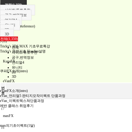
공구,번역정보
전체(1,359)
언리얼4
사이트/튜토추천
유니티
공구,번역정보
2D
언리얼4
3D
유니티
FX레퍼런스(Reference)
2D
언리얼
3D
유니티
전체(1,359)
기타
Tricky's 3DS MAX 기초무료특강
전체
Tricky's 완전기초 Houdini설명
사이트/튜토추천
공구,번역정보
KupaFX
언리얼4
유니티
쿠파FX소개(intro)
2D
3D
eVanFX
번
eVanFX소개(intro)
호
eVan_언리얼5 판티지모작이펙트 단품과정
eVan_이펙트텍스쳐단품과정
에반 클래스 취업후기
17
maxFX
max의기초이펙트(1달)
16