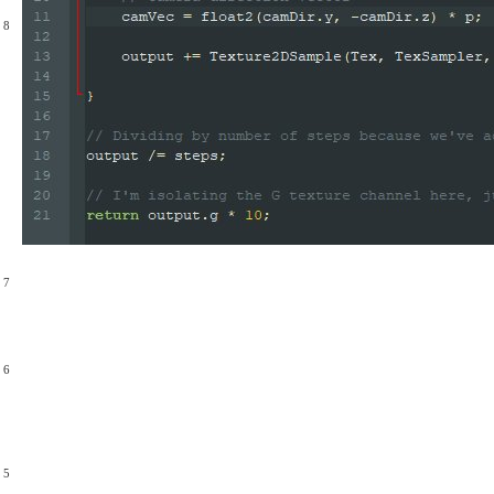
8
7
6
5