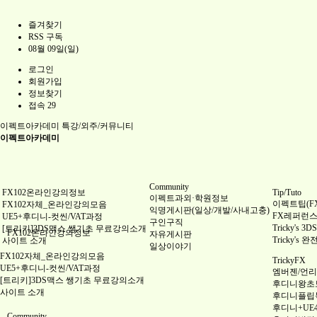
즐겨찾기
RSS 구독
08월 09일(일)
로그인
회원가입
정보찾기
접속 29
이펙트아카데미
특강/외주/커뮤니티
이펙트아카데미
Community
FX102온라인강의정보
Tip/Tuto
이펙트과외·학원정보
이펙트팁(FX 
FX102자체_온라인강의모음
익명게시판(일상/개발/사내고충)
FX레퍼런스(Re
UE5+후디니-컷씬/VAT과정
구인구직
Tricky's
[트리키]3DS맥스 쌩기초 무료강의소개
FX102온라인강의정보
자유게시판
Tricky's 
사이트 소개
일상이야기
FX102자체_온라인강의모음
TrickyFX
UE5+후디니-컷씬/VAT과정
엠버젠/언리얼
[트리키]3DS맥스 쌩기초 무료강의소개
후디니왕초
사이트 소개
후디니플립
후디니+UE
Community