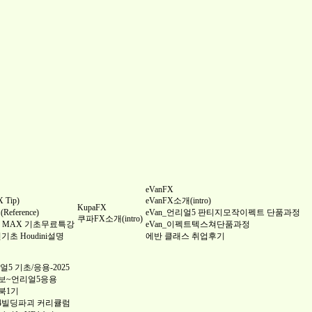
eVanFX
Tip)
eVanFX소개(intro)
KupaFX
ference)
eVan_언리얼5 판티지모작이펙트 단품과정
쿠파FX소개(intro)
 3DS MAX 기초무료특강
eVan_이펙트텍스쳐단품과정
완전기초 Houdini설명
에반 클래스 취업후기
5 기초/응용-2025
보~언리얼5응용
북1기
4빌딩파괴 커리큘럼