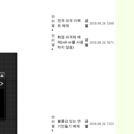
언
전격 피격 이펙
금
리
2018.08.26
5500
얼
트 예제
별
4
언
화염 피격체 예
금
리
제(sub uv를 사용
2018.08.26
5671
얼
별
하지 않음)
4
언
볼륨감 있는 연
금
리
2018.08.26
7355
얼
기만들기 예제
별
4