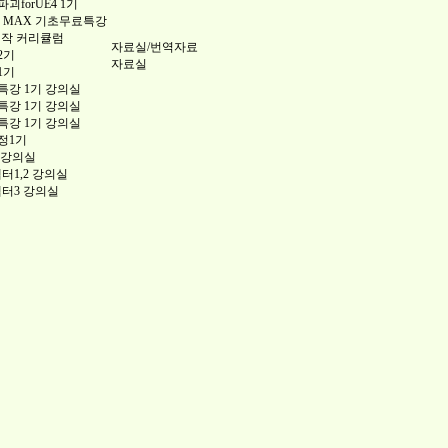
forUE4 1기
 3DS MAX 기초무료특강
제작 커리큘럼
자료실/번역자료
2기
자료실
1기
강 1기 강의실
강 1기 강의실
강 1기 강의실
정1기
 강의실
챕터1,2 강의실
챕터3 강의실