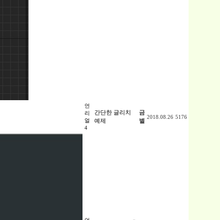
언
간단한 글리치
금
리
2018.08.26
5176
얼
예제
별
4