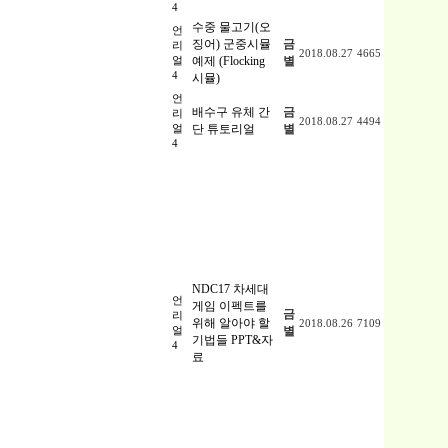
4
수중 물고기(오
언
징어) 군중시뮬
금
리
2018.08.27
4665
얼
예제 (Flocking
별
4
시뮬)
언
배수구 유체 간
금
리
2018.08.27
4494
얼
단 튜토리얼
별
4
NDC17 차세대
언
게임 이펙트를
금
리
위해 알아야 할
2018.08.26
7109
얼
별
기법들 PPT&자
4
료