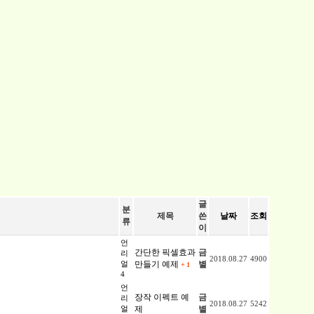
글
분
제목
쓴
날짜
조회
류
이
언
간단한 픽셀효과
금
리
2018.08.27
4900
얼
만들기 예제
별
+
1
4
언
장작 이펙트 예
금
리
2018.08.27
5242
얼
제
별