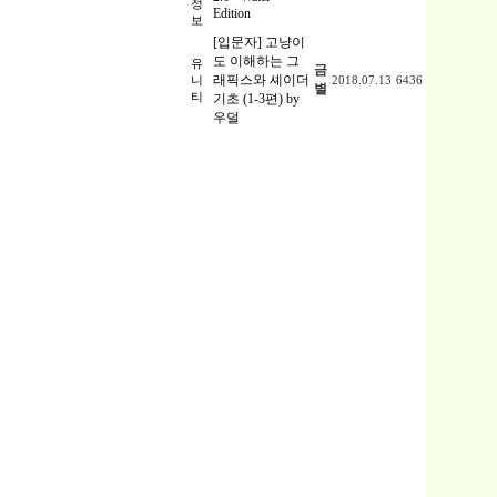
정
Edition
보
[입문자] 고냥이
도 이해하는 그
유
금
래픽스와 셰이더
니
2018.07.13
6436
별
티
기초 (1-3편) by
우덜