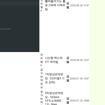
언
빨려들어가는 홀
금
리
로그래픽 이펙트
2018.08.26
5747
얼
별
팁
4
언
나선형 텍스쳐
금
리
2018.08.26
5167
얼
UV 제작팁
별
4
공
구,
7차영상번역펀
금
번
딩 - [언리얼4 기
2018.07.30
5187
역
별
초 강좌]
정
보
공
6차영상번역펀
구,
딩 - Stylized
금
번
VFX in RIME
2018.07.26
5488
역
별
2.0 - Water