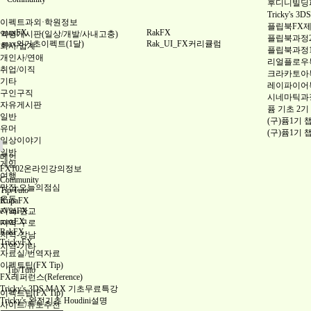
후디니빌딩파괴
Tricky's
이펙트과외·학원정보
플립북FX
maxFX
RakFX
익명게시판(일상/개발/사내고충)
플립북과정
max의기초이펙트(1달)
Rak_UI_FX커리큘럼
회사/업계
플립북과정
개인사/연애
리얼플로우특
취업/이직
크라카토아특
기타
레이파이어특
구인구직
시네마틱과
자유게시판
퓸 기초 2기
일반
(구)퓸1기 
유머
(구)퓸1기 
일상이야기
일반
메인
게임
FX102온라인강의정보
여행
Community
맛집,오늘의점심
Tip/Tuto
운동
KupaFX
지역-판교
eVanFX
maxFX
지역-구로
RakFX
지역-강남
TrickyFX
지역-기타
자료실/번역자료
이펙트팁(FX Tip)
Tip/Tuto
FX레퍼런스(Reference)
Tricky's 3DS MAX 기초무료특강
이펙트팁(FX Tip)
Tricky's 완전기초 Houdini설명
사이트/튜토추천