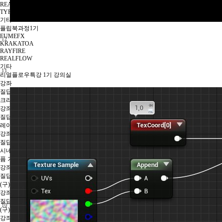
REALFLOW
TYFLOW
기타
플립북과정1기
FUMEFX
12
KRAKATOA
RAYFIRE
REALFLOW
기타
11
리얼플로우특강 1기 강의실
강좌
질답
크라카토아특강 1기 강의실
강좌
질답
레이파이어특강 1기 강의실
강좌
질답
시네마틱과정1기
퓸 기초 2기 강의실
강좌
질답
(구)퓸1기 챕터1,2 강의실
강좌
질답
10
(구)퓸1기 챕터3 강의실
강좌