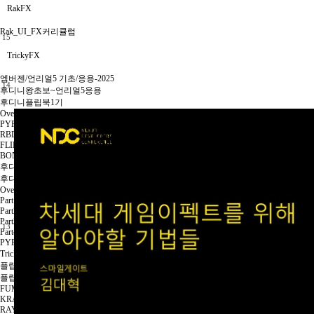
RakFX
Rak_UI_FX커리큘럼
15
TrickyFX
엠버젠/언리얼5 기초/응용-2025
14
후디니왕초보~언리얼5응용
후디니플립북1기
Overview
PYRO
RBD
FLIP
BONUS
후디니+UE4빌딩파괴 커리큘럼
후디니빌딩파괴forUE4 1기
Overview
Part1
Part2
Part3
13
Part4
PYRO
Tricky's 3DS MAX 기초무료특강
플립북FX제작 커리큘럼
플립북과정2기
FUMEFX
KRAKATOA
RAYFIRE