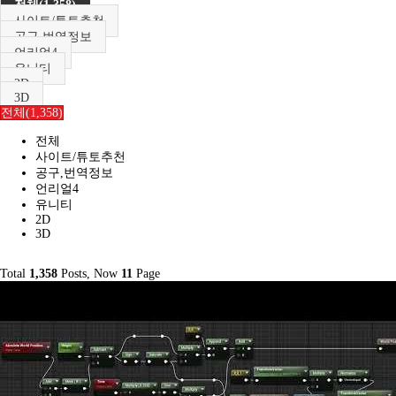
전체(1,358)
사이트/튜토추천
공구,번역정보
언리얼4
유니티
2D
3D
전체(1,358)
전체
사이트/튜토추천
공구,번역정보
언리얼4
유니티
2D
3D
Total
1,358
Posts, Now
11
Page