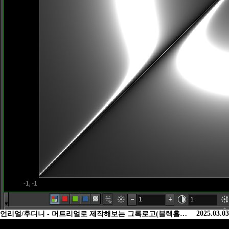
2025.03.03
언리얼/후디니 - 머트리얼로 제작해보는 그록로고(블랙홀…