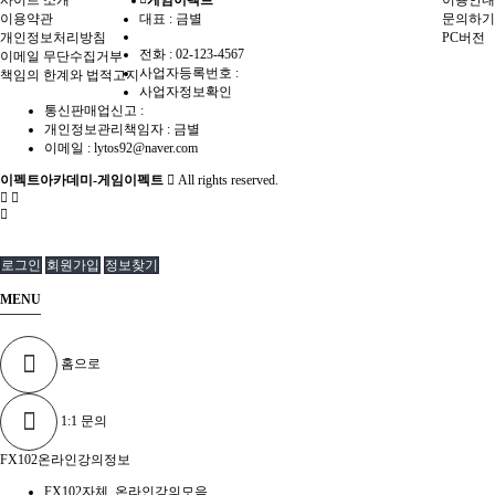
사이트 소개
게임이펙트
이용안내
이용약관
대표 : 금별
문의하기
개인정보처리방침
PC버전
전화 :
02-123-4567
이메일 무단수집거부
사업자등록번호 :
책임의 한계와 법적고지
사업자정보확인
통신판매업신고 :
개인정보관리책임자 : 금별
이메일 :
lytos92@naver.com
이펙트아카데미-게임이펙트
All rights reserved.
로그인
회원가입
정보찾기
MENU
홈으로
1:1 문의
FX102온라인강의정보
FX102자체_온라인강의모음