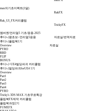
maxFX
max의기초이펙트(1달)
RakFX
Rak_UI_FX커리큘럼
TrickyFX
엠버젠/언리얼5 기초/응용-2025
후디니왕초보~언리얼5응용
자료실/번역자료
후디니플립북1기
Overview
자료실
PYRO
RBD
FLIP
BONUS
후디니+UE4빌딩파괴 커리큘럼
후디니빌딩파괴forUE4 1기
Overview
Part1
Part2
Part3
Part4
PYRO
Tricky's 3DS MAX 기초무료특강
플립북FX제작 커리큘럼
플립북과정2기
FUMEFX