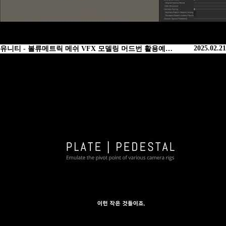
2025.02.21
유니티 - 볼류메트릭 메쉬 VFX 모델링 머드번 활용예…