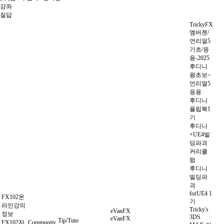
강좌
질답
TrickyFX
엠버젠/
언리얼5
기초/응
용-2025
후디니
왕초보~
언리얼5
응용
후디니
플립북1
기
후디니
+UE4빌
딩파괴
커리큘
럼
후디니
빌딩파
괴
forUE4 1
FX102온
기
라인강의
Tricky's
eVanFX
정보
3DS
eVanFX
Tip/Tuto
FX102자
Community