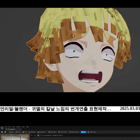
2025.03.03
언리얼/블랜더 - 귀멸의 칼날 느낌의 번개연출 표현제작…