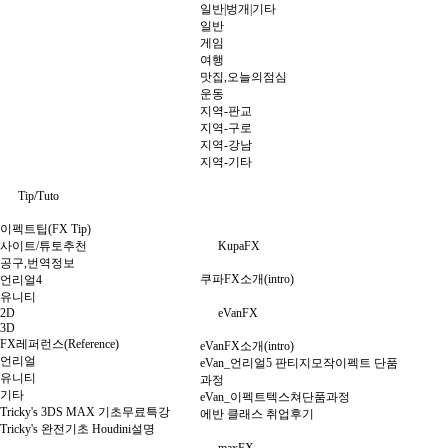
일반|벙개|기타
일반
게임
여행
맛집,오늘의점심
운동
지역-판교
지역-구로
지역-강남
지역-기타
Tip/Tuto
이펙트팁(FX Tip)
사이트/튜토추천
KupaFX
공구,번역정보
쿠파FX소개(intro)
언리얼4
유니티
2D
eVanFX
3D
FX레퍼런스(Reference)
eVanFX소개(intro)
언리얼
eVan_언리얼5 판티지모작이펙트 단품
유니티
과정
기타
eVan_이펙트텍스쳐단품과정
Tricky's 3DS MAX 기초무료특강
에반 클래스 취업후기
Tricky's 완전기초 Houdini설명