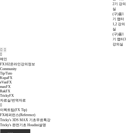
2기 강의
실
(구)퓸1
기 챕터
1,2 강의
실
(구)퓸1
기 챕터3
강의실
메인
FX102온라인강의정보
Community
Tip/Tuto
KupaFX
eVanFX
maxFX
RakFX
TrickyFX
자료실/번역자료
이펙트팁(FX Tip)
FX레퍼런스(Reference)
Tricky's 3DS MAX 기초무료특강
Tricky's 완전기초 Houdini설명