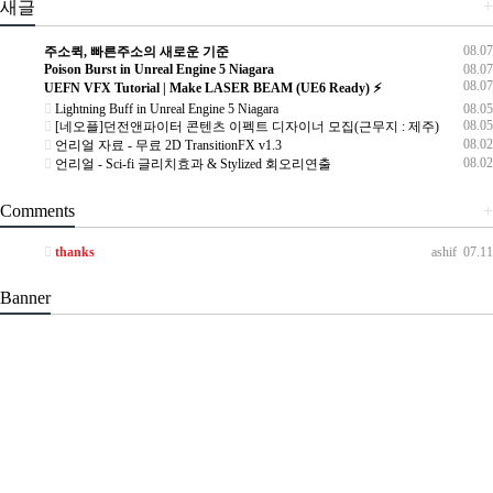
+
새글
08.07
주소퀵, 빠른주소의 새로운 기준
Poison Burst in Unreal Engine 5 Niagara
08.07
08.07
UEFN VFX Tutorial | Make LASER BEAM (UE6 Ready) ⚡
Lightning Buff in Unreal Engine 5 Niagara
08.05
08.05
[네오플]던전앤파이터 콘텐츠 이펙트 디자이너 모집(근무지 : 제주)
08.02
언리얼 자료 - 무료 2D TransitionFX v1.3
08.02
언리얼 - Sci-fi 글리치효과 & Stylized 회오리연출
Comments
+
thanks
ashif
07.11
Banner