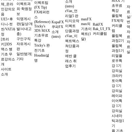
MAX 기
소개
이펙트팁
이펙트과
체_온라
초무료
(intro)
자
(FX Tip)
외·학원정
인강의모
특강
eVan_언
료
FX레퍼런
보
음
플립북
리얼5 판
실/
스
익명게시
UE5+후
maxFX
FX제작
티지모작
(Reference)
번
KupaFX
판(일상/개
max의
디니-컷
RakFX
커리큘
이펙트
Tricky's
쿠파FX
역
발/사내고
기초이
Rak_UI_FX
씬/VAT과
3DS MAX
럼
단품과정
소개
자
커리큘럼
충)
펙트(1
정
기초무료
플립북
eVan_이
(intro)
료
구인구직
달)
[트리
특강
과정2기
펙트텍스
자
자유게시
키]3DS
Tricky's 완
플립북
쳐단품과
료
판
맥스 쌩
전기초
과정1기
정
실
일반|벙개|
기초 무
Houdini설
리얼플
에반 클
기타
료강의소
명
로우특
래스 취
개
강 1기
업후기
사이트
강의실
소개
크라카
토아특
강 1기
강의실
레이파
이어특
강 1기
강의실
시네마
틱과정1
기
퓸 기초