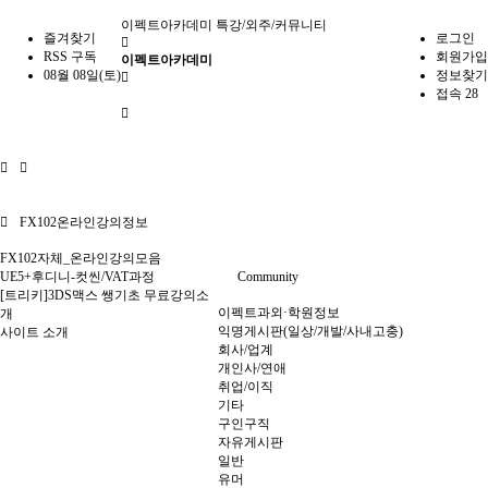
이펙트아카데미
특강/외주/커뮤니티
즐겨찾기
로그인
RSS 구독
회원가입
이펙트아카데미
08월 08일(토)
정보찾기
접속 28
FX102온라인강의정보
FX102자체_온라인강의모음
UE5+후디니-컷씬/VAT과정
Community
[트리키]3DS맥스 쌩기초 무료강의소
이펙트과외·학원정보
개
익명게시판(일상/개발/사내고충)
사이트 소개
회사/업계
개인사/연애
취업/이직
기타
구인구직
자유게시판
일반
유머