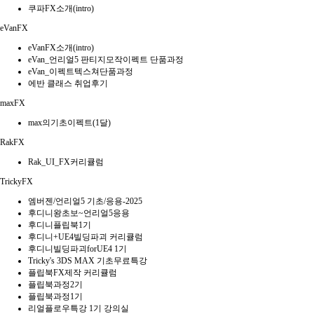
쿠파FX소개(intro)
eVanFX
eVanFX소개(intro)
eVan_언리얼5 판티지모작이펙트 단품과정
eVan_이펙트텍스쳐단품과정
에반 클래스 취업후기
maxFX
max의기초이펙트(1달)
RakFX
Rak_UI_FX커리큘럼
TrickyFX
엠버젠/언리얼5 기초/응용-2025
후디니왕초보~언리얼5응용
후디니플립북1기
후디니+UE4빌딩파괴 커리큘럼
후디니빌딩파괴forUE4 1기
Tricky's 3DS MAX 기초무료특강
플립북FX제작 커리큘럼
플립북과정2기
플립북과정1기
리얼플로우특강 1기 강의실