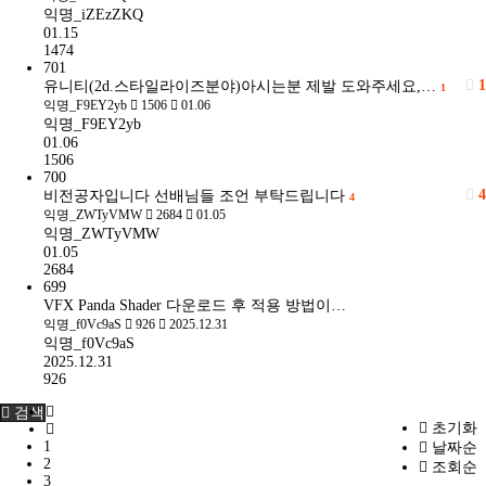
익명_iZEzZKQ
01.15
1474
701
1
유니티(2d.스타일라이즈분야)아시는분 제발 도와주세요,…
1
익명_F9EY2yb
1506
01.06
익명_F9EY2yb
01.06
1506
700
4
비전공자입니다 선배님들 조언 부탁드립니다
4
익명_ZWTyVMW
2684
01.05
익명_ZWTyVMW
01.05
2684
699
VFX Panda Shader 다운로드 후 적용 방법이…
익명_f0Vc9aS
926
2025.12.31
익명_f0Vc9aS
2025.12.31
926
검색
초기화
1
날짜순
2
조회순
3