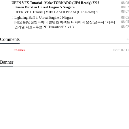
UEFN VFX Tutorial | Make TORNADO (UE6 Ready) ????️
08.08
Poison Burst in Unreal Engine 5 Niagara
08.07
08.07
UEFN VFX Tutorial | Make LASER BEAM (UE6 Ready) ⚡
Lightning Buff in Unreal Engine 5 Niagara
08.05
08.05
[네오플]던전앤파이터 콘텐츠 이펙트 디자이너 모집(근무지 : 제주)
08.02
언리얼 자료 - 무료 2D TransitionFX v1.3
Comments
+
thanks
ashif
07.11
Banner