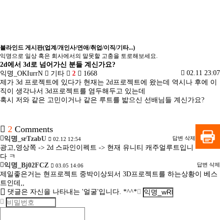
블라인드 게시판(업계/개인사/연애/취업/이직/기타...)
익명으로 일상 혹은 회사에서의 말못할 고충을 토로해보세요.
2d에서 3d로 넘어가신 분들 계신가요?
02.11 23:07
익명_OKIurrN
기타
2
1668
제가 3d 프로젝트에 있다가 현재는 2d프로젝트에 왔는데 역시나 후에 이
직이 생각나서 3d프로젝트를 염두해두고 있는데
혹시 저와 같은 고민이거나 같은 루트를 밟으신 선배님들 계신가요?
2
Comments
익명_srTzabU
답변
삭제
02.12 12:54
광고,영상쪽 -> 2d 스파인이펙트 -> 현재 유니티 캐주얼루트입니
다 ㅋ
익명_Bj02FCZ
답변
삭제
03.05 14:06
제일좋은거는 현프로젝트 중박이상되서 3D프로젝트를 하는상황이 베스
트인데,,
댓글은 자신을 나타내는 '얼굴'입니다. *^^*