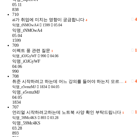
05.11
838
710
4
ai가 취업에 미치는 영향이 궁금합니다
4
익명_tNMOwA4
1599
05.04
익명_tNMOwA4
05.04
1599
709
1
이펙트 풍 관련 질문
1
익명_iOJGyWF
990
04.06
익명_iOJGyWF
04.06
990
708
4
취준 시작하려고 하는데 어느 강의를 들어야 하는지 모르…
4
익명_e5vmzMJ
1834
04.05
익명_e5vmzMJ
04.05
1834
707
1
언리얼 시작하려고하는데 노트북 사양 확인 부탁드립니다
1
익명_59Mc4KS
893
03.28
익명_59Mc4KS
03.28
893