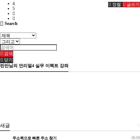
4
정렬
글쓰기
5
Search
검색
닫기
린반님의 언리얼4 실무 이펙트 강좌
+
새글
08.09
주소퀵으로 빠른 주소 찾기