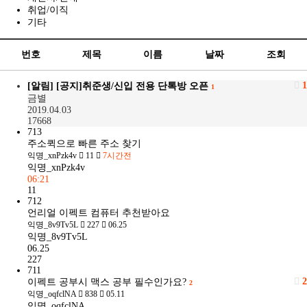
취업/이직
기타
번호
제목
이름
날짜
조회
1
[알림]
[공지]취준생/신입 전용 단톡방 오픈
1
금별
2019.04.03
17668
713
주소퀵으로 빠른 주소 찾기
익명_xnPzk4v
11
7시간전
익명_xnPzk4v
06:21
11
712
언리얼 이펙트 컴퓨터 추천받아요
익명_8v9Tv5L
227
06.25
익명_8v9Tv5L
06.25
227
711
2
이펙트 공부시 맥스 공부 필수인가요?
2
익명_oqfclNA
838
05.11
익명_oqfclNA