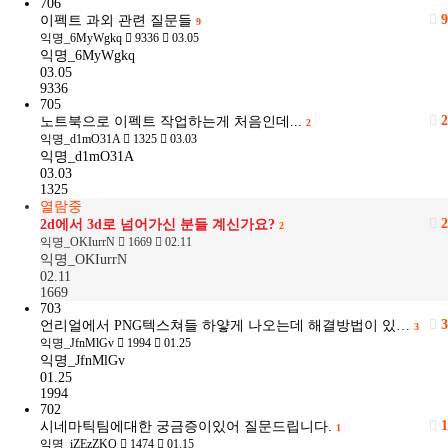
706
9
이펙트 과외 관련 질문들
9
익명_6MyWgkq
9336
03.05
익명_6MyWgkq
03.05
9336
705
2
노트북으로 이펙트 작업하는게 처음인데...
2
익명_d1mO31A
1325
03.03
익명_d1mO31A
03.03
1325
열람중
2
2d에서 3d로 넘어가신 분들 계신가요?
2
익명_OKIurrN
1669
02.11
익명_OKIurrN
02.11
1669
703
3
언리얼에서 PNG텍스쳐들 하얗게 나오는데 해결방법이 있…
3
익명_JfnMlGv
1994
01.25
익명_JfnMlGv
01.25
1994
702
1
시네마틱팀에대한 궁금증이있어 질문드립니다.
1
익명_iZEzZKQ
1474
01.15