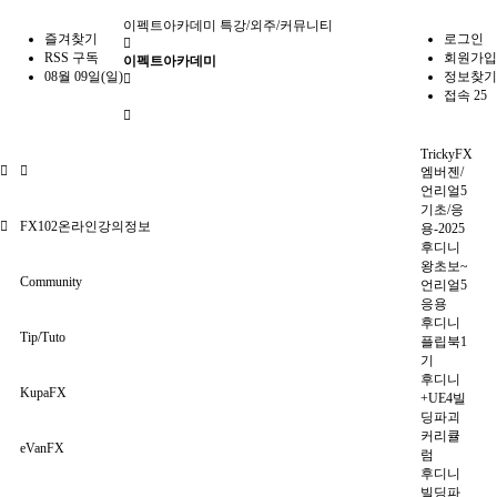
이펙트아카데미
특강/외주/커뮤니티
즐겨찾기
로그인
RSS 구독
회원가입
이펙트아카데미
08월 09일(일)
정보찾기
접속 25
TrickyFX
엠버젠/
언리얼5
기초/응
FX102온라인강의정보
용-2025
후디니
왕초보~
Community
언리얼5
응용
후디니
Tip/Tuto
플립북1
기
후디니
KupaFX
+UE4빌
딩파괴
커리큘
eVanFX
럼
후디니
빌딩파