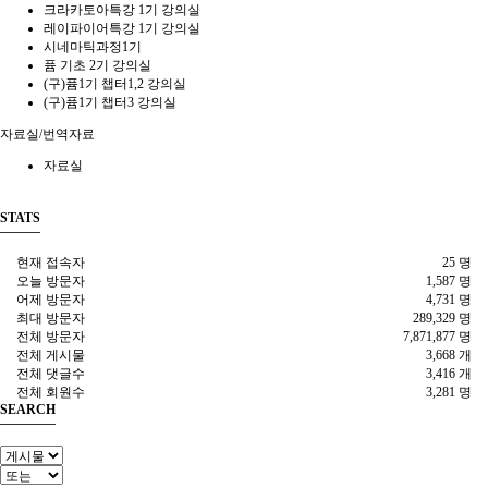
크라카토아특강 1기 강의실
레이파이어특강 1기 강의실
시네마틱과정1기
퓸 기초 2기 강의실
(구)퓸1기 챕터1,2 강의실
(구)퓸1기 챕터3 강의실
자료실/번역자료
자료실
STATS
현재 접속자
25 명
오늘 방문자
1,587 명
어제 방문자
4,731 명
최대 방문자
289,329 명
전체 방문자
7,871,877 명
전체 게시물
3,668 개
전체 댓글수
3,416 개
전체 회원수
3,281 명
SEARCH