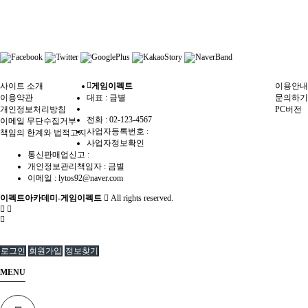
사이트 소개
게임이펙트
이용안내
이용약관
대표 : 금별
문의하기
개인정보처리방침
PC버전
전화 :
02-123-4567
이메일 무단수집거부
사업자등록번호 :
책임의 한계와 법적고지
사업자정보확인
통신판매업신고 :
개인정보관리책임자 : 금별
이메일 :
lytos92@naver.com
이펙트아카데미-게임이펙트
All rights reserved.
로그인
회원가입
정보찾기
MENU