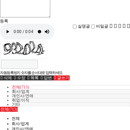
등록
실명글
비밀글
자동등록방지 숫자를 순서대로 입력하세요.
삭제
수정
목록
답변
글쓰기
전체(713)
회사/업계
개인사/연애
취업/이직
기타
전체(713)
전체
회사/업계
개인사/연애