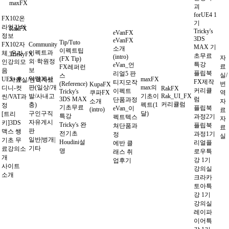
maxFX
괴
forUE4 1
FX102온
기
라인강의
RakFX
Tricky's
eVanFX
정보
3DS
eVanFX
Tip/Tuto
FX102자
Community
MAX 기
소개
이펙트팁
이펙트과
체_온라
TrickyFX
초무료
(intro)
자
(FX Tip)
외·학원정
인강의모
특강
eVan_언
료
FX레퍼런
보
음
플립북
리얼5 판
실/
스
익명게시
UE5+후
maxFX
자료실/번역자료
FX제작
티지모작
(Reference)
번
KupaFX
판(일상/개
max의
디니-컷
RakFX
커리큘
이펙트
Tricky's
쿠파FX
역
발/사내고
기초이
Rak_UI_FX
씬/VAT과
3DS MAX
럼
단품과정
소개
자
커리큘럼
충)
펙트(1
정
기초무료
플립북
eVan_이
(intro)
료
구인구직
달)
[트리
특강
과정2기
펙트텍스
자
자유게시
키]3DS
Tricky's 완
플립북
쳐단품과
료
판
맥스 쌩
전기초
과정1기
정
실
일반|벙개|
기초 무
Houdini설
리얼플
에반 클
기타
료강의소
명
로우특
래스 취
개
강 1기
업후기
사이트
강의실
소개
크라카
토아특
강 1기
강의실
레이파
이어특