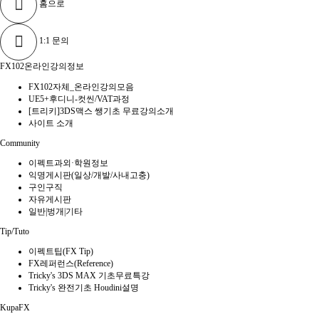
홈으로
1:1 문의
FX102온라인강의정보
FX102자체_온라인강의모음
UE5+후디니-컷씬/VAT과정
[트리키]3DS맥스 쌩기초 무료강의소개
사이트 소개
Community
이펙트과외·학원정보
익명게시판(일상/개발/사내고충)
구인구직
자유게시판
일반|벙개|기타
Tip/Tuto
이펙트팁(FX Tip)
FX레퍼런스(Reference)
Tricky's 3DS MAX 기초무료특강
Tricky's 완전기초 Houdini설명
KupaFX