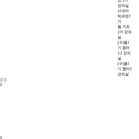
강 1기
강의실
시네마
틱과정1
기
퓸 기초
2기 강의
실
(구)퓸1
기 챕터
1,2 강의
실
(구)퓸1
기 챕터3
강의실