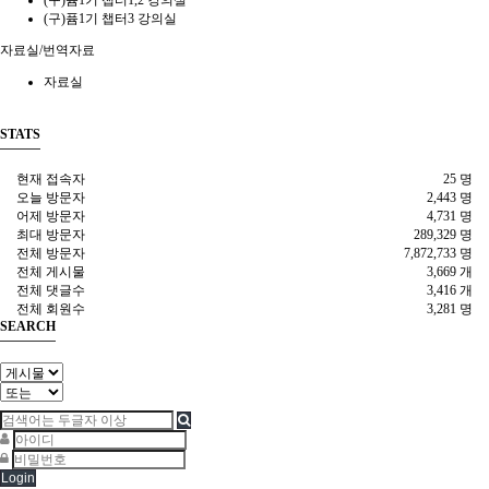
(구)퓸1기 챕터1,2 강의실
(구)퓸1기 챕터3 강의실
자료실/번역자료
자료실
STATS
현재 접속자
25 명
오늘 방문자
2,443 명
어제 방문자
4,731 명
최대 방문자
289,329 명
전체 방문자
7,872,733 명
전체 게시물
3,669 개
전체 댓글수
3,416 개
전체 회원수
3,281 명
SEARCH
Login