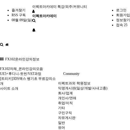
이펙트아카데미
특강/외주/커뮤니티
즐겨찾기
로그인
RSS 구독
회원가입
이펙트아카데미
08월 09일(일)
정보찾기
접속 25
FX102온라인강의정보
FX102자체_온라인강의모음
UE5+후디니-컷씬/VAT과정
Community
[트리키]3DS맥스 쌩기초 무료강의소
이펙트과외·학원정보
개
익명게시판(일상/개발/사내고충)
사이트 소개
회사/업계
개인사/연애
취업/이직
기타
구인구직
자유게시판
일반
유머