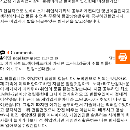
2.요즘 게임취업시장이 불황이라곤 들어본바잇긴한데 여전한가요?
3.현실적으로 노베이스가 취업하기위해 공부하게된다면 몇년이걸린다고
생각하시나요 물론 취업후 꾸준히 몸값상승을위해 공부하긴할겁니다.
저는 이업계에 발을 담글수잇는 최저선을 알고싶습니다.
4
Comments
익명_nqpHazv
답변
2025.11.07 21:19
1. 여기 사이트,겜이펙트카페 가시면 그런강의들이 주를 이룹니
다. 에x, 쿠x... 인강+온라인qna
2. 불황입니다. 취업하기 굉장히 힘듬니다. 노력만으로 안되는것같아요.
제 가족이 이펙터한다고하면 지금은 말릴것같아요. 노력+타고난감각+운
이 세가지가 따라줘야 취업의 문을 뚫는것같습니다. 지금 공부하면 최소
1년반~2년이상 걸릴듯한데 그사이 업계환경으 또 변할수있어서 절대적
이진않습니다. 근데 또 게임업계뿐아니라 그냥 20~30대 취업이 너무 헬
이됬습니다. 그렇게 따지면 여기는 공부하면서 기술하나는 익혀갈수있다
고 생각하면... 뭐 건질건있으니 완전 비추는 아닙니다. 배우시고 영상
vfx나 편집 게임엔진 활용 애니메이션, 게임엔진을 활용하는 사례들의 회
사들이 늘어가다보니 정 취업안되면 게임엔진활용하는 다른 회사들까지
도 알아보실수있긴합니다.