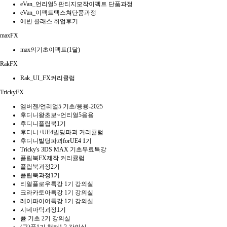
eVan_언리얼5 판티지모작이펙트 단품과정
eVan_이펙트텍스쳐단품과정
에반 클래스 취업후기
maxFX
max의기초이펙트(1달)
RakFX
Rak_UI_FX커리큘럼
TrickyFX
엠버젠/언리얼5 기초/응용-2025
후디니왕초보~언리얼5응용
후디니플립북1기
후디니+UE4빌딩파괴 커리큘럼
후디니빌딩파괴forUE4 1기
Tricky's 3DS MAX 기초무료특강
플립북FX제작 커리큘럼
플립북과정2기
플립북과정1기
리얼플로우특강 1기 강의실
크라카토아특강 1기 강의실
레이파이어특강 1기 강의실
시네마틱과정1기
퓸 기초 2기 강의실