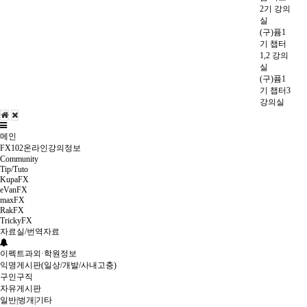
2기 강의
실
(구)퓸1
기 챕터
1,2 강의
실
(구)퓸1
기 챕터3
강의실
메인
FX102온라인강의정보
Community
Tip/Tuto
KupaFX
eVanFX
maxFX
RakFX
TrickyFX
자료실/번역자료
이펙트과외·학원정보
익명게시판(일상/개발/사내고충)
구인구직
자유게시판
일반|벙개|기타