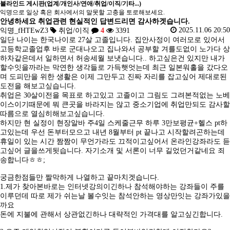
블라인드 게시판(업계/개인사/연애/취업/이직/기타...)
익명으로 일상 혹은 회사에서의 말못할 고충을 토로해보세요.
안녕하세요 취업관련 현실적인 답변드리면 감사하겟습니다.
2025.11.06 20:50
익명_fHTEwZ3
취업/이직
4
3391
일단 나이는 한국나이로 27살 고졸입니다. 집안사정이 여러모로 있어서
고등학교졸업후 바로 군대나오고 집나와서 공부할 겨를도없이 노가다 상
하차같은데서 일하면서 허송세월 보냇습니다.. 하고싶은건 있지만 내가
할수잇을까라는 막연한 생각들로 가득햇엇는데 최근 일본워홀을 갔다오
며 도피만을 위한 생활은 이제 그만두고 진짜 자리를 잡고싶어 제대로된
도전을 해보고싶습니다.
취업은 30살이전을 목표로 하고있고 고졸이고 그림도 그려본적없는 노베
이스이기때문에 뭐 큰곳을 바라지는 않고 중소기업에 취업만되도 감사할
따름으로 열심히해보고싶습니다.
하지만 현 실정이 현장알바 주4일 스케줄근무 하루 3만보평균+헬스 pt하
고있는데 우선 돈부터모으고 내년 8월부터 pt 끝나고 시작할려곤하는데
휴일이 있는 시간 짬짬이 무언가라도 끄적이고싶어서 온라인강좌라도 듣
고싶어 글을쓰게됫습니다. 자기소개 및 서론이 너무 길었던거같네요 죄
송합니다ㅎㅎ;
궁금한점들만 짤막하게 나열하고 끝마치겟습니다.
1.제가 찾아본바로는 인터넷강의이긴하나 참석해야하는 강좌들이 주를
이루던데 따로 제가 쉬는날 볼수잇는 참석안하는 영상만잇는 강좌가있을
까요
돈에 지불에 관해서 상관없긴하나 대략적인 가격대를 알고싶긴합니다.