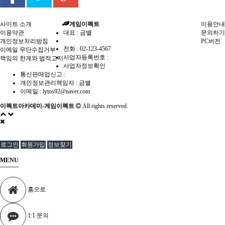
사이트 소개
게임이펙트
이용안내
이용약관
대표 : 금별
문의하기
개인정보처리방침
PC버전
전화 :
02-123-4567
이메일 무단수집거부
사업자등록번호 :
책임의 한계와 법적고지
사업자정보확인
통신판매업신고 :
개인정보관리책임자 : 금별
이메일 :
lytos92@naver.com
이펙트아카데미-게임이펙트
All rights reserved.
로그인
회원가입
정보찾기
MENU
홈으로
1:1 문의