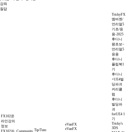
강좌
질답
TrickyFX
엠버젠/
언리얼5
기초/응
용-2025
후디니
왕초보~
언리얼5
응용
후디니
플립북1
기
후디니
+UE4빌
딩파괴
커리큘
럼
후디니
빌딩파
괴
forUE4 1
FX102온
기
라인강의
Tricky's
eVanFX
정보
3DS
eVanFX
Tip/Tuto
FX102자
Community