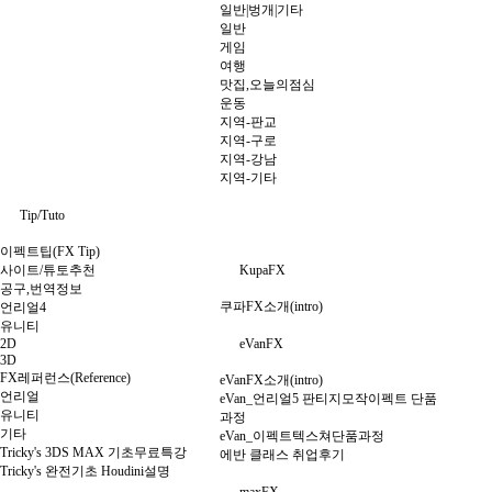
일반|벙개|기타
일반
게임
여행
맛집,오늘의점심
운동
지역-판교
지역-구로
지역-강남
지역-기타
Tip/Tuto
이펙트팁(FX Tip)
사이트/튜토추천
KupaFX
공구,번역정보
쿠파FX소개(intro)
언리얼4
유니티
2D
eVanFX
3D
FX레퍼런스(Reference)
eVanFX소개(intro)
언리얼
eVan_언리얼5 판티지모작이펙트 단품
유니티
과정
기타
eVan_이펙트텍스쳐단품과정
Tricky's 3DS MAX 기초무료특강
에반 클래스 취업후기
Tricky's 완전기초 Houdini설명