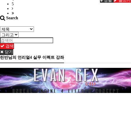
정렬
글쓰기
5
Search
검색
닫기
린반님의 언리얼4 실무 이펙트 강좌