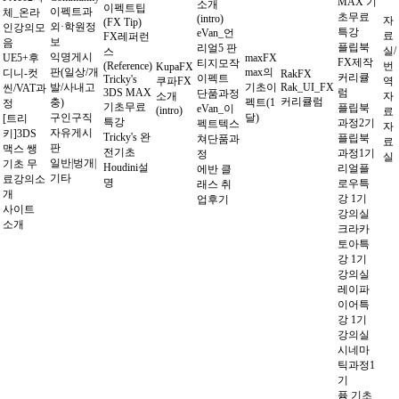
MAX 기
소개
이펙트팁
이펙트과
체_온라
초무료
(intro)
자
(FX Tip)
외·학원정
인강의모
특강
eVan_언
료
FX레퍼런
보
음
플립북
리얼5 판
실/
스
익명게시
UE5+후
maxFX
FX제작
티지모작
(Reference)
번
KupaFX
판(일상/개
max의
디니-컷
RakFX
커리큘
이펙트
Tricky's
쿠파FX
역
발/사내고
기초이
Rak_UI_FX
씬/VAT과
3DS MAX
럼
단품과정
소개
자
커리큘럼
충)
펙트(1
정
기초무료
플립북
eVan_이
(intro)
료
구인구직
달)
[트리
특강
과정2기
펙트텍스
자
자유게시
키]3DS
Tricky's 완
플립북
쳐단품과
료
판
맥스 쌩
전기초
과정1기
정
실
일반|벙개|
기초 무
Houdini설
리얼플
에반 클
기타
료강의소
명
로우특
래스 취
개
강 1기
업후기
사이트
강의실
소개
크라카
토아특
강 1기
강의실
레이파
이어특
강 1기
강의실
시네마
틱과정1
기
퓸 기초