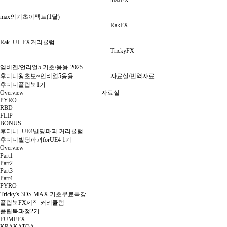
maxFX
max의기초이펙트(1달)
RakFX
Rak_UI_FX커리큘럼
TrickyFX
엠버젠/언리얼5 기초/응용-2025
후디니왕초보~언리얼5응용
자료실/번역자료
후디니플립북1기
Overview
자료실
PYRO
RBD
FLIP
BONUS
후디니+UE4빌딩파괴 커리큘럼
후디니빌딩파괴forUE4 1기
Overview
Part1
Part2
Part3
Part4
PYRO
Tricky's 3DS MAX 기초무료특강
플립북FX제작 커리큘럼
플립북과정2기
FUMEFX