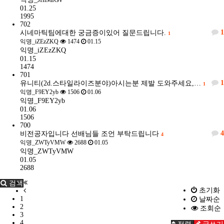
01.25
1995
702
1
시네마틱팀에대한 궁금증이있어 질문드립니다.
1
익명_iZEzZKQ
1474
01.15
익명_iZEzZKQ
01.15
1474
701
1
유니티(2d.스타일라이즈분야)아시는분 제발 도와주세요,…
1
익명_F9EY2yb
1506
01.06
익명_F9EY2yb
01.06
1506
700
4
비전공자입니다 선배님들 조언 부탁드립니다
4
익명_ZWTyVMW
2688
01.05
익명_ZWTyVMW
01.05
2688
검색
초기화
1
날짜순
2
조회순
3
4