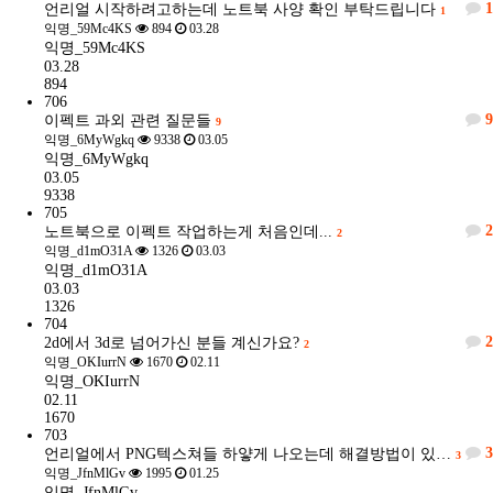
1
언리얼 시작하려고하는데 노트북 사양 확인 부탁드립니다
1
익명_59Mc4KS
894
03.28
익명_59Mc4KS
03.28
894
706
9
이펙트 과외 관련 질문들
9
익명_6MyWgkq
9338
03.05
익명_6MyWgkq
03.05
9338
705
2
노트북으로 이펙트 작업하는게 처음인데...
2
익명_d1mO31A
1326
03.03
익명_d1mO31A
03.03
1326
704
2
2d에서 3d로 넘어가신 분들 계신가요?
2
익명_OKIurrN
1670
02.11
익명_OKIurrN
02.11
1670
703
3
언리얼에서 PNG텍스쳐들 하얗게 나오는데 해결방법이 있…
3
익명_JfnMlGv
1995
01.25
익명_JfnMlGv