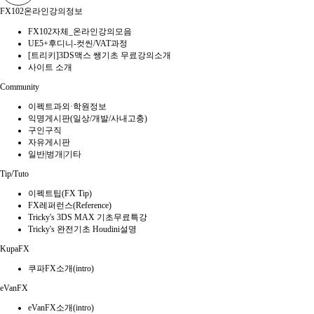
FX102온라인강의정보
FX102자체_온라인강의모음
UE5+후디니-컷씬/VAT과정
[트리키]3DS맥스 쌩기초 무료강의소개
사이트 소개
Community
이펙트과외·학원정보
익명게시판(일상/개발/사내고충)
구인구직
자유게시판
일반|벙개|기타
Tip/Tuto
이펙트팁(FX Tip)
FX레퍼런스(Reference)
Tricky's 3DS MAX 기초무료특강
Tricky's 완전기초 Houdini설명
KupaFX
쿠파FX소개(intro)
eVanFX
eVanFX소개(intro)