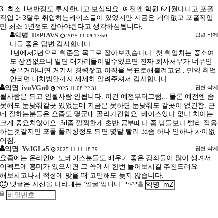
3. 최소 1년반정도 투자한다고 보심되요. 예전엔 학원 6개월다니고 포폴
작업 2~3달후 취업하는케이스들이 있었지만 지금은 거의없고 포폴작업
만 최소 1년정도 잡아야된다고 생각하심됩니다.
익명_HsPlAVS
답변
삭제
2025.11.09 17:50
다들 좋은 답변 감사합니다
1년에서2년으로 취준을 목표로 잡아보겠습니다. 첫 취업처는 중소여
도 상관없으니 일단 대가리들이밀수있으면 진짜 회사처우가 너무안
좋은거아니면 거기서 경력쌓고 이직을 목표로해볼려고요.. 만약 취업
안되면 대처방안까지 세세히 알려주셔서 감사합니다
익명_ivuVGn0
답변
삭제
2025.11.08 22:31
될사람은 되고 안될사람 안됩니다. 이건 예전부터그럼... 물론 예전엔 좀
못해도 눈낮춰갈곳 있었는데 지금은 못하면 눈낮춰도 갈곳이 없긴함. 근
데 잘하는분들은 요즘도 몇군대 골라가긴함요. 베이스있냐 없냐 차이는
크게 중요치않아요. 3d좀 깔짝한게 초반 공부때나 좀 남들보다 빨리 적응
하는것같지만 포폴 폴리싱정도 되면 몇달 빨리 3d좀 하나 안하나 차이없
어짐.
익명_YvJGLa5
답변
삭제
2025.11.11 18:39
요즘에는 온라인에 노베이스분들도 배우기 좋은 강좌들이 많이 생겨서
이펙트에 흥미가 있으시면 그 쪽에서 한번 들어보시길 추천드려요
해보시고나서 적성에 맞을 때 고민해도 늦지 않습니다.
댓글은 자신을 나타내는 '얼굴'입니다. *^^*