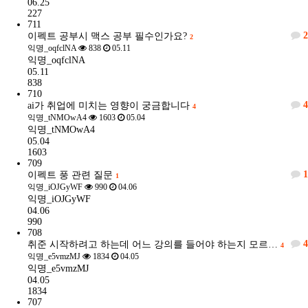
06.25
227
711
2
이펙트 공부시 맥스 공부 필수인가요?
2
익명_oqfclNA
838
05.11
익명_oqfclNA
05.11
838
710
4
ai가 취업에 미치는 영향이 궁금합니다
4
익명_tNMOwA4
1603
05.04
익명_tNMOwA4
05.04
1603
709
1
이펙트 풍 관련 질문
1
익명_iOJGyWF
990
04.06
익명_iOJGyWF
04.06
990
708
4
취준 시작하려고 하는데 어느 강의를 들어야 하는지 모르…
4
익명_e5vmzMJ
1834
04.05
익명_e5vmzMJ
04.05
1834
707