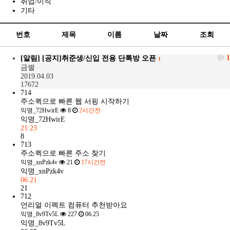
취업/이직
기타
번호
제목
이름
날짜
조회
1
[알림]
[공지]취준생/신입 전용 단톡방 오픈
1
금별
2019.04.03
17672
714
주소퀵으로 빠른 웹 서핑 시작하기
익명_72HwirE
8
2시간전
익명_72HwirE
21:23
8
713
주소퀵으로 빠른 주소 찾기
익명_xnPzk4v
21
17시간전
익명_xnPzk4v
06:21
21
712
언리얼 이펙트 컴퓨터 추천받아요
익명_8v9Tv5L
227
06.25
익명_8v9Tv5L