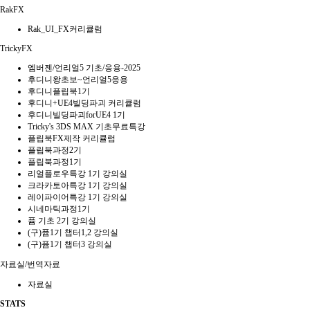
RakFX
Rak_UI_FX커리큘럼
TrickyFX
엠버젠/언리얼5 기초/응용-2025
후디니왕초보~언리얼5응용
후디니플립북1기
후디니+UE4빌딩파괴 커리큘럼
후디니빌딩파괴forUE4 1기
Tricky's 3DS MAX 기초무료특강
플립북FX제작 커리큘럼
플립북과정2기
플립북과정1기
리얼플로우특강 1기 강의실
크라카토아특강 1기 강의실
레이파이어특강 1기 강의실
시네마틱과정1기
퓸 기초 2기 강의실
(구)퓸1기 챕터1,2 강의실
(구)퓸1기 챕터3 강의실
자료실/번역자료
자료실
STATS