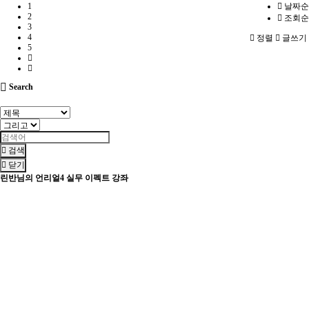
1
날짜순
2
조회순
3
4
정렬
글쓰기
5
Search
검색
닫기
린반님의 언리얼4 실무 이펙트 강좌