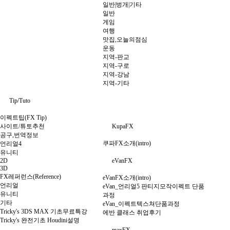
일반|벙개|기타
일반
게임
여행
맛집,오늘의점심
운동
지역-판교
지역-구로
지역-강남
지역-기타
Tip/Tuto
이펙트팁(FX Tip)
사이트/튜토추천
KupaFX
공구,번역정보
쿠파FX소개(intro)
언리얼4
유니티
2D
eVanFX
3D
FX레퍼런스(Reference)
eVanFX소개(intro)
언리얼
eVan_언리얼5 판티지모작이펙트 단품
유니티
과정
기타
eVan_이펙트텍스쳐단품과정
Tricky's 3DS MAX 기초무료특강
에반 클래스 취업후기
Tricky's 완전기초 Houdini설명