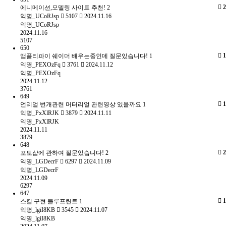
2
에니메이션,모델링 사이트 추천!
2
익명_UCoRJsp
5107
2024.11.16
익명_UCoRJsp
2024.11.16
5107
650
1
앰플리파이 쉐이더 배우는중인데 질문있습니다!
1
익명_PEXOzFq
3761
2024.11.12
익명_PEXOzFq
2024.11.12
3761
649
1
언리얼 번개관련 머터리얼 관련영상 있을까요
1
익명_PxXlRJK
3879
2024.11.11
익명_PxXlRJK
2024.11.11
3879
648
2
포토샵에 관하여 질문있습니다!
2
익명_LGDecrF
6297
2024.11.09
익명_LGDecrF
2024.11.09
6297
647
1
스킬 구현 블루프린트
1
익명_lgiI8KB
3545
2024.11.07
익명_lgiI8KB