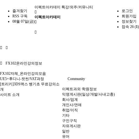
이펙트아카데미
특강/외주/커뮤니티
즐겨찾기
로그인
RSS 구독
회원가입
이펙트아카데미
08월 07일(금)
정보찾기
접속 26 (
1
)
FX102온라인강의정보
FX102자체_온라인강의모음
UE5+후디니-컷씬/VAT과정
Community
[트리키]3DS맥스 쌩기초 무료강의소
이펙트과외·학원정보
개
익명게시판(일상/개발/사내고충)
사이트 소개
회사/업계
개인사/연애
취업/이직
기타
구인구직
자유게시판
일반
유머