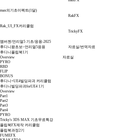
maxFX
max의기초이펙트(1달)
RakFX
Rak_UI_FX커리큘럼
TrickyFX
엠버젠/언리얼5 기초/응용-2025
후디니왕초보~언리얼5응용
자료실/번역자료
후디니플립북1기
Overview
자료실
PYRO
RBD
FLIP
BONUS
후디니+UE4빌딩파괴 커리큘럼
후디니빌딩파괴forUE4 1기
Overview
Part1
Part2
Part3
Part4
PYRO
Tricky's 3DS MAX 기초무료특강
플립북FX제작 커리큘럼
플립북과정2기
FUMEFX