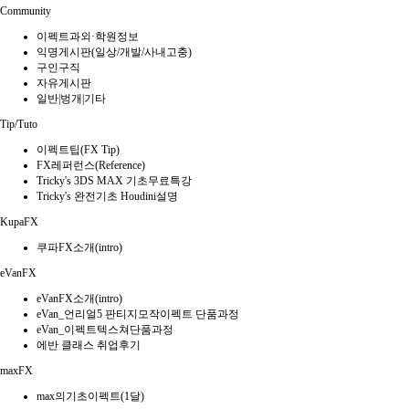
Community
이펙트과외·학원정보
익명게시판(일상/개발/사내고충)
구인구직
자유게시판
일반|벙개|기타
Tip/Tuto
이펙트팁(FX Tip)
FX레퍼런스(Reference)
Tricky's 3DS MAX 기초무료특강
Tricky's 완전기초 Houdini설명
KupaFX
쿠파FX소개(intro)
eVanFX
eVanFX소개(intro)
eVan_언리얼5 판티지모작이펙트 단품과정
eVan_이펙트텍스쳐단품과정
에반 클래스 취업후기
maxFX
max의기초이펙트(1달)