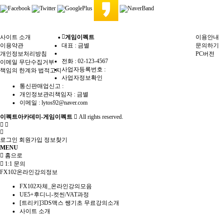
사이트 소개
게임이펙트
이용안내
이용약관
대표 : 금별
문의하기
개인정보처리방침
PC버전
전화 :
02-123-4567
이메일 무단수집거부
사업자등록번호 :
책임의 한계와 법적고지
사업자정보확인
통신판매업신고 :
개인정보관리책임자 : 금별
이메일 :
lytos92@naver.com
이펙트아카데미-게임이펙트
All rights reserved.
로그인
회원가입
정보찾기
MENU
홈으로
1:1 문의
FX102온라인강의정보
FX102자체_온라인강의모음
UE5+후디니-컷씬/VAT과정
[트리키]3DS맥스 쌩기초 무료강의소개
사이트 소개