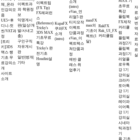
MAX 기
소개
이펙트팁
이펙트과
체_온라
초무료
(intro)
자
(FX Tip)
외·학원정
인강의모
특강
eVan_언
료
FX레퍼런
보
음
플립북
리얼5 판
실/
스
익명게시
UE5+후
maxFX
FX제작
티지모작
(Reference)
번
KupaFX
판(일상/개
max의
디니-컷
RakFX
커리큘
이펙트
Tricky's
쿠파FX
역
발/사내고
기초이
Rak_UI_FX
씬/VAT과
3DS MAX
럼
단품과정
소개
자
커리큘럼
충)
펙트(1
정
기초무료
플립북
eVan_이
(intro)
료
구인구직
달)
[트리
특강
과정2기
펙트텍스
자
자유게시
키]3DS
Tricky's 완
플립북
쳐단품과
료
판
맥스 쌩
전기초
과정1기
정
실
일반|벙개|
기초 무
Houdini설
리얼플
에반 클
기타
료강의소
명
로우특
래스 취
개
강 1기
업후기
사이트
강의실
소개
크라카
토아특
강 1기
강의실
레이파
이어특
강 1기
강의실
시네마
틱과정1
기
퓸 기초