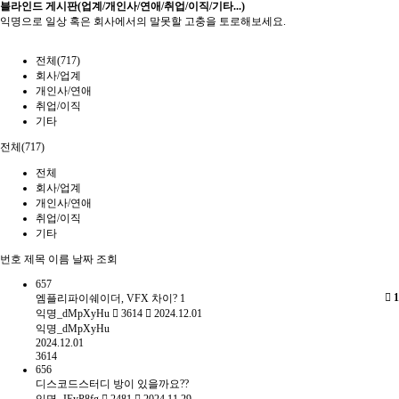
블라인드 게시판(업계/개인사/연애/취업/이직/기타...)
익명으로 일상 혹은 회사에서의 말못할 고충을 토로해보세요.
전체(717)
회사/업계
개인사/연애
취업/이직
기타
전체(717)
전체
회사/업계
개인사/연애
취업/이직
기타
번호
제목
이름
날짜
조회
657
1
엠플리파이쉐이더, VFX 차이?
1
익명_dMpXyHu
3614
2024.12.01
익명_dMpXyHu
2024.12.01
3614
656
디스코드스터디 방이 있을까요??