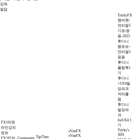
강좌
질답
TrickyFX
엠버젠/
언리얼5
기초/응
용-2025
후디니
왕초보~
언리얼5
응용
후디니
플립북1
기
후디니
+UE4빌
딩파괴
커리큘
럼
후디니
빌딩파
괴
forUE4 1
FX102온
기
라인강의
Tricky's
eVanFX
정보
3DS
eVanFX
Tip/Tuto
FX102자
Community