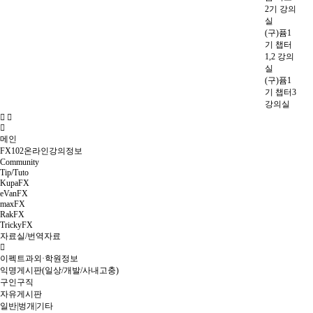
2기 강의
실
(구)퓸1
기 챕터
1,2 강의
실
(구)퓸1
기 챕터3
강의실
메인
FX102온라인강의정보
Community
Tip/Tuto
KupaFX
eVanFX
maxFX
RakFX
TrickyFX
자료실/번역자료
이펙트과외·학원정보
익명게시판(일상/개발/사내고충)
구인구직
자유게시판
일반|벙개|기타