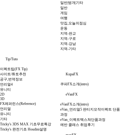
일반|벙개|기타
일반
게임
여행
맛집,오늘의점심
운동
지역-판교
지역-구로
지역-강남
지역-기타
Tip/Tuto
이펙트팁(FX Tip)
사이트/튜토추천
KupaFX
공구,번역정보
쿠파FX소개(intro)
언리얼4
유니티
2D
eVanFX
3D
FX레퍼런스(Reference)
eVanFX소개(intro)
언리얼
eVan_언리얼5 판티지모작이펙트 단품
유니티
과정
기타
eVan_이펙트텍스쳐단품과정
Tricky's 3DS MAX 기초무료특강
에반 클래스 취업후기
Tricky's 완전기초 Houdini설명