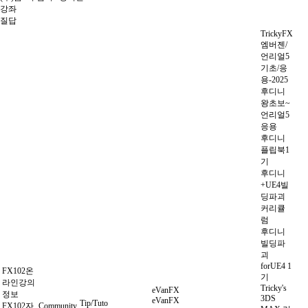
강좌
질답
TrickyFX
엠버젠/
언리얼5
기초/응
용-2025
후디니
왕초보~
언리얼5
응용
후디니
플립북1
기
후디니
+UE4빌
딩파괴
커리큘
럼
후디니
빌딩파
괴
forUE4 1
FX102온
기
라인강의
Tricky's
eVanFX
정보
3DS
eVanFX
Tip/Tuto
FX102자
Community