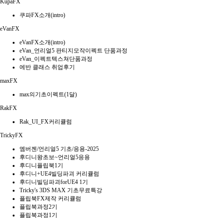
KupaFX
쿠파FX소개(intro)
eVanFX
eVanFX소개(intro)
eVan_언리얼5 판티지모작이펙트 단품과정
eVan_이펙트텍스쳐단품과정
에반 클래스 취업후기
maxFX
max의기초이펙트(1달)
RakFX
Rak_UI_FX커리큘럼
TrickyFX
엠버젠/언리얼5 기초/응용-2025
후디니왕초보~언리얼5응용
후디니플립북1기
후디니+UE4빌딩파괴 커리큘럼
후디니빌딩파괴forUE4 1기
Tricky's 3DS MAX 기초무료특강
플립북FX제작 커리큘럼
플립북과정2기
플립북과정1기