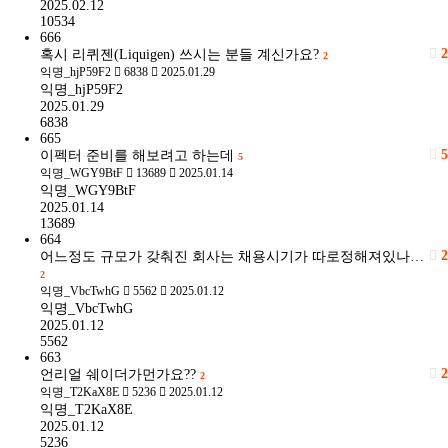
2025.02.12
10534
666
2
혹시 리퀴젠(Liquigen) 쓰시는 분들 계신가요?
2
익명_hjP59F2
6838
2025.01.29
익명_hjP59F2
2025.01.29
6838
665
5
이펙터 준비를 해보려고 하는데
5
익명_WGY9BtF
13689
2025.01.14
익명_WGY9BtF
2025.01.14
13689
664
2
어느정도 규모가 갖춰진 회사는 채용시기가 따로정해져있나…
2
익명_VbcTwhG
5562
2025.01.12
익명_VbcTwhG
2025.01.12
5562
663
2
언리얼 쉐이더가먼가요??
2
익명_T2KaX8E
5236
2025.01.12
익명_T2KaX8E
2025.01.12
5236