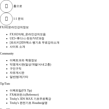
홈으로
1:1 문의
FX102온라인강의정보
FX102자체_온라인강의모음
UE5+후디니-컷씬/VAT과정
[트리키]3DS맥스 쌩기초 무료강의소개
사이트 소개
Community
이펙트과외·학원정보
익명게시판(일상/개발/사내고충)
구인구직
자유게시판
일반|벙개|기타
Tip/Tuto
이펙트팁(FX Tip)
FX레퍼런스(Reference)
Tricky's 3DS MAX 기초무료특강
Tricky's 완전기초 Houdini설명