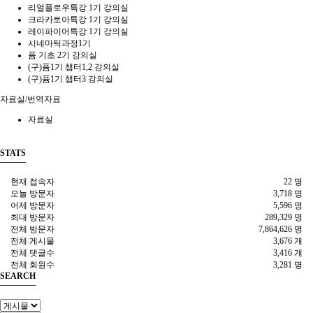
리얼플로우특강 1기 강의실
크라카토아특강 1기 강의실
레이파이어특강 1기 강의실
시네마틱과정1기
퓸 기초 2기 강의실
(구)퓸1기 챕터1,2 강의실
(구)퓸1기 챕터3 강의실
자료실/번역자료
자료실
STATS
현재 접속자
22 명
오늘 방문자
3,718 명
어제 방문자
5,596 명
최대 방문자
289,329 명
전체 방문자
7,864,626 명
전체 게시물
3,676 개
전체 댓글수
3,416 개
전체 회원수
3,281 명
SEARCH