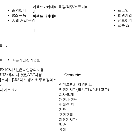
이펙트아카데미
특강/외주/커뮤니티
즐겨찾기
로그인
RSS 구독
회원가입
이펙트아카데미
08월 07일(금)
정보찾기
접속 22
FX102온라인강의정보
FX102자체_온라인강의모음
UE5+후디니-컷씬/VAT과정
Community
[트리키]3DS맥스 쌩기초 무료강의소
이펙트과외·학원정보
개
익명게시판(일상/개발/사내고충)
사이트 소개
회사/업계
개인사/연애
취업/이직
기타
구인구직
자유게시판
일반
유머