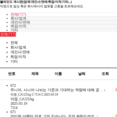
블라인드 게시판(업계/개인사/연애/취업/이직/기타...)
익명으로 일상 혹은 회사에서의 말못할 고충을 토로해보세요.
전체(717)
회사/업계
개인사/연애
취업/이직
기타
전체(717)
전체
회사/업계
개인사/연애
취업/이직
기타
번호
제목
이름
날짜
조회
672
2
주니어, 시니어 나뉘는 기준과 기대하는 역량에 대해 궁…
2
익명_CrU25Ag
7114
2025.03.19
익명_CrU25Ag
2025.03.19
7114
671
2
언리얼 이펙터 진로 고민 있습니다. 조언 부탁드려요.
2