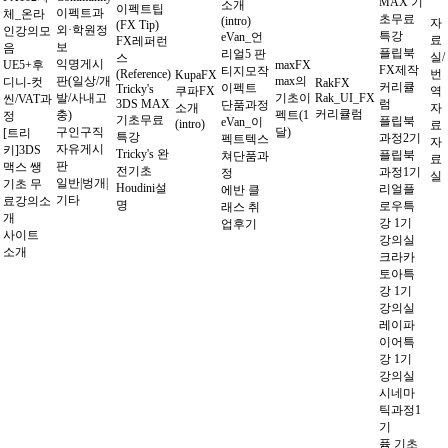
MAX 기
소개
이펙트팁
이펙트과
체_온라
초무료
(intro)
자
(FX Tip)
외·학원정
인강의모
특강
eVan_언
료
FX레퍼런
보
음
플립북
리얼5 판
실/
스
익명게시
UE5+후
maxFX
FX제작
티지모작
(Reference)
번
KupaFX
판(일상/개
max의
디니-컷
RakFX
커리큘
이펙트
Tricky's
쿠파FX
역
발/사내고
기초이
Rak_UI_FX
씬/VAT과
3DS MAX
럼
단품과정
소개
자
커리큘럼
충)
펙트(1
정
기초무료
플립북
eVan_이
(intro)
료
구인구직
달)
[트리
특강
과정2기
펙트텍스
자
자유게시
키]3DS
Tricky's 완
플립북
쳐단품과
료
판
맥스 쌩
전기초
과정1기
정
실
일반|벙개|
기초 무
Houdini설
리얼플
에반 클
기타
료강의소
명
로우특
래스 취
개
강 1기
업후기
사이트
강의실
소개
크라카
토아특
강 1기
강의실
레이파
이어특
강 1기
강의실
시네마
틱과정1
기
퓸 기초