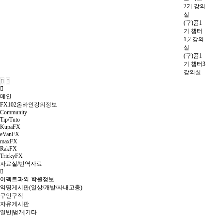
2기 강의
실
(구)퓸1
기 챕터
1,2 강의
실
(구)퓸1
기 챕터3
강의실
메인
FX102온라인강의정보
Community
Tip/Tuto
KupaFX
eVanFX
maxFX
RakFX
TrickyFX
자료실/번역자료
이펙트과외·학원정보
익명게시판(일상/개발/사내고충)
구인구직
자유게시판
일반|벙개|기타