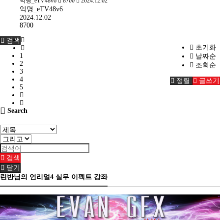
익명_eTV48v6
8700
2024.12.02
익명_eTV48v6
2024.12.02
8700
검색
초기화
1
날짜순
2
조회순
3
4
정렬
글쓰기
5
Search
검색
닫기
린반님의 언리얼4 실무 이펙트 강좌