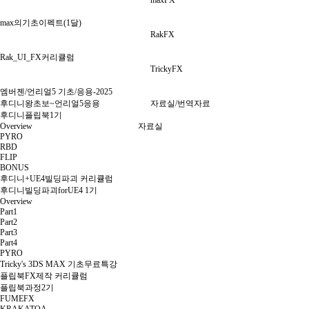
maxFX
max의기초이펙트(1달)
RakFX
Rak_UI_FX커리큘럼
TrickyFX
엠버젠/언리얼5 기초/응용-2025
후디니왕초보~언리얼5응용
자료실/번역자료
후디니플립북1기
Overview
자료실
PYRO
RBD
FLIP
BONUS
후디니+UE4빌딩파괴 커리큘럼
후디니빌딩파괴forUE4 1기
Overview
Part1
Part2
Part3
Part4
PYRO
Tricky's 3DS MAX 기초무료특강
플립북FX제작 커리큘럼
플립북과정2기
FUMEFX