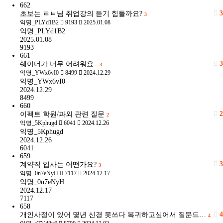
662
3
초보는 ㄹㅂ님 취업강의 듣기 힘들까요?
3
익명_PLYd1B2
9193
2025.01.08
익명_PLYd1B2
2025.01.08
9193
661
3
쉐이더가 너무 어려워요..
3
익명_YWx6vI0
8499
2024.12.29
익명_YWx6vI0
2024.12.29
8499
660
2
이펙트 학원/과외 관련 질문
2
익명_5Kphugd
6041
2024.12.26
익명_5Kphugd
2024.12.26
6041
659
3
계약직 입사는 어떤가요?
3
익명_0n7eNyH
7117
2024.12.17
익명_0n7eNyH
2024.12.17
7117
658
4
개인사정이 있어 몇년 신경 못쓰다 복귀하고싶어서 질문드…
4