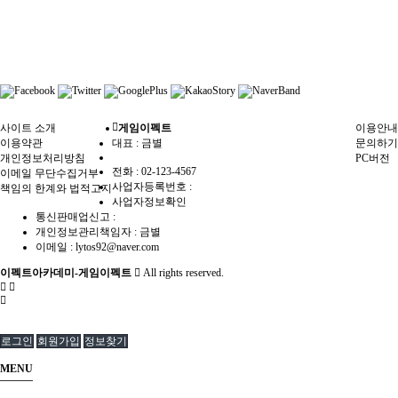
사이트 소개
게임이펙트
이용안내
이용약관
대표 : 금별
문의하기
개인정보처리방침
PC버전
전화 :
02-123-4567
이메일 무단수집거부
사업자등록번호 :
책임의 한계와 법적고지
사업자정보확인
통신판매업신고 :
개인정보관리책임자 : 금별
이메일 :
lytos92@naver.com
이펙트아카데미-게임이펙트
All rights reserved.
로그인
회원가입
정보찾기
MENU