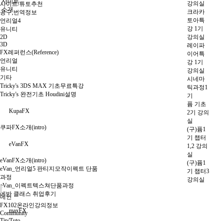
사이트
강의실
사이트/튜토추천
소개
크라카
공구,번역정보
토아특
언리얼4
강 1기
유니티
2D
강의실
3D
레이파
FX레퍼런스(Reference)
이어특
언리얼
강 1기
유니티
강의실
기타
시네마
Tricky's 3DS MAX 기초무료특강
틱과정1
Tricky's 완전기초 Houdini설명
기
퓸 기초
KupaFX
2기 강의
실
쿠파FX소개(intro)
(구)퓸1
기 챕터
eVanFX
1,2 강의
실
eVanFX소개(intro)
(구)퓸1
eVan_언리얼5 판티지모작이펙트 단품
기 챕터3
과정
강의실
eVan_이펙트텍스쳐단품과정
에반 클래스 취업후기
메인
FX102온라인강의정보
maxFX
Community
Tip/Tuto