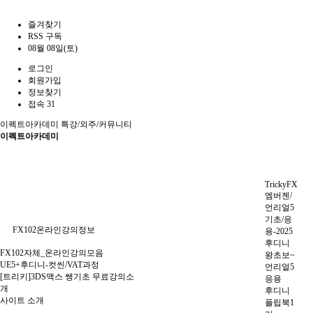
즐겨찾기
RSS 구독
08월 08일(토)
로그인
회원가입
정보찾기
접속 31
이펙트아카데미
특강/외주/커뮤니티
이펙트아카데미
TrickyFX
엠버젠/
언리얼5
기초/응
FX102온라인강의정보
용-2025
후디니
FX102자체_온라인강의모음
왕초보~
UE5+후디니-컷씬/VAT과정
언리얼5
[트리키]3DS맥스 쌩기초 무료강의소
응용
개
후디니
사이트 소개
플립북1