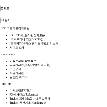
홈으로
1:1 문의
FX102온라인강의정보
FX102자체_온라인강의모음
UE5+후디니-컷씬/VAT과정
[트리키]3DS맥스 쌩기초 무료강의소개
사이트 소개
Community
이펙트과외·학원정보
익명게시판(일상/개발/사내고충)
구인구직
자유게시판
일반|벙개|기타
Tip/Tuto
이펙트팁(FX Tip)
FX레퍼런스(Reference)
Tricky's 3DS MAX 기초무료특강
Tricky's 완전기초 Houdini설명