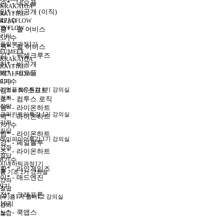
손* - 네오플
KRAKATOA
임* - 비공개 (이직)
RAYFIRE
4기수
REALFLOW
TYFLOW
홍* - 펄 어비스
기타
5기수
플립북과정1기
권* - 펄 어비스
FUMEFX
김* - 픽셀크루즈
KRAKATOA
허* - 비공개
RAYFIRE
박* - 네오플
REALFLOW
기타
6기수
리얼플로우특강 1기 강의실
김* - NC소프트
강좌
조* - 컴투스 로직
질답
양* - 라이온하트
크라카토아특강 1기 강의실
박* - 라이온하트
강좌
7기수
질답
임* - 라이온하트
레이파이어특강 1기 강의실
강* - 페일블루
강좌
조* - 라이온하트
질답
8기수
시네마틱과정1기
황* - 라인게임즈
퓸 기초 2기 강의실
이* - 매드엔진
강좌
9기
질답
정* - 크래프톤
(구)퓸1기 챕터1,2 강의실
10기
강좌
노* - 쿡앱스
질답