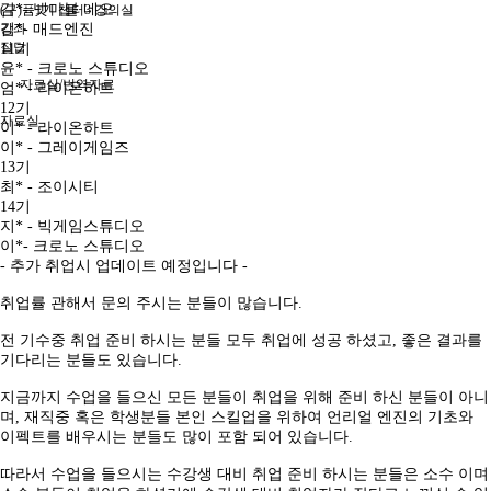
김*- 넷마블 네오
(구)퓸1기 챕터3 강의실
강좌
김*- 매드엔진
질답
11기
윤* - 크로노 스튜디오
자료실/번역자료
엄* - 라이온하트
12기
자료실
이* - 라이온하트
이* - 그레이게임즈
13기
최* - 조이시티
14기
지* - 빅게임스튜디오
이*- 크로노 스튜디오
- 추가 취업시 업데이트 예정입니다 -
취업률 관해서 문의 주시는 분들이 많습니다.
전 기수중 취업 준비 하시는 분들 모두 취업에 성공 하셨고, 좋은 결과를
기다리는 분들도 있습니다.
지금까지 수업을 들으신 모든 분들이 취업을 위해 준비 하신 분들이 아니
며, 재직중 혹은 학생분들 본인 스킬업을 위하여 언리얼 엔진의 기초와
이펙트를 배우시는 분들도 많이 포함 되어 있습니다.
따라서 수업을 들으시는 수강생 대비 취업 준비 하시는 분들은 소수 이며