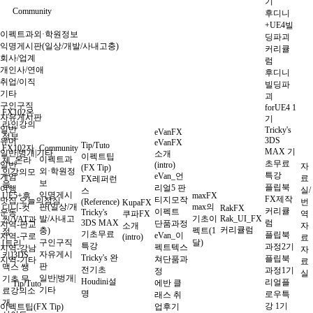
기
Community
후디니
+UE4빌
이펙트과외·학원정보
딩파괴
익명게시판(일상/개발/사내고충)
커리큘
회사/업계
럼
개인사/연애
후디니
취업/이직
빌딩파
기타
괴
구인구직
forUE4 1
FX102온
자유게시판
기
라인강의
일반
Tricky's
eVanFX
정보
3DS
유머
eVanFX
Tip/Tuto
FX102자
Community
MAX 기
일반|벙개|기타
소개
이펙트팁
이펙트과
체_온라
초무료
일반
(intro)
자
(FX Tip)
외·학원정
인강의모
특강
eVan_언
게임
료
FX레퍼런
보
음
플립북
리얼5 판
여행
실/
스
익명게시
UE5+후
maxFX
FX제작
티지모작
맛집,오늘의점심
(Reference)
번
KupaFX
판(일상/개
max의
디니-컷
RakFX
커리큘
이펙트
운동
Tricky's
쿠파FX
역
발/사내고
기초이
Rak_UI_FX
씬/VAT과
3DS MAX
럼
단품과정
지역-판교
소개
자
커리큘럼
충)
펙트(1
정
기초무료
플립북
eVan_이
지역-구로
(intro)
료
구인구직
달)
[트리
특강
과정2기
펙트텍스
지역-강남
자
자유게시
키]3DS
Tricky's 완
플립북
쳐단품과
지역-기타
료
판
맥스 쌩
전기초
과정1기
정
실
일반|벙개|
기초 무
Houdini설
리얼플
에반 클
Tip/Tuto
기타
료강의소
명
로우특
래스 취
개
강 1기
이펙트팁(FX Tip)
업후기