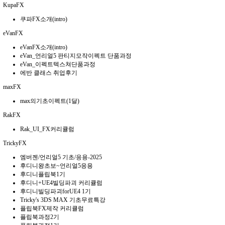
KupaFX
쿠파FX소개(intro)
eVanFX
eVanFX소개(intro)
eVan_언리얼5 판티지모작이펙트 단품과정
eVan_이펙트텍스쳐단품과정
에반 클래스 취업후기
maxFX
max의기초이펙트(1달)
RakFX
Rak_UI_FX커리큘럼
TrickyFX
엠버젠/언리얼5 기초/응용-2025
후디니왕초보~언리얼5응용
후디니플립북1기
후디니+UE4빌딩파괴 커리큘럼
후디니빌딩파괴forUE4 1기
Tricky's 3DS MAX 기초무료특강
플립북FX제작 커리큘럼
플립북과정2기