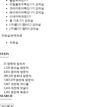
플립북과정1기
리얼플로우특강 1기 강의실
크라카토아특강 1기 강의실
레이파이어특강 1기 강의실
시네마틱과정1기
퓸 기초 2기 강의실
(구)퓸1기 챕터1,2 강의실
(구)퓸1기 챕터3 강의실
자료실/번역자료
자료실
STATS
31 명
현재 접속자
1,520 명
오늘 방문자
4,651 명
어제 방문자
289,329 명
최대 방문자
7,867,079 명
전체 방문자
3,667 개
전체 게시물
3,416 개
전체 댓글수
3,281 명
전체 회원수
SEARCH