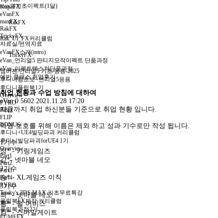
max의기초이펙트(1달)
KupaFX
eVanFX
maxFX
RakFX
RakFX
TrickyFX
Rak_UI_FX커리큘럼
자료실/번역자료
eVanFX소개(intro)
TrickyFX
eVan_언리얼5 판티지모작이펙트 단품과정
eVan_이펙트텍스쳐단품과정
엠버젠/언리얼5 기초/응용-2025
에반 클래스 취업후기
후디니왕초보~언리얼5응용
후디니플립북1기
취업 현황과 수업 방침에 대하여
Overview
eVan
0
5602
2021.11.28 17:20
PYRO
지금까지 취업 하신분들 기준으로 취업 현황 입니다.
RBD
FLIP
BONUS
익명 보호를 위해 이름은 제외 하고 성과 기수로만 작성 됩니다.
후디니+UE4빌딩파괴 커리큘럼
후디니빌딩파괴forUE4 1기
1기수
Overview
정* - 키링게임즈
Part1
강*- 넷마블 네오
Part2
2기수
Part3
송* - XL게임즈 이직
Part4
PYRO
3기수
Tricky's 3DS MAX 기초무료특강
최* - 넷마블 네오
플립북FX제작 커리큘럼
황* - 펄 어비스
플립북과정2기
김* - 스마일게이트
FUMEFX