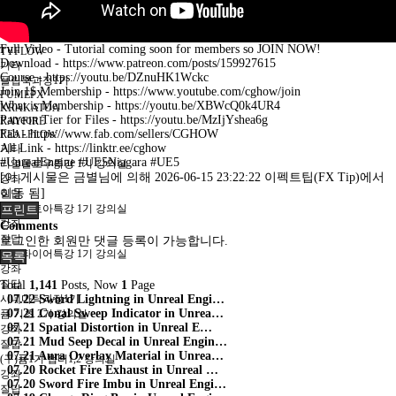
KRAKATOA
RAYFIRE
REALFLOW
Full Video - Tutorial coming soon for members so JOIN NOW!
TYFLOW
Download - https://www.patreon.com/posts/159927615
기타
Course - https://youtu.be/DZnuHK1Wckc
플립북과정1기
Join 1$ Membership - https://www.youtube.com/cghow/join
FUMEFX
What is Membership - https://youtu.be/XBWcQ0k4UR4
KRAKATOA
Patreon Tier for Files - https://youtu.be/MzIjYshea6g
RAYFIRE
Fab - https://www.fab.com/sellers/CGHOW
REALFLOW
All Link - https://linktr.ee/cghow
기타
#UnrealEngine #UE5Niagara #UE5
리얼플로우특강 1기 강의실
[이 게시물은 금별님에 의해 2026-06-15 23:22:22 이펙트팁(FX Tip)에서
강좌
이동 됨]
질답
크라카토아특강 1기 강의실
프린트
강좌
Comments
질답
로그인한 회원만 댓글 등록이 가능합니다.
레이파이어특강 1기 강의실
목록
강좌
질답
Total
1,141
Posts, Now
1
Page
시네마틱과정1기
07.22
Sword Lightning in Unreal Engi…
07.21
Conal Sweep Indicator in Unrea…
퓸 기초 2기 강의실
07.21
Spatial Distortion in Unreal E…
강좌
07.21
Mud Seep Decal in Unreal Engin…
질답
07.21
Aura Overlay Material in Unrea…
(구)퓸1기 챕터1,2 강의실
07.20
Rocket Fire Exhaust in Unreal …
강좌
07.20
Sword Fire Imbu in Unreal Engi…
질답