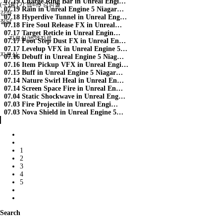
07.19
Charge Ring Bar in Unreal Engi…
(구)퓸1기 챕터3 강의실
07.19
Rain in Unreal Engine 5 Niagar…
강좌
07.18
Hyperdive Tunnel in Unreal Eng…
질답
07.18
Fire Soul Release FX in Unreal…
07.17
Target Reticle in Unreal Engin…
자료실/번역자료
07.17
Foot Step Dust FX in Unreal En…
07.17
Levelup VFX in Unreal Engine 5…
자료실
07.16
Debuff in Unreal Engine 5 Niag…
07.16
Item Pickup VFX in Unreal Engi…
07.15
Buff in Unreal Engine 5 Niagar…
07.14
Nature Swirl Heal in Unreal En…
07.14
Screen Space Fire in Unreal En…
07.04
Static Shockwave in Unreal Eng…
07.03
Fire Projectile in Unreal Engi…
07.03
Nova Shield in Unreal Engine 5…
1
2
3
4
5
Search