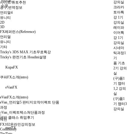
사이트
강의실
사이트/튜토추천
소개
크라카
공구,번역정보
토아특
언리얼4
강 1기
유니티
2D
강의실
3D
레이파
FX레퍼런스(Reference)
이어특
언리얼
강 1기
유니티
강의실
기타
시네마
Tricky's 3DS MAX 기초무료특강
틱과정1
Tricky's 완전기초 Houdini설명
기
퓸 기초
KupaFX
2기 강의
실
쿠파FX소개(intro)
(구)퓸1
기 챕터
eVanFX
1,2 강의
실
eVanFX소개(intro)
(구)퓸1
eVan_언리얼5 판티지모작이펙트 단품
기 챕터3
과정
강의실
eVan_이펙트텍스쳐단품과정
에반 클래스 취업후기
메인
FX102온라인강의정보
maxFX
Community
Tip/Tuto