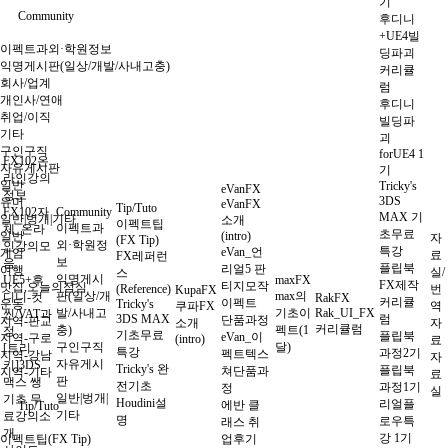
기
Community
후디니
+UE4빌
이펙트과외·학원정보
딩파괴
익명게시판(일상/개발/사내고충)
커리큘
회사/업계
럼
개인사/연애
후디니
취업/이직
빌딩파
기타
괴
구인구직
forUE4 1
FX102온
자유게시판
기
라인강의
일반
Tricky's
eVanFX
정보
3DS
유머
eVanFX
Tip/Tuto
FX102자
Community
MAX 기
일반|벙개|기타
소개
이펙트팁
이펙트과
체_온라
초무료
일반
(intro)
자
(FX Tip)
외·학원정
인강의모
특강
eVan_언
게임
료
FX레퍼런
보
음
플립북
리얼5 판
여행
실/
스
익명게시
UE5+후
maxFX
FX제작
티지모작
맛집,오늘의점심
(Reference)
번
KupaFX
판(일상/개
max의
디니-컷
RakFX
커리큘
이펙트
운동
Tricky's
쿠파FX
역
발/사내고
기초이
Rak_UI_FX
씬/VAT과
3DS MAX
럼
단품과정
지역-판교
소개
자
커리큘럼
충)
펙트(1
정
기초무료
플립북
eVan_이
지역-구로
(intro)
료
구인구직
달)
[트리
특강
과정2기
펙트텍스
지역-강남
자
자유게시
키]3DS
Tricky's 완
플립북
쳐단품과
지역-기타
료
판
맥스 쌩
전기초
과정1기
정
실
일반|벙개|
기초 무
Houdini설
리얼플
에반 클
Tip/Tuto
기타
료강의소
명
로우특
래스 취
개
강 1기
이펙트팁(FX Tip)
업후기