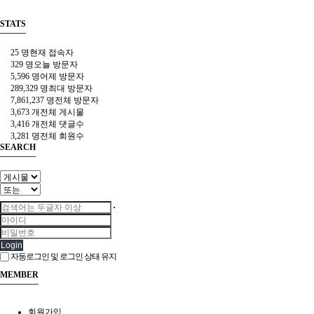
STATS
25 명
현재 접속자
329 명
오늘 방문자
5,596 명
어제 방문자
289,329 명
최대 방문자
7,861,237 명
전체 방문자
3,673 개
전체 게시물
3,416 개
전체 댓글수
3,281 명
전체 회원수
SEARCH
Login
자동로그인 및 로그인 상태 유지
MEMBER
회원가입