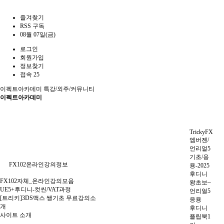
즐겨찾기
RSS 구독
08월 07일(금)
로그인
회원가입
정보찾기
접속 25
이펙트아카데미
특강/외주/커뮤니티
이펙트아카데미
TrickyFX
엠버젠/
언리얼5
기초/응
FX102온라인강의정보
용-2025
후디니
FX102자체_온라인강의모음
왕초보~
UE5+후디니-컷씬/VAT과정
언리얼5
[트리키]3DS맥스 쌩기초 무료강의소
응용
개
후디니
사이트 소개
플립북1