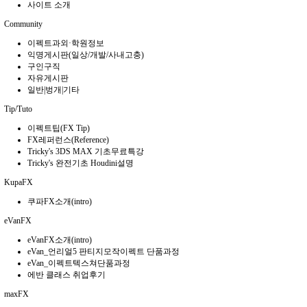
사이트 소개
Community
이펙트과외·학원정보
익명게시판(일상/개발/사내고충)
구인구직
자유게시판
일반|벙개|기타
Tip/Tuto
이펙트팁(FX Tip)
FX레퍼런스(Reference)
Tricky's 3DS MAX 기초무료특강
Tricky's 완전기초 Houdini설명
KupaFX
쿠파FX소개(intro)
eVanFX
eVanFX소개(intro)
eVan_언리얼5 판티지모작이펙트 단품과정
eVan_이펙트텍스쳐단품과정
에반 클래스 취업후기
maxFX