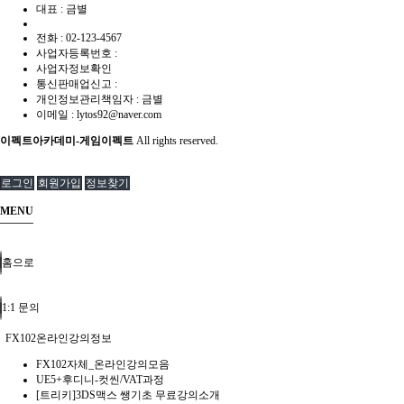
대표 : 금별
전화 :
02-123-4567
사업자등록번호 :
사업자정보확인
통신판매업신고 :
개인정보관리책임자 : 금별
이메일 :
lytos92@naver.com
이펙트아카데미-게임이펙트
All rights reserved.
로그인
회원가입
정보찾기
MENU
홈으로
1:1 문의
FX102온라인강의정보
FX102자체_온라인강의모음
UE5+후디니-컷씬/VAT과정
[트리키]3DS맥스 쌩기초 무료강의소개