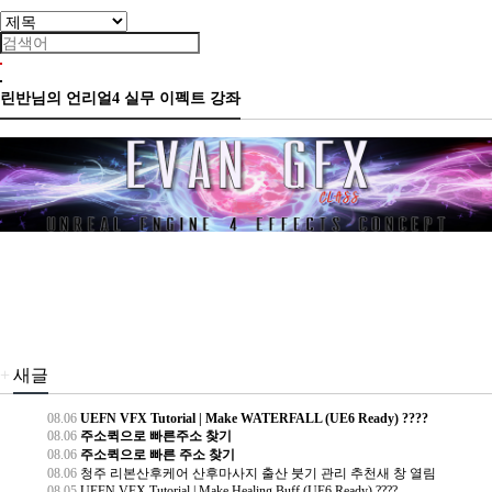
린반님의 언리얼4 실무 이펙트 강좌
+
새글
08.06
UEFN VFX Tutorial | Make WATERFALL (UE6 Ready) ????
08.06
주소퀵으로 빠른주소 찾기
08.06
주소퀵으로 빠른 주소 찾기
08.06
청주 리본산후케어 산후마사지 출산 붓기 관리 추천새 창 열림
08.05
UEFN VFX Tutorial | Make Healing Buff (UE6 Ready) ????