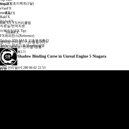
max의기초이펙트(1달)
KupaFX
eVanFX
maxFX
RakFX
RakFX
TrickyFX
Rak_UI_FX커리큘럼
자료실/번역자료
이펙트팁(FX Tip)
TrickyFX
FX레퍼런스(Reference)
Tricky's 3DS MAX 기초무료특강
엠버젠/언리얼5 기초/응용-2025
Tricky's 완전기초 Houdini설명
후디니왕초보~언리얼5응용
후디니플립북1기
Shadow Binding Curse in Unreal Engine 5 Niagara
Overview
PYRO
RBD
ashif
언리얼4
0
280
06.02 22:53
FLIP
BONUS
후디니+UE4빌딩파괴 커리큘럼
후디니빌딩파괴forUE4 1기
Overview
Part1
Part2
Part3
Part4
PYRO
Tricky's 3DS MAX 기초무료특강
플립북FX제작 커리큘럼
플립북과정2기
FUMEFX