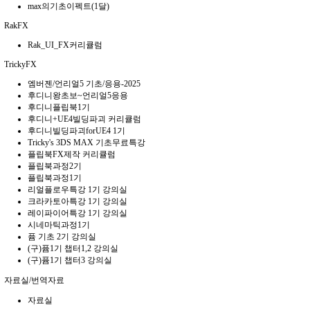
max의기초이펙트(1달)
RakFX
Rak_UI_FX커리큘럼
TrickyFX
엠버젠/언리얼5 기초/응용-2025
후디니왕초보~언리얼5응용
후디니플립북1기
후디니+UE4빌딩파괴 커리큘럼
후디니빌딩파괴forUE4 1기
Tricky's 3DS MAX 기초무료특강
플립북FX제작 커리큘럼
플립북과정2기
플립북과정1기
리얼플로우특강 1기 강의실
크라카토아특강 1기 강의실
레이파이어특강 1기 강의실
시네마틱과정1기
퓸 기초 2기 강의실
(구)퓸1기 챕터1,2 강의실
(구)퓸1기 챕터3 강의실
자료실/번역자료
자료실