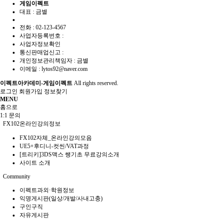
게임이펙트
대표 : 금별
전화 :
02-123-4567
사업자등록번호 :
사업자정보확인
통신판매업신고 :
개인정보관리책임자 : 금별
이메일 :
lytos92@naver.com
이펙트아카데미-게임이펙트
All rights reserved.
로그인
회원가입
정보찾기
MENU
홈으로
1:1 문의
FX102온라인강의정보
FX102자체_온라인강의모음
UE5+후디니-컷씬/VAT과정
[트리키]3DS맥스 쌩기초 무료강의소개
사이트 소개
Community
이펙트과외·학원정보
익명게시판(일상/개발/사내고충)
구인구직
자유게시판