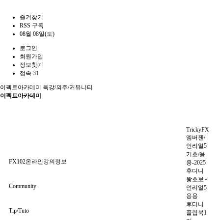
즐겨찾기
RSS 구독
08월 08일(토)
로그인
회원가입
정보찾기
접속 31
이펙트아카데미
특강/외주/커뮤니티
이펙트아카데미
TrickyFX
엠버젠/
언리얼5
기초/응
FX102온라인강의정보
용-2025
후디니
왕초보~
Community
언리얼5
응용
후디니
Tip/Tuto
플립북1