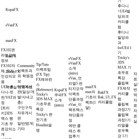
기
후디니
KupaFX
+UE4빌
딩파괴
커리큘
eVanFX
럼
후디니
빌딩파
maxFX
괴
forUE4 1
FX102온
기
라인강의
RakFX
Tricky's
eVanFX
정보
3DS
eVanFX
Tip/Tuto
FX102자
Community
MAX 기
소개
이펙트팁
이펙트과
체_온라
TrickyFX
초무료
(intro)
자
(FX Tip)
외·학원정
인강의모
특강
eVan_언
료
FX레퍼런
보
음
플립북
리얼5 판
실/
스
익명게시
UE5+후
maxFX
자료실/번역자료
FX제작
티지모작
(Reference)
번
KupaFX
판(일상/개
max의
디니-컷
RakFX
커리큘
이펙트
Tricky's
쿠파FX
역
발/사내고
기초이
Rak_UI_FX
씬/VAT과
3DS MAX
럼
단품과정
소개
자
커리큘럼
충)
펙트(1
정
기초무료
플립북
eVan_이
(intro)
료
구인구직
달)
[트리
특강
과정2기
펙트텍스
자
자유게시
키]3DS
Tricky's 완
플립북
쳐단품과
료
판
맥스 쌩
전기초
과정1기
정
실
일반|벙개|
기초 무
Houdini설
리얼플
에반 클
기타
료강의소
명
로우특
래스 취
개
강 1기
업후기