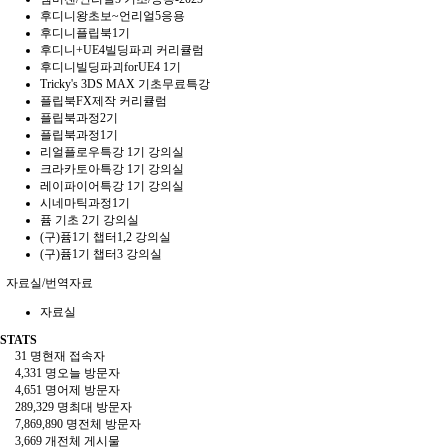
후디니왕초보~언리얼5응용
후디니플립북1기
후디니+UE4빌딩파괴 커리큘럼
후디니빌딩파괴forUE4 1기
Tricky's 3DS MAX 기초무료특강
플립북FX제작 커리큘럼
플립북과정2기
플립북과정1기
리얼플로우특강 1기 강의실
크라카토아특강 1기 강의실
레이파이어특강 1기 강의실
시네마틱과정1기
퓸 기초 2기 강의실
(구)퓸1기 챕터1,2 강의실
(구)퓸1기 챕터3 강의실
자료실/번역자료
자료실
STATS
31 명
현재 접속자
4,331 명
오늘 방문자
4,651 명
어제 방문자
289,329 명
최대 방문자
7,869,890 명
전체 방문자
3,669 개
전체 게시물