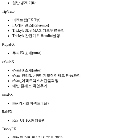
일반|벙개|기타
Tip/Tuto
이펙트팁(FX Tip)
FX레퍼런스(Reference)
Tricky's 3DS MAX 기초무료특강
Tricky's 완전기초 Houdini설명
KupaFX
쿠파FX소개(intro)
eVanFX
eVanFX소개(intro)
eVan_언리얼5 판티지모작이펙트 단품과정
eVan_이펙트텍스쳐단품과정
에반 클래스 취업후기
maxFX
max의기초이펙트(1달)
RakFX
Rak_UI_FX커리큘럼
TrickyFX
엠버젠/언리얼5 기초/응용-2025