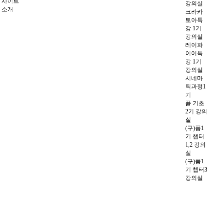
사이트
강의실
소개
크라카
토아특
강 1기
강의실
레이파
이어특
강 1기
강의실
시네마
틱과정1
기
퓸 기초
2기 강의
실
(구)퓸1
기 챕터
1,2 강의
실
(구)퓸1
기 챕터3
강의실