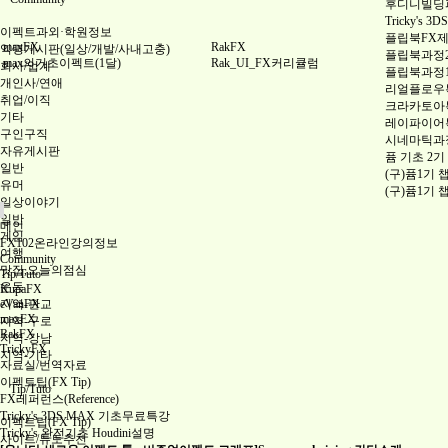
후디니빌딩파괴
Tricky's
이펙트과외·학원정보
플립북FX
maxFX
RakFX
익명게시판(일상/개발/사내고충)
플립북과정
max의기초이펙트(1달)
Rak_UI_FX커리큘럼
회사/업계
플립북과정
개인사/연애
리얼플로우특
취업/이직
크라카토아특
기타
레이파이어특
구인구직
시네마틱과
자유게시판
퓸 기초 2기
일반
(구)퓸1기 
유머
(구)퓸1기 
일상이야기
일반
메인
게임
FX102온라인강의정보
여행
Community
맛집,오늘의점심
Tip/Tuto
운동
KupaFX
지역-판교
eVanFX
maxFX
지역-구로
RakFX
지역-강남
TrickyFX
지역-기타
자료실/번역자료
이펙트팁(FX Tip)
Tip/Tuto
FX레퍼런스(Reference)
Tricky's 3DS MAX 기초무료특강
이펙트팁(FX Tip)
Tricky's 완전기초 Houdini설명
사이트/튜토추천