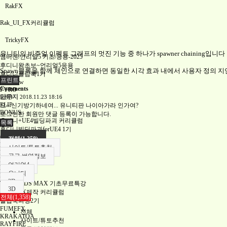
RakFX
Rak_UI_FX커리큘럼
TrickyFX
유니티의 비주얼 이펙트 그래프의 멋진 기능 중 하나가 spawner chaining입니다
엠버젠/언리얼5 기초/응용-2025
후디니왕초보~언리얼5응용
Spawn블록을 함께 체인으로 연결하면 동일한 시각 효과 내에서 사용자 정의 
후디니플립북1기
프린트
Overview
Comments
PYRO
단무지
2018.11.23 18:16
RBD
FLIP
오~ 신기방기하네여... 유니티판 나이아가라 인가여?
BONUS
로그인한 회원만 댓글 등록이 가능합니다.
후디니+UE4빌딩파괴 커리큘럼
목록
후디니빌딩파괴forUE4 1기
Overview
전체(1,358)
Part1
사이트/튜토추천
Part2
공구,번역정보
Part3
언리얼4
Part4
유니티
PYRO
2D
Tricky's 3DS MAX 기초무료특강
3D
플립북FX제작 커리큘럼
전체(1,358)
플립북과정2기
FUMEFX
전체
KRAKATOA
사이트/튜토추천
RAYFIRE