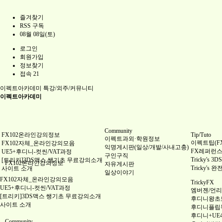
즐겨찾기
RSS 구독
08월 08일(토)
로그인
회원가입
정보찾기
접속 21
이펙트아카데미
특강/외주/커뮤니티
이펙트아카데미
Community
FX102온라인강의정보
Tip/Tuto
이펙트과외·학원정보
이펙트팁(FX 
FX102자체_온라인강의모음
익명게시판(일상/개발/사내고충)
FX레퍼런스(Re
UE5+후디니-컷씬/VAT과정
구인구직
Tricky's
[트리키]3DS맥스 쌩기초 무료강의소개
FX102온라인강의정보
자유게시판
Tricky's 
사이트 소개
일상이야기
FX102자체_온라인강의모음
TrickyFX
UE5+후디니-컷씬/VAT과정
엠버젠/언리얼
[트리키]3DS맥스 쌩기초 무료강의소개
후디니왕초
사이트 소개
후디니플립
후디니+UE
Community