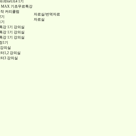
forUE4 1기
 3DS MAX 기초무료특강
제작 커리큘럼
자료실/번역자료
2기
자료실
1기
강 1기 강의실
강 1기 강의실
강 1기 강의실
정1기
 강의실
챕터1,2 강의실
챕터3 강의실