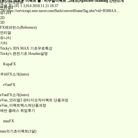
[유니티 새로운 이펙트 툴 - 비주얼이펙트 그래프]Spawner chaining 간단소개
공구,번역정보
금별
유니티
1
3,914
2018.11.21 18:37
언리얼4
790
https://serviceapi.nmv.naver.com/flash/convertIframeTag.nhn?vid=B500AA…
유니티
2D
3D
FX레퍼런스(Reference)
언리얼
유니티
기타
Tricky's 3DS MAX 기초무료특강
Tricky's 완전기초 Houdini설명
KupaFX
쿠파FX소개(intro)
eVanFX
eVanFX소개(intro)
eVan_언리얼5 판티지모작이펙트 단품과정
eVan_이펙트텍스쳐단품과정
에반 클래스 취업후기
maxFX
max의기초이펙트(1달)