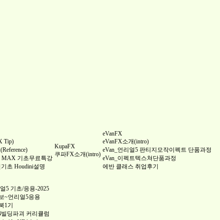
eVanFX
Tip)
eVanFX소개(intro)
KupaFX
ference)
eVan_언리얼5 판티지모작이펙트 단품과정
쿠파FX소개(intro)
 3DS MAX 기초무료특강
eVan_이펙트텍스쳐단품과정
완전기초 Houdini설명
에반 클래스 취업후기
5 기초/응용-2025
보~언리얼5응용
북1기
4빌딩파괴 커리큘럼