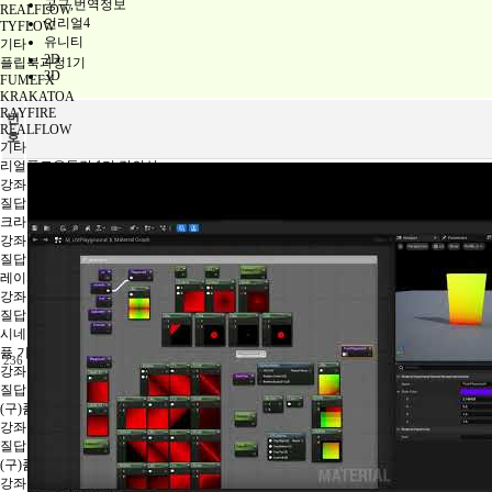
공구,번역정보
REALFLOW
언리얼4
TYFLOW
유니티
기타
2D
플립북과정1기
3D
FUMEFX
KRAKATOA
RAYFIRE
번
REALFLOW
호
기타
리얼플로우특강 1기 강의실
강좌
질답
크라카토아특강 1기 강의실
강좌
질답
레이파이어특강 1기 강의실
강좌
질답
시네마틱과정1기
퓸 기초 2기 강의실
236
강좌
질답
(구)퓸1기 챕터1,2 강의실
강좌
질답
(구)퓸1기 챕터3 강의실
강좌