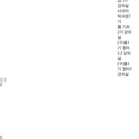
강 1기
강의실
시네마
틱과정1
기
퓸 기초
2기 강의
실
(구)퓸1
기 챕터
1,2 강의
실
(구)퓸1
기 챕터3
강의실