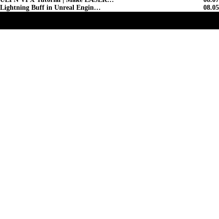
Lightning Buff in Unreal Engin…
08.05
08.02
언리얼 자료 - 무료 2D TransitionFX v1…
08.02
Stylzied 폭포 간단 제작과정