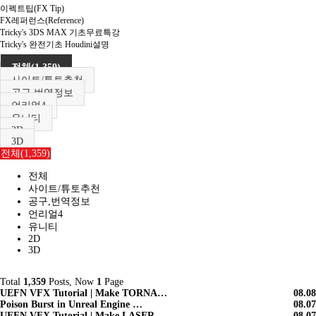
이펙트팁(FX Tip)
FX레퍼런스(Reference)
Tricky's 3DS MAX 기초무료특강
Tricky's 완전기초 Houdini설명
전체(1,359)
사이트/튜토추천
공구,번역정보
언리얼4
유니티
2D
3D
전체(1,359)
전체
사이트/튜토추천
공구,번역정보
언리얼4
유니티
2D
3D
Total
1,359
Posts, Now
1
Page
UEFN VFX Tutorial | Make TORNA…
08.08
Poison Burst in Unreal Engine …
08.07
UEFN VFX Tutorial | Make LASER…
08.07