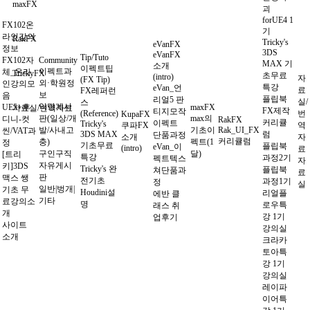
maxFX
괴
forUE4 1
FX102온
기
라인강의
RakFX
Tricky's
eVanFX
정보
3DS
eVanFX
Tip/Tuto
FX102자
Community
MAX 기
소개
이펙트팁
이펙트과
체_온라
TrickyFX
초무료
(intro)
자
(FX Tip)
외·학원정
인강의모
특강
eVan_언
료
FX레퍼런
보
음
플립북
리얼5 판
실/
스
익명게시
UE5+후
maxFX
자료실/번역자료
FX제작
티지모작
(Reference)
번
KupaFX
판(일상/개
max의
디니-컷
RakFX
커리큘
이펙트
Tricky's
쿠파FX
역
발/사내고
기초이
Rak_UI_FX
씬/VAT과
3DS MAX
럼
단품과정
소개
자
커리큘럼
충)
펙트(1
정
기초무료
플립북
eVan_이
(intro)
료
구인구직
달)
[트리
특강
과정2기
펙트텍스
자
자유게시
키]3DS
Tricky's 완
플립북
쳐단품과
료
판
맥스 쌩
전기초
과정1기
정
실
일반|벙개|
기초 무
Houdini설
리얼플
에반 클
기타
료강의소
명
로우특
래스 취
개
강 1기
업후기
사이트
강의실
소개
크라카
토아특
강 1기
강의실
레이파
이어특