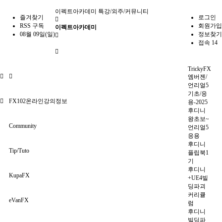
이펙트아카데미
특강/외주/커뮤니티
즐겨찾기
로그인
RSS 구독
회원가입
이펙트아카데미
08월 09일(일)
정보찾기
접속 14
TrickyFX
엠버젠/
언리얼5
기초/응
FX102온라인강의정보
용-2025
후디니
왕초보~
Community
언리얼5
응용
후디니
Tip/Tuto
플립북1
기
후디니
KupaFX
+UE4빌
딩파괴
커리큘
eVanFX
럼
후디니
빌딩파