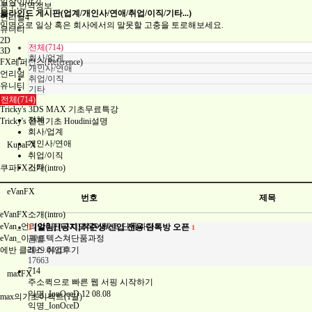
일상이야기
공구,번역정보
블라인드 게시판(업계/개인사/연애/취업/이직/기타...)
언리얼4
익명으로 일상 혹은 회사에서의 말못할 고충을 토로해보세요.
유니티
2D
전체(714)
3D
회사/업계
FX레퍼런스(Reference)
개인사/연애
언리얼
취업/이직
유니티
기타
기타
전체(714)
Tricky's 3DS MAX 기초무료특강
전체
Tricky's 완전기초 Houdini설명
회사/업계
개인사/연애
KupaFX
취업/이직
기타
쿠파FX소개(intro)
eVanFX
번호
제목
eVanFX소개(intro)
eVan_언리얼5 판티지모작이펙트 단품과정
1
[알림]
[공지]취준생/신입 전용 단톡방 오픈
1
eVan_이펙트텍스쳐단품과정
금별
에반 클래스 취업후기
2019.04.03
17663
714
maxFX
주소퀵으로 빠른 웹 서핑 시작하기
익명_IonOceD
12
08.08
max의기초이펙트(1달)
익명_IonOceD