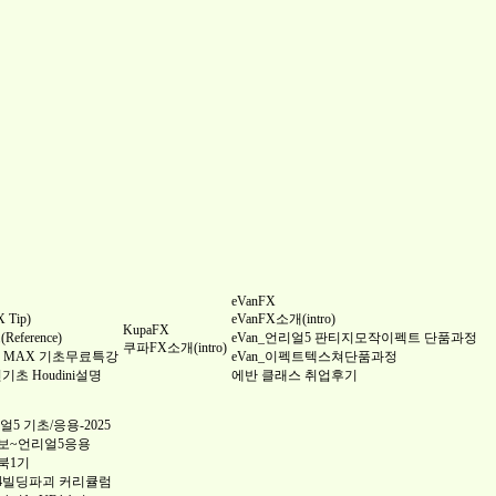
eVanFX
Tip)
eVanFX소개(intro)
KupaFX
ference)
eVan_언리얼5 판티지모작이펙트 단품과정
쿠파FX소개(intro)
 3DS MAX 기초무료특강
eVan_이펙트텍스쳐단품과정
완전기초 Houdini설명
에반 클래스 취업후기
5 기초/응용-2025
보~언리얼5응용
북1기
4빌딩파괴 커리큘럼