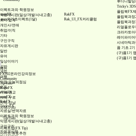
후디니빌딩파괴
Tricky's
이펙트과외·학원정보
플립북FX
maxFX
RakFX
익명게시판(일상/개발/사내고충)
플립북과정
max의기초이펙트(1달)
Rak_UI_FX커리큘럼
회사/업계
플립북과정
개인사/연애
리얼플로우특
취업/이직
크라카토아특
기타
레이파이어특
구인구직
시네마틱과
자유게시판
퓸 기초 2기
일반
(구)퓸1기 
유머
(구)퓸1기 
일상이야기
일반
메인
게임
FX102온라인강의정보
여행
Community
맛집,오늘의점심
Tip/Tuto
운동
KupaFX
지역-판교
eVanFX
maxFX
지역-구로
RakFX
지역-강남
TrickyFX
지역-기타
자료실/번역자료
이펙트과외·학원정보
Tip/Tuto
익명게시판(일상/개발/사내고충)
구인구직
이펙트팁(FX Tip)
자유게시판
사이트/튜토추천