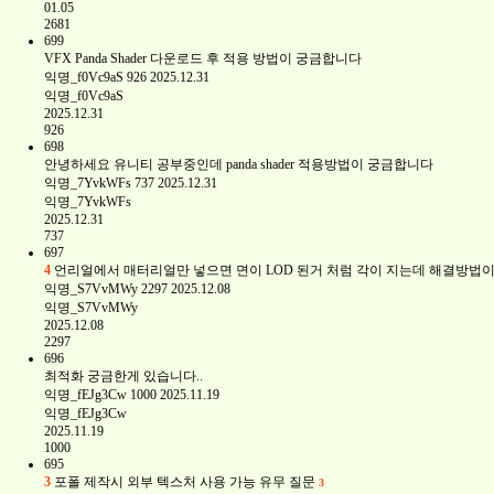
01.05
2681
699
VFX Panda Shader 다운로드 후 적용 방법이 궁금합니다
익명_f0Vc9aS
926
2025.12.31
익명_f0Vc9aS
2025.12.31
926
698
안녕하세요 유니티 공부중인데 panda shader 적용방법이 궁금합니다
익명_7YvkWFs
737
2025.12.31
익명_7YvkWFs
2025.12.31
737
697
4
언리얼에서 매터리얼만 넣으면 면이 LOD 된거 처럼 각이 지는데 해결방법
익명_S7VvMWy
2297
2025.12.08
익명_S7VvMWy
2025.12.08
2297
696
최적화 궁금한게 있습니다..
익명_fEJg3Cw
1000
2025.11.19
익명_fEJg3Cw
2025.11.19
1000
695
3
포폴 제작시 외부 텍스처 사용 가능 유무 질문
3