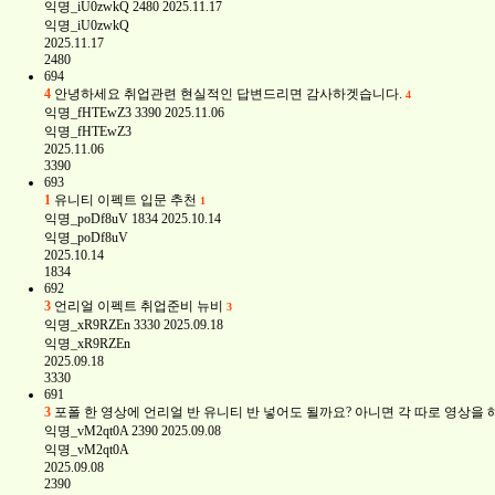
익명_iU0zwkQ
2480
2025.11.17
익명_iU0zwkQ
2025.11.17
2480
694
4
안녕하세요 취업관련 현실적인 답변드리면 감사하겟습니다.
4
익명_fHTEwZ3
3390
2025.11.06
익명_fHTEwZ3
2025.11.06
3390
693
1
유니티 이펙트 입문 추천
1
익명_poDf8uV
1834
2025.10.14
익명_poDf8uV
2025.10.14
1834
692
3
언리얼 이펙트 취업준비 뉴비
3
익명_xR9RZEn
3330
2025.09.18
익명_xR9RZEn
2025.09.18
3330
691
3
포폴 한 영상에 언리얼 반 유니티 반 넣어도 될까요? 아니면 각 따로 영상을
익명_vM2qt0A
2390
2025.09.08
익명_vM2qt0A
2025.09.08
2390