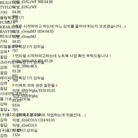
익명_iOJGyWF
990
04.06
REALFLOW
익명_iOJGyWF
TYFLOW
04.06
기타
990
플립북과정1기
708
FUMEFX
4
취준 시작하려고 하는데 어느 강의를 들어야 하는지 모르겠습니다..
4
KRAKATOA
익명_e5vmzMJ
1834
04.05
RAYFIRE
REALFLOW
익명_e5vmzMJ
기타
04.05
1834
리얼플로우특강 1기 강의실
707
강좌
1
언리얼 시작하려고하는데 노트북 사양 확인 부탁드립니다
1
질답
익명_59Mc4KS
891
03.28
크라카토아특강 1기 강의실
익명_59Mc4KS
강좌
03.28
질답
891
레이파이어특강 1기 강의실
706
강좌
9
이펙트 과외 관련 질문들
9
질답
익명_6MyWgkq
9334
03.05
시네마틱과정1기
익명_6MyWgkq
퓸 기초 2기 강의실
03.05
강좌
9334
질답
705
(구)퓸1기 챕터1,2 강의실
2
노트북으로 이펙트 작업하는게 처음인데...
2
강좌
익명_d1mO31A
1324
03.03
질답
익명_d1mO31A
(구)퓸1기 챕터3 강의실
03.03
1324
강좌