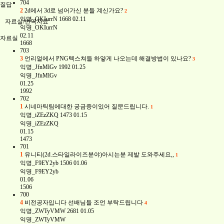
704
질답
2
2d에서 3d로 넘어가신 분들 계신가요?
2
익명_OKIurrN
1668
02.11
자료실/번역자료
익명_OKIurrN
02.11
자료실
1668
703
3
언리얼에서 PNG텍스쳐들 하얗게 나오는데 해결방법이 있나요?
3
익명_JfnMlGv
1992
01.25
익명_JfnMlGv
01.25
1992
702
1
시네마틱팀에대한 궁금증이있어 질문드립니다.
1
익명_iZEzZKQ
1473
01.15
익명_iZEzZKQ
01.15
1473
701
1
유니티(2d.스타일라이즈분야)아시는분 제발 도와주세요,,
1
익명_F9EY2yb
1506
01.06
익명_F9EY2yb
01.06
1506
700
4
비전공자입니다 선배님들 조언 부탁드립니다
4
익명_ZWTyVMW
2681
01.05
익명_ZWTyVMW