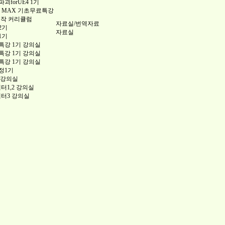
forUE4 1기
 3DS MAX 기초무료특강
제작 커리큘럼
자료실/번역자료
2기
자료실
1기
강 1기 강의실
강 1기 강의실
강 1기 강의실
정1기
 강의실
챕터1,2 강의실
챕터3 강의실