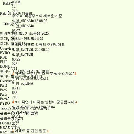
08.08
RakFX
12
713
Rak_UI_FX커리큘럼
주소퀵, 빠른주소의 새로운 기준
익명_dIOn84u
13
08.07
TrickyFX
익명_dIOn84u
08.07
엠버젠/언리얼5 기초/응용-2025
13
후디니왕초보~언리얼5응용
712
후디니플립북1기
언리얼 이펙트 컴퓨터 추천받아요
Overview
익명_8v9Tv5L
226
06.25
PYRO
익명_8v9Tv5L
RBD
06.25
FLIP
226
BONUS
711
후디니+UE4빌딩파괴 커리큘럼
2
이펙트 공부시 맥스 공부 필수인가요?
2
후디니빌딩파괴forUE4 1기
익명_oqfclNA
838
05.11
Overview
익명_oqfclNA
Part1
05.11
Part2
838
Part3
710
Part4
4
ai가 취업에 미치는 영향이 궁금합니다
4
PYRO
익명_tNMOwA4
1599
05.04
Tricky's 3DS MAX 기초무료특강
익명_tNMOwA4
플립북FX제작 커리큘럼
05.04
플립북과정2기
1599
FUMEFX
709
KRAKATOA
1
이펙트 풍 관련 질문
1
RAYFIRE