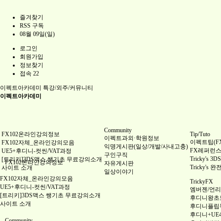
즐겨찾기
RSS 구독
08월 09일(일)
로그인
회원가입
정보찾기
접속 22
이펙트아카데미
특강/외주/커뮤니티
이펙트아카데미
Community
FX102온라인강의정보
Tip/Tuto
이펙트과외·학원정보
이펙트팁(FX 
FX102자체_온라인강의모음
익명게시판(일상/개발/사내고충)
FX레퍼런스(Re
UE5+후디니-컷씬/VAT과정
구인구직
Tricky's
[트리키]3DS맥스 쌩기초 무료강의소개
FX102온라인강의정보
자유게시판
Tricky's 
사이트 소개
일상이야기
FX102자체_온라인강의모음
TrickyFX
UE5+후디니-컷씬/VAT과정
엠버젠/언리얼
[트리키]3DS맥스 쌩기초 무료강의소개
후디니왕초
사이트 소개
후디니플립
후디니+UE
Community