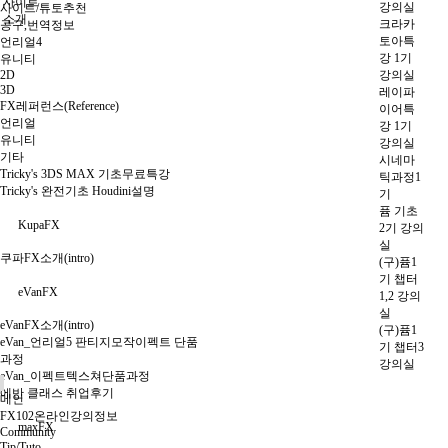
사이트
강의실
사이트/튜토추천
소개
크라카
공구,번역정보
토아특
언리얼4
강 1기
유니티
2D
강의실
3D
레이파
FX레퍼런스(Reference)
이어특
언리얼
강 1기
유니티
강의실
기타
시네마
Tricky's 3DS MAX 기초무료특강
틱과정1
Tricky's 완전기초 Houdini설명
기
퓸 기초
KupaFX
2기 강의
실
쿠파FX소개(intro)
(구)퓸1
기 챕터
eVanFX
1,2 강의
실
eVanFX소개(intro)
(구)퓸1
eVan_언리얼5 판티지모작이펙트 단품
기 챕터3
과정
강의실
eVan_이펙트텍스쳐단품과정
에반 클래스 취업후기
메인
FX102온라인강의정보
maxFX
Community
Tip/Tuto