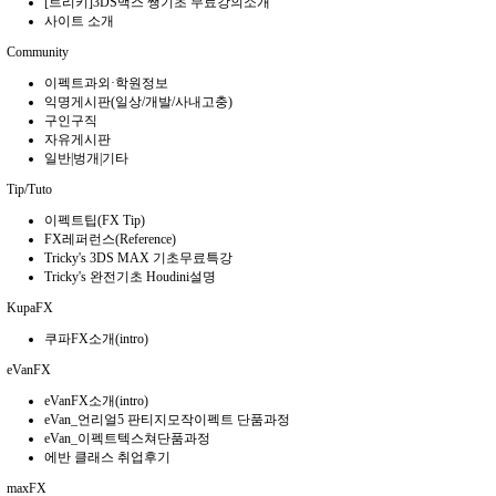
[트리키]3DS맥스 쌩기초 무료강의소개
사이트 소개
Community
이펙트과외·학원정보
익명게시판(일상/개발/사내고충)
구인구직
자유게시판
일반|벙개|기타
Tip/Tuto
이펙트팁(FX Tip)
FX레퍼런스(Reference)
Tricky's 3DS MAX 기초무료특강
Tricky's 완전기초 Houdini설명
KupaFX
쿠파FX소개(intro)
eVanFX
eVanFX소개(intro)
eVan_언리얼5 판티지모작이펙트 단품과정
eVan_이펙트텍스쳐단품과정
에반 클래스 취업후기
maxFX