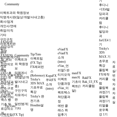
기
Community
후디니
+UE4빌
이펙트과외·학원정보
딩파괴
익명게시판(일상/개발/사내고충)
커리큘
회사/업계
럼
개인사/연애
후디니
취업/이직
빌딩파
기타
괴
구인구직
forUE4 1
FX102온
자유게시판
기
라인강의
일반
Tricky's
eVanFX
정보
3DS
유머
eVanFX
Tip/Tuto
FX102자
Community
MAX 기
일반|벙개|기타
소개
이펙트팁
이펙트과
체_온라
초무료
일반
(intro)
자
(FX Tip)
외·학원정
인강의모
특강
eVan_언
게임
료
FX레퍼런
보
음
플립북
리얼5 판
여행
실/
스
익명게시
UE5+후
maxFX
FX제작
티지모작
맛집,오늘의점심
(Reference)
번
KupaFX
판(일상/개
max의
디니-컷
RakFX
커리큘
이펙트
운동
Tricky's
쿠파FX
역
발/사내고
기초이
Rak_UI_FX
씬/VAT과
3DS MAX
럼
단품과정
지역-판교
소개
자
커리큘럼
충)
펙트(1
정
기초무료
플립북
eVan_이
지역-구로
(intro)
료
구인구직
달)
[트리
특강
과정2기
펙트텍스
지역-강남
자
자유게시
키]3DS
Tricky's 완
플립북
쳐단품과
지역-기타
료
판
맥스 쌩
전기초
과정1기
정
실
일반|벙개|
기초 무
Houdini설
리얼플
에반 클
Tip/Tuto
기타
료강의소
명
로우특
래스 취
개
강 1기
이펙트팁(FX Tip)
업후기