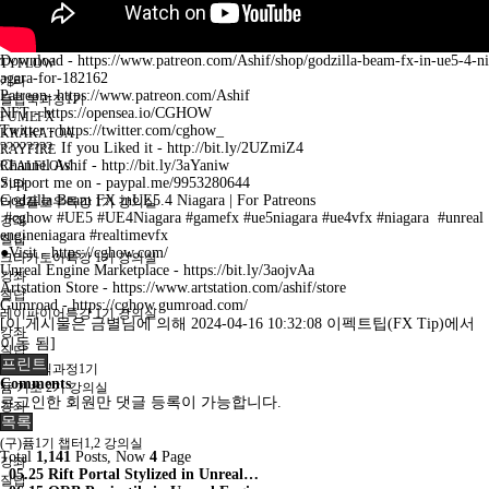
KRAKATOA
RAYFIRE
REALFLOW
Download - https://www.patreon.com/Ashif/shop/godzilla-beam-fx-in-ue5-4-ni
TYFLOW
agara-for-182162
기타
Patreon- https://www.patreon.com/Ashif
플립북과정1기
NFT - https://opensea.io/CGHOW
FUMEFX
Twitter - https://twitter.com/cghow_
KRAKATOA
???????? If you Liked it - http://bit.ly/2UZmiZ4
RAYFIRE
Channel Ashif - http://bit.ly/3aYaniw
REALFLOW
Support me on - paypal.me/9953280644
기타
Godzilla Beam FX inUE5.4 Niagara | For Patreons
리얼플로우특강 1기 강의실
#cghow #UE5 #UE4Niagara #gamefx #ue5niagara #ue4vfx #niagara #unreal
강좌
engineniagara #realtimevfx
질답
●Visit - https://cghow.com/
크라카토아특강 1기 강의실
Unreal Engine Marketplace - https://bit.ly/3aojvAa
강좌
Artstation Store - https://www.artstation.com/ashif/store
질답
Gumroad - https://cghow.gumroad.com/
레이파이어특강 1기 강의실
[이 게시물은 금별님에 의해 2024-04-16 10:32:08 이펙트팁(FX Tip)에서
강좌
이동 됨]
질답
프린트
시네마틱과정1기
Comments
퓸 기초 2기 강의실
로그인한 회원만 댓글 등록이 가능합니다.
강좌
목록
질답
(구)퓸1기 챕터1,2 강의실
Total
1,141
Posts, Now
4
Page
강좌
05.25
Rift Portal Stylized in Unreal…
질답