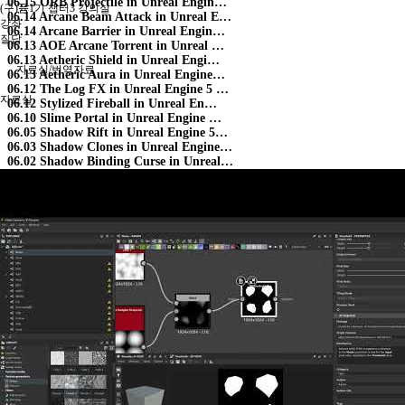
06.15
ORB Projectile in Unreal Engin…
(구)퓸1기 챕터3 강의실
06.14
Arcane Beam Attack in Unreal E…
강좌
06.14
Arcane Barrier in Unreal Engin…
질답
06.13
AOE Arcane Torrent in Unreal …
06.13
Aetheric Shield in Unreal Engi…
자료실/번역자료
06.13
Aetheric Aura in Unreal Engine…
06.12
The Log FX in Unreal Engine 5 …
자료실
06.12
Stylized Fireball in Unreal En…
06.10
Slime Portal in Unreal Engine …
06.05
Shadow Rift in Unreal Engine 5…
06.03
Shadow Clones in Unreal Engine…
06.02
Shadow Binding Curse in Unreal…