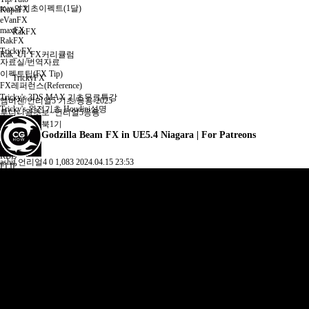
max의기초이펙트(1달)
KupaFX
eVanFX
maxFX
RakFX
RakFX
TrickyFX
Rak_UI_FX커리큘럼
자료실/번역자료
이펙트팁(FX Tip)
TrickyFX
FX레퍼런스(Reference)
Tricky's 3DS MAX 기초무료특강
엠버젠/언리얼5 기초/응용-2025
Tricky's 완전기초 Houdini설명
후디니왕초보~언리얼5응용
후디니플립북1기
Godzilla Beam FX in UE5.4 Niagara | For Patreons
Overview
PYRO
RBD
ashif
언리얼4
0
1,083
2024.04.15 23:53
FLIP
BONUS
후디니+UE4빌딩파괴 커리큘럼
후디니빌딩파괴forUE4 1기
Overview
Part1
Part2
Part3
Part4
PYRO
Tricky's 3DS MAX 기초무료특강
플립북FX제작 커리큘럼
플립북과정2기
FUMEFX