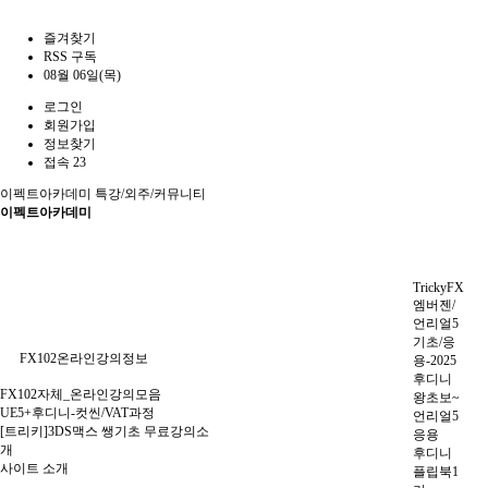
즐겨찾기
RSS 구독
08월 06일(목)
로그인
회원가입
정보찾기
접속 23
이펙트아카데미
특강/외주/커뮤니티
이펙트아카데미
TrickyFX
엠버젠/
언리얼5
기초/응
FX102온라인강의정보
용-2025
후디니
FX102자체_온라인강의모음
왕초보~
UE5+후디니-컷씬/VAT과정
언리얼5
[트리키]3DS맥스 쌩기초 무료강의소
응용
개
후디니
사이트 소개
플립북1