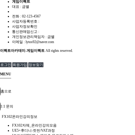
게임이펙트
대표 : 금별
전화 :
02-123-4567
사업자등록번호 :
사업자정보확인
통신판매업신고 :
개인정보관리책임자 : 금별
이메일 :
lytos92@naver.com
이펙트아카데미-게임이펙트
All rights reserved.
로그인
회원가입
정보찾기
MENU
홈으로
1:1 문의
FX102온라인강의정보
FX102자체_온라인강의모음
UE5+후디니-컷씬/VAT과정