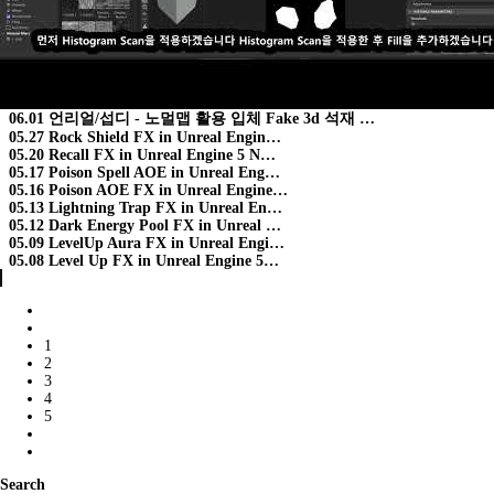
06.01
언리얼/섭디 - 노멀맵 활용 입체 Fake 3d 석재 …
05.27
Rock Shield FX in Unreal Engin…
05.20
Recall FX in Unreal Engine 5 N…
05.17
Poison Spell AOE in Unreal Eng…
05.16
Poison AOE FX in Unreal Engine…
05.13
Lightning Trap FX in Unreal En…
05.12
Dark Energy Pool FX in Unreal …
05.09
LevelUp Aura FX in Unreal Engi…
05.08
Level Up FX in Unreal Engine 5…
1
2
3
4
5
Search