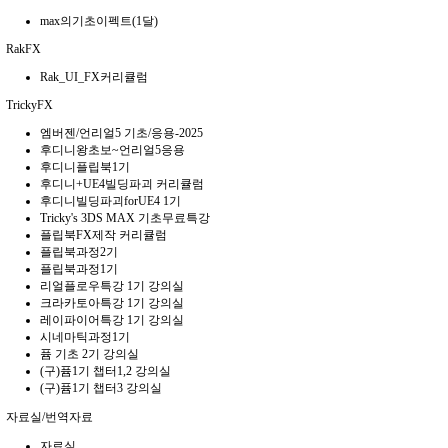
max의기초이펙트(1달)
RakFX
Rak_UI_FX커리큘럼
TrickyFX
엠버젠/언리얼5 기초/응용-2025
후디니왕초보~언리얼5응용
후디니플립북1기
후디니+UE4빌딩파괴 커리큘럼
후디니빌딩파괴forUE4 1기
Tricky's 3DS MAX 기초무료특강
플립북FX제작 커리큘럼
플립북과정2기
플립북과정1기
리얼플로우특강 1기 강의실
크라카토아특강 1기 강의실
레이파이어특강 1기 강의실
시네마틱과정1기
퓸 기초 2기 강의실
(구)퓸1기 챕터1,2 강의실
(구)퓸1기 챕터3 강의실
자료실/번역자료
자료실