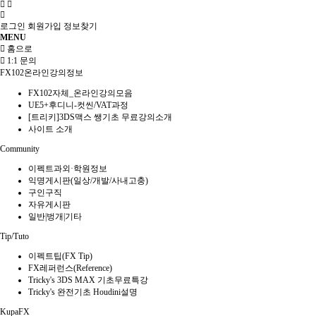
로그인
회원가입
정보찾기
MENU
홈으로
1:1 문의
FX102온라인강의정보
FX102자체_온라인강의모음
UE5+후디니-컷씬/VAT과정
[트리키]3DS맥스 쌩기초 무료강의소개
사이트 소개
Community
이펙트과외·학원정보
익명게시판(일상/개발/사내고충)
구인구직
자유게시판
일반|벙개|기타
Tip/Tuto
이펙트팁(FX Tip)
FX레퍼런스(Reference)
Tricky's 3DS MAX 기초무료특강
Tricky's 완전기초 Houdini설명
KupaFX