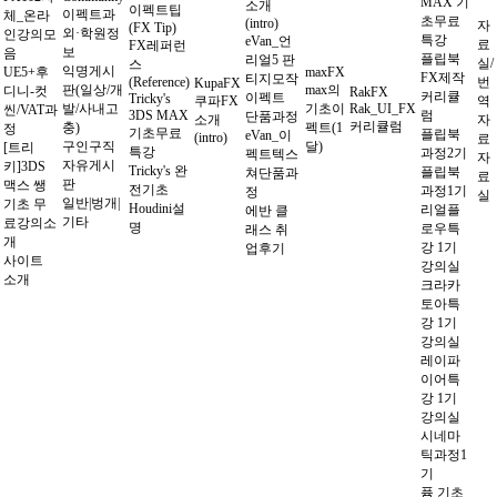
MAX 기
소개
이펙트팁
이펙트과
체_온라
초무료
(intro)
자
(FX Tip)
외·학원정
인강의모
특강
eVan_언
료
FX레퍼런
보
음
플립북
리얼5 판
실/
스
익명게시
UE5+후
maxFX
FX제작
티지모작
(Reference)
번
KupaFX
판(일상/개
max의
디니-컷
RakFX
커리큘
이펙트
Tricky's
쿠파FX
역
발/사내고
기초이
Rak_UI_FX
씬/VAT과
3DS MAX
럼
단품과정
소개
자
커리큘럼
충)
펙트(1
정
기초무료
플립북
eVan_이
(intro)
료
구인구직
달)
[트리
특강
과정2기
펙트텍스
자
자유게시
키]3DS
Tricky's 완
플립북
쳐단품과
료
판
맥스 쌩
전기초
과정1기
정
실
일반|벙개|
기초 무
Houdini설
리얼플
에반 클
기타
료강의소
명
로우특
래스 취
개
강 1기
업후기
사이트
강의실
소개
크라카
토아특
강 1기
강의실
레이파
이어특
강 1기
강의실
시네마
틱과정1
기
퓸 기초