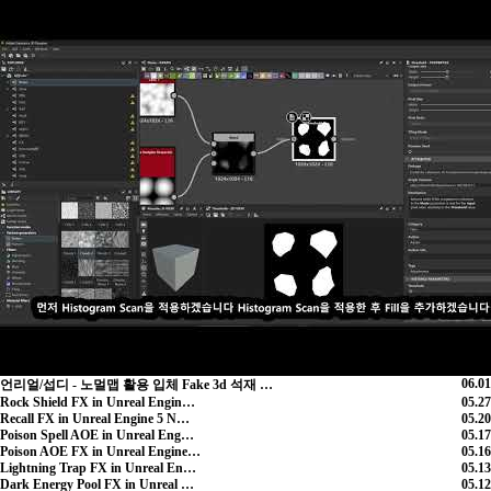
06.01
언리얼/섭디 - 노멀맵 활용 입체 Fake 3d 석재 …
Rock Shield FX in Unreal Engin…
05.27
Recall FX in Unreal Engine 5 N…
05.20
Poison Spell AOE in Unreal Eng…
05.17
Poison AOE FX in Unreal Engine…
05.16
Lightning Trap FX in Unreal En…
05.13
Dark Energy Pool FX in Unreal …
05.12