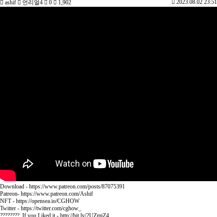
2023.08.02 23:51
ashif
언리얼4
0
1,902
Download - https://www.patreon.com/posts/87075391
Patreon- https://www.patreon.com/Ashif
NFT - https://opensea.io/CGHOW
Twitter - https://twitter.com/cghow_
???????? If you Liked it - http://bit.ly/2UZmiZ4