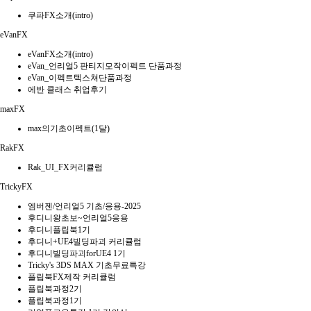
쿠파FX소개(intro)
eVanFX
eVanFX소개(intro)
eVan_언리얼5 판티지모작이펙트 단품과정
eVan_이펙트텍스쳐단품과정
에반 클래스 취업후기
maxFX
max의기초이펙트(1달)
RakFX
Rak_UI_FX커리큘럼
TrickyFX
엠버젠/언리얼5 기초/응용-2025
후디니왕초보~언리얼5응용
후디니플립북1기
후디니+UE4빌딩파괴 커리큘럼
후디니빌딩파괴forUE4 1기
Tricky's 3DS MAX 기초무료특강
플립북FX제작 커리큘럼
플립북과정2기
플립북과정1기