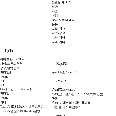
일반|벙개|기타
일반
게임
여행
맛집,오늘의점심
운동
지역-판교
지역-구로
지역-강남
지역-기타
Tip/Tuto
이펙트팁(FX Tip)
사이트/튜토추천
KupaFX
공구,번역정보
쿠파FX소개(intro)
언리얼4
유니티
2D
eVanFX
3D
FX레퍼런스(Reference)
eVanFX소개(intro)
언리얼
eVan_언리얼5 판티지모작이펙트 단품
유니티
과정
기타
eVan_이펙트텍스쳐단품과정
Tricky's 3DS MAX 기초무료특강
에반 클래스 취업후기
Tricky's 완전기초 Houdini설명