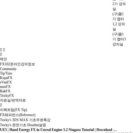
2기 강의
실
(구)퓸1
기 챕터
1,2 강의
실
(구)퓸1
기 챕터3
강의실
메인
FX102온라인강의정보
Community
Tip/Tuto
KupaFX
eVanFX
maxFX
RakFX
TrickyFX
자료실/번역자료
이펙트팁(FX Tip)
FX레퍼런스(Reference)
Tricky's 3DS MAX 기초무료특강
Tricky's 완전기초 Houdini설명
UE5 | Hand Energy FX in Unreal Engine 5.2 Niagara Tutorial | Download …