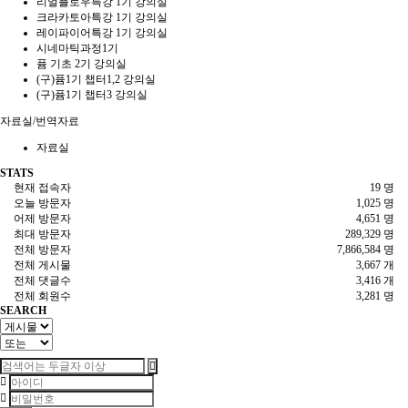
리얼플로우특강 1기 강의실
크라카토아특강 1기 강의실
레이파이어특강 1기 강의실
시네마틱과정1기
퓸 기초 2기 강의실
(구)퓸1기 챕터1,2 강의실
(구)퓸1기 챕터3 강의실
자료실/번역자료
자료실
STATS
현재 접속자
19 명
오늘 방문자
1,025 명
어제 방문자
4,651 명
최대 방문자
289,329 명
전체 방문자
7,866,584 명
전체 게시물
3,667 개
전체 댓글수
3,416 개
전체 회원수
3,281 명
SEARCH