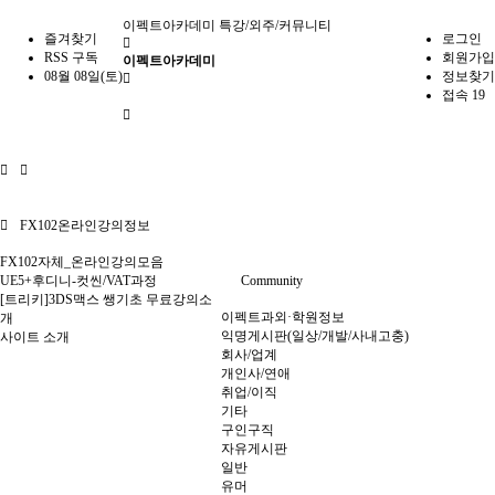
이펙트아카데미
특강/외주/커뮤니티
즐겨찾기
로그인
RSS 구독
회원가입
이펙트아카데미
08월 08일(토)
정보찾기
접속 19
FX102온라인강의정보
FX102자체_온라인강의모음
UE5+후디니-컷씬/VAT과정
Community
[트리키]3DS맥스 쌩기초 무료강의소
이펙트과외·학원정보
개
익명게시판(일상/개발/사내고충)
사이트 소개
회사/업계
개인사/연애
취업/이직
기타
구인구직
자유게시판
일반
유머