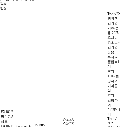
강좌
질답
TrickyFX
엠버젠/
언리얼5
기초/응
용-2025
후디니
왕초보~
언리얼5
응용
후디니
플립북1
기
후디니
+UE4빌
딩파괴
커리큘
럼
후디니
빌딩파
괴
forUE4 1
FX102온
기
라인강의
Tricky's
eVanFX
정보
3DS
eVanFX
Tip/Tuto
FX102자
Community