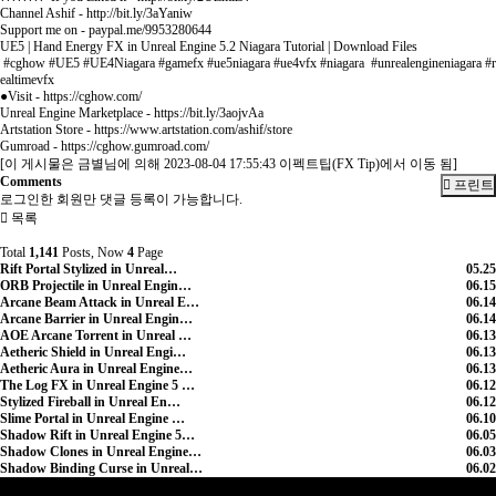
Channel Ashif - http://bit.ly/3aYaniw
Support me on - paypal.me/9953280644
UE5 | Hand Energy FX in Unreal Engine 5.2 Niagara Tutorial | Download Files
#cghow #UE5 #UE4Niagara #gamefx #ue5niagara #ue4vfx #niagara #unrealengineniagara #r
ealtimevfx
●Visit - https://cghow.com/
Unreal Engine Marketplace - https://bit.ly/3aojvAa
Artstation Store - https://www.artstation.com/ashif/store
Gumroad - https://cghow.gumroad.com/
[이 게시물은 금별님에 의해 2023-08-04 17:55:43 이펙트팁(FX Tip)에서 이동 됨]
Comments
프린트
로그인한 회원만 댓글 등록이 가능합니다.
목록
Total
1,141
Posts, Now
4
Page
Rift Portal Stylized in Unreal…
05.25
ORB Projectile in Unreal Engin…
06.15
Arcane Beam Attack in Unreal E…
06.14
Arcane Barrier in Unreal Engin…
06.14
AOE Arcane Torrent in Unreal …
06.13
Aetheric Shield in Unreal Engi…
06.13
Aetheric Aura in Unreal Engine…
06.13
The Log FX in Unreal Engine 5 …
06.12
Stylized Fireball in Unreal En…
06.12
Slime Portal in Unreal Engine …
06.10
Shadow Rift in Unreal Engine 5…
06.05
Shadow Clones in Unreal Engine…
06.03
Shadow Binding Curse in Unreal…
06.02