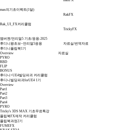
maxFX
max의기초이펙트(1달)
RakFX
Rak_UI_FX커리큘럼
TrickyFX
엠버젠/언리얼5 기초/응용-2025
후디니왕초보~언리얼5응용
자료실/번역자료
후디니플립북1기
Overview
자료실
PYRO
RBD
FLIP
BONUS
후디니+UE4빌딩파괴 커리큘럼
후디니빌딩파괴forUE4 1기
Overview
Part1
Part2
Part3
Part4
PYRO
Tricky's 3DS MAX 기초무료특강
플립북FX제작 커리큘럼
플립북과정2기
FUMEFX