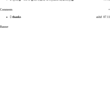
Comments
+
thanks
ashif
07.11
Banner